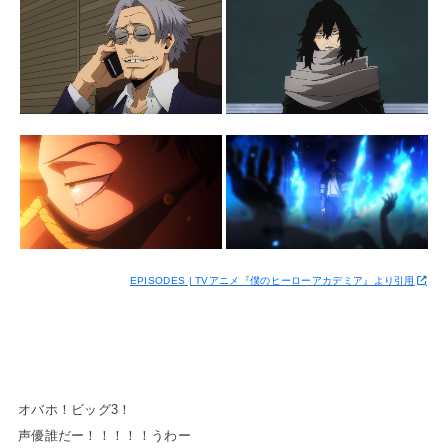
EPISODES | TVアニメ『僕のヒーローアカデミア』より引用
オバホ！ビッグ3！
声優誰だー！！！！！うわー