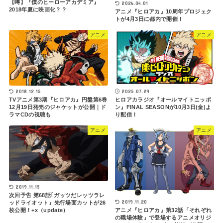
【噂】『僕のヒーローアカデミア』
2026.04.01
2018年夏に映画化？？
アニメ『ヒロアカ』10周年プロジェク
トが4月3日に都内で開催！
アニメ
アニメ
2018.12.15
2025.07.29
TVアニメ第3期『ヒロアカ』円盤第6巻
ヒロアカラジオ『オールマイトニッポ
12月19日発売のジャケットが公開｜ド
ン』FINAL SEASONが10月3日(金)よ
ラマCDの視聴も
り配信！
アニメ
アニメ
2019.11.15
次回予告 第68話｢ガッツだレッツラレ
2019.11.20
ッドライオット」先行場面カットが26
アニメ『ヒロアカ』第32話「それぞれ
枚公開！+x（update）
の職場体験」で登場するアニメオリジ