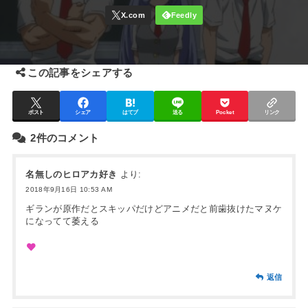
この記事をシェアする
ポスト
シェア
はてブ
送る
Pocket
リンク
2件のコメント
名無しのヒロアカ好き
より:
2018年9月16日 10:53 AM
ギランが原作だとスキッパだけどアニメだと前歯抜けたマヌケ
になってて萎える
返信