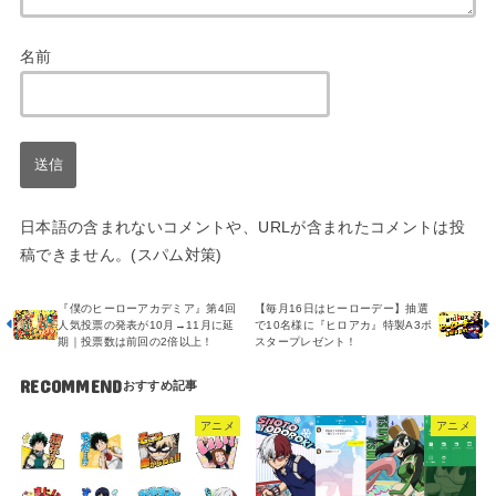
名前
日本語の含まれないコメントや、URLが含まれたコメントは投
稿できません。(スパム対策)
『僕のヒーローアカデミア』第4回
【毎月16日はヒーローデー】抽選
人気投票の発表が10月→11月に延
で10名様に『ヒロアカ』特製A3ポ
期｜投票数は前回の2倍以上！
スタープレゼント！
RECOMMEND
アニメ
アニメ