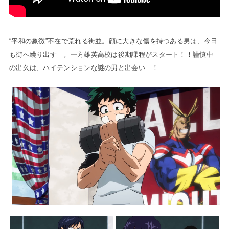
“平和の象徴”不在で荒れる街並。顔に大きな傷を持つある男は、今日
も街へ繰り出す―。一方雄英高校は後期課程がスタート！！謹慎中
の出久は、ハイテンションな謎の男と出会い―！