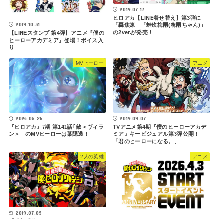
2019.07.17
ヒロアカ【LINE着せ替え】第3弾に
2019.10.31
「轟焦凍」「蛙吹梅雨(梅雨ちゃん)」
の2ver.が発売！
【LINEスタンプ 第4弾】アニメ『僕の
ヒーローアカデミア』登場！ボイス入
り
MVヒーロー
アニメ
2019.09.07
2024.05.26
TVアニメ第4期『僕のヒーローアカデ
『ヒロアカ』7期 第141話｢敵＜ヴィラ
ミア』キービジュアル第3弾公開！
ン＞」のMVヒーローは葉隠透！
「君のヒーローになる。」
2人の英雄
アニメ
2019.07.05