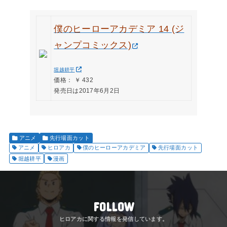
僕のヒーローアカデミア 14 (ジ
ャンプコミックス)
堀越耕平
価格： ￥ 432
発売日は2017年6月2日
アニメ
先行場面カット
アニメ
ヒロアカ
僕のヒーローアカデミア
先行場面カット
堀越耕平
漫画
FOLLOW