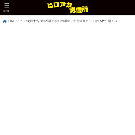
MENU
HOME
アニメ
次回予告 第62話｢出会いの季節」先行場面カットが15枚公開！+x