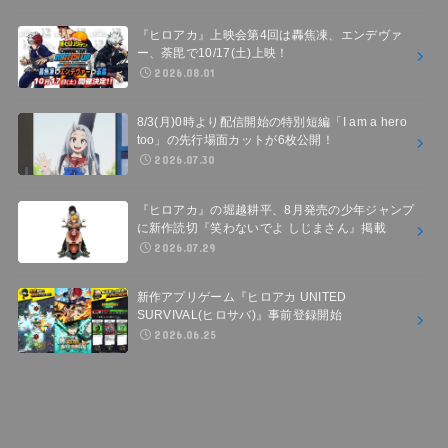
『ヒロアカ』上映会第4回は轟焦凍、エンデヴァ
ー、荼毘で10/17(土)上映！
2026.08.01
8/3(月)0時より配信開始の特別短編「I am a hero
too」の先行場面カットが6枚公開！
2026.07.30
『ヒロアカ』の堀越耕平、8月発売の少年ジャンプ
に新作読切『笑わないでよ しじまさん』掲載
2026.07.29
新作アプリゲーム『ヒロアカ UNITED
SURVIVAL(ヒロサバ)』事前登録開始
2026.06.25