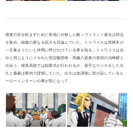
捜査の目を眩ますために各地に分散した敵＜ヴィラン＞連合は同志
を集め、組織の更なる拡大を目論んでいた。トゥワイスは死柄木が
一旦集まりたいと仲間に呼びかけている事を知る。トゥワイスは自
分と同じようにイカれた指定敵団体・死穢八斎會の若頭の治崎廻と
出会う。雄英高校では始業式が行われるが、派手なケンカをした出
久と爆豪は寮内で謹慎していた。出久は放課後に皆が話しているヒ
ーローインターンの事が気になって…