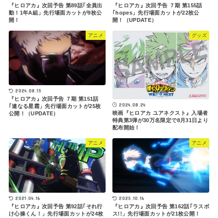
『ヒロアカ』次回予告 ７期 第155話
『ヒロアカ』次回予告 第89話｢全員出
｢hopes」先行場面カットが22枚公
動！1年A組」先行場面カットが9枚公
開！（UPDATE）
開！
アニメ
グッズ
2024.08.15
『ヒロアカ』次回予告 ７期 第151話
2024.08.24
｢連なる星霜」先行場面カットが25枚
映画『ヒロアカ ユアネクスト』入場者
公開！（UPDATE）
特典第3弾が30万名限定で8月31日より
配布開始！
アニメ
アニメ
2021.04.16
2025.10.16
『ヒロアカ』次回予告 第92話｢それ行
『ヒロアカ』次回予告 第162話｢ラスボ
け心操くん！」先行場面カットが24枚
ス!!」先行場面カットが21枚公開！