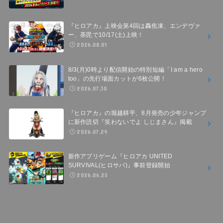
『ヒロアカ』上映会第4回は轟焦凍、エンデヴァ
ー、荼毘で10/17(土)上映！
2026.08.01
8/3(月)0時より配信開始の特別短編「I am a hero
too」の先行場面カットが6枚公開！
2026.07.30
『ヒロアカ』の堀越耕平、8月発売の少年ジャンプ
に新作読切『笑わないでよ しじまさん』掲載
2026.07.29
新作アプリゲーム『ヒロアカ UNITED
SURVIVAL(ヒロサバ)』事前登録開始
2026.06.25