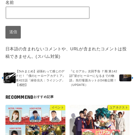
名前
日本語の含まれないコメントや、URLが含まれたコメントは投
稿できません。(スパム対策)
【5chまとめ】頑張れって感じのデ
『ヒロアカ』次回予告 ７期 第142
クだ！『僕のヒーローアカデミア』
話｢皆がヒーローになるまでの物
第422話「緑谷出久：ライジング」
語」先行場面カットが24枚公開！
【感想】
（UPDATE）
RECOMMEND
イベント
ユアネクスト