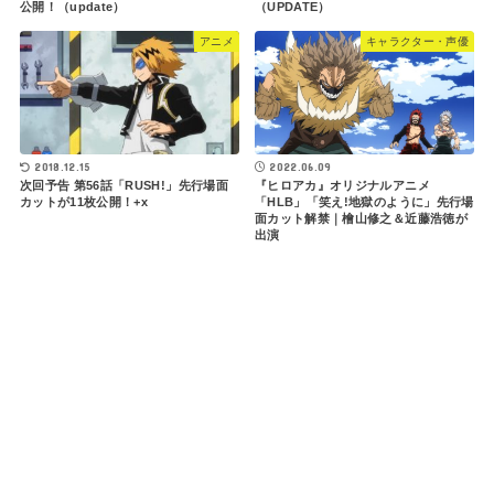
公開！（update）
（UPDATE）
アニメ
キャラクター・声優
2018.12.15
2022.06.09
次回予告 第56話「RUSH!」先行場面
『ヒロアカ』オリジナルアニメ
カットが11枚公開！+x
「HLB」「笑え!地獄のように」先行場
面カット解禁｜檜山修之＆近藤浩徳が
出演