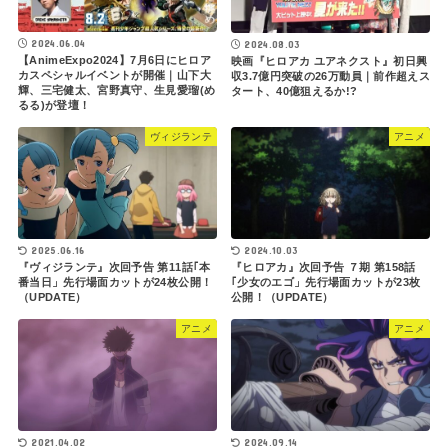
2024.06.04
2024.08.03
【AnimeExpo2024】7月6日にヒロア
映画『ヒロアカ ユアネクスト』初日興
カスペシャルイベントが開催｜山下大
収3.7億円突破の26万動員｜前作超えス
輝、三宅健太、宮野真守、生見愛瑠(め
タート、40億狙えるか!?
るる)が登壇！
ヴィジランテ
アニメ
2024.10.03
2025.06.16
『ヒロアカ』次回予告 ７期 第158話
『ヴィジランテ』次回予告 第11話｢本
｢少女のエゴ」先行場面カットが23枚
番当日」先行場面カットが24枚公開！
公開！（UPDATE）
（UPDATE）
アニメ
アニメ
2024.09.14
2021.04.02