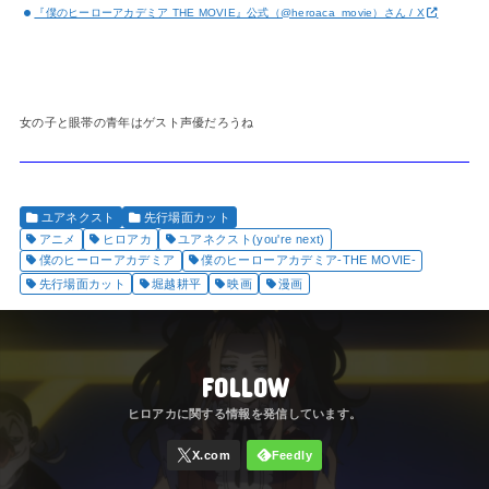
『僕のヒーローアカデミア THE MOVIE』公式（@heroaca_movie）さん / X
女の子と眼帯の青年はゲスト声優だろうね
ユアネクスト
先行場面カット
アニメ
ヒロアカ
ユアネクスト(you're next)
僕のヒーローアカデミア
僕のヒーローアカデミア-THE MOVIE-
先行場面カット
堀越耕平
映画
漫画
FOLLOW