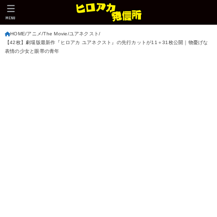
MENU
HOME
アニメ
The Movie
ユアネクスト
【42枚】劇場版最新作『ヒロアカ ユアネクスト』の先行カットが11＋31枚公開｜物憂げな
表情の少女と眼帯の青年