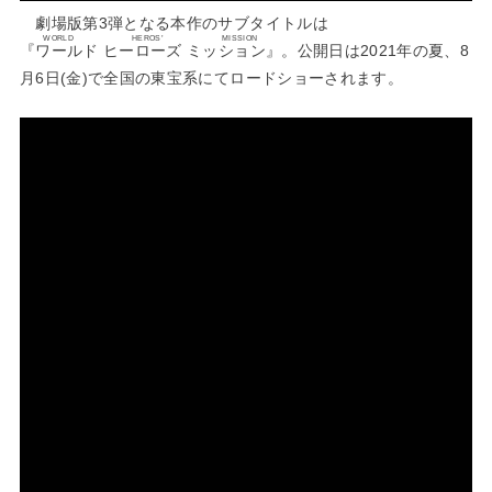
劇場版第3弾となる本作のサブタイトルは
WORLD HEROS’ MISSION
『
ワールド ヒーローズ ミッション
』。公開日は2021年の夏、8
月6日(金)で全国の東宝系にてロードショーされます。