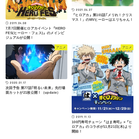
2021.06.27
『ヒロアカ』第101話｢メリれ！クリス
マス！」のMVヒーローはエリちゃん！
2019.04.08
7月7日開催ヒロアカイベント『HERO
FES(ヒーロー・フェス)』のメインビ
ジュアルが公開！
アニメ
アニメ
2020.01.17
次回予告 第77話｢明るい未来」先行場
面カットが21枚公開！（update）
2019.11.13
100円寿司チェーン『はま寿司』×『ヒ
ロアカ』のコラボが11月21日(木)より
開始！