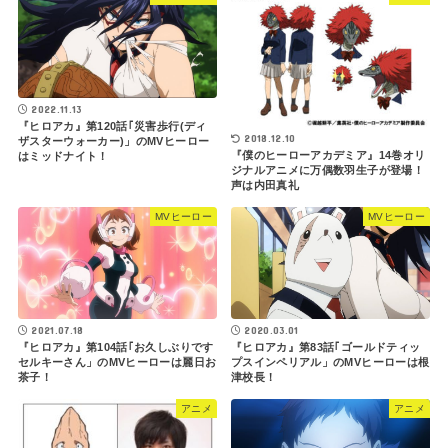
2022.11.13
『ヒロアカ』第120話｢災害歩行(ディ
2018.12.10
ザスターウォーカー)」のMVヒーロー
『僕のヒーローアカデミア』14巻オリ
はミッドナイト！
ジナルアニメに万偶数羽生子が登場！
声は内田真礼
MVヒーロー
MVヒーロー
2021.07.18
2020.03.01
『ヒロアカ』第104話｢お久しぶりです
『ヒロアカ』第83話｢ゴールドティッ
セルキーさん」のMVヒーローは麗日お
プスインペリアル」のMVヒーローは根
茶子！
津校長！
アニメ
アニメ