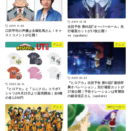
2019.10.18
2019.11.20
次回予告 第65話｢オーバーホール」先
口田甲司の声優は永塚拓馬さん！キャ
行場面カットが17枚公開！
ストコメントが公開！
+x（update）
アニメ
アニメ
2021.04.23
『ヒロアカ』次回予告 第93話｢新技即
2023.06.14
興オペレーション」先行場面カットが
『ヒロアカ』と『ユニクロ』コラボT
27枚公開｜予告ナレーションは常闇役
シャツが6月23日より販売開始｜全6種
の細谷佳正さん（update）
の各1,500円
アニメ
MVヒーロー