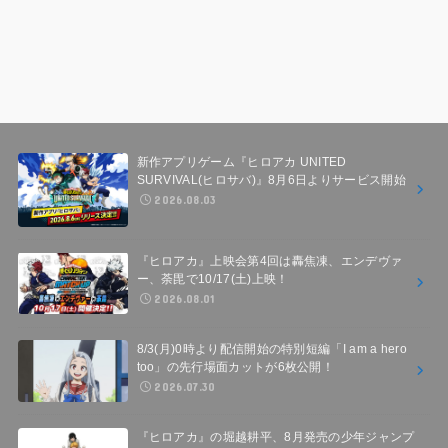
新作アプリゲーム『ヒロアカ UNITED
SURVIVAL(ヒロサバ)』8月6日よりサービス開始
2026.08.03
『ヒロアカ』上映会第4回は轟焦凍、エンデヴァ
ー、荼毘で10/17(土)上映！
2026.08.01
8/3(月)0時より配信開始の特別短編「I am a hero
too」の先行場面カットが6枚公開！
2026.07.30
『ヒロアカ』の堀越耕平、8月発売の少年ジャンプ