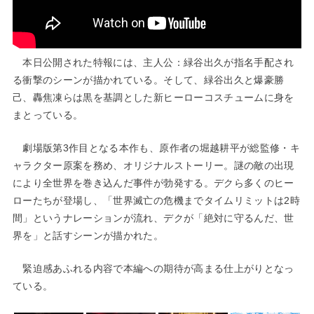
本日公開された特報には、主人公：緑谷出久が指名手配され
る衝撃のシーンが描かれている。そして、緑谷出久と爆豪勝
己、轟焦凍らは黒を基調とした新ヒーローコスチュームに身を
まとっている。
劇場版第3作目となる本作も、原作者の堀越耕平が総監修・キ
ャラクター原案を務め、オリジナルストーリー。謎の敵の出現
により全世界を巻き込んだ事件が勃発する。デクら多くのヒー
ローたちが登場し、「世界滅亡の危機までタイムリミットは2時
間」というナレーションが流れ、デクが「絶対に守るんだ、世
界を」と話すシーンが描かれた。
緊迫感あふれる内容で本編への期待が高まる仕上がりとなっ
ている。