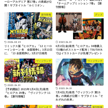
ーローアカデミア 第17巻』の表紙が公
『チームアップミッション 7巻』【新
開！サブタイトル「ルミリオン」
刊情報】
新刊情報
グッズ
2023.06.01
2026.02.23
6月2日(金)発売『ヒロアカ』38巻購入
リミックス版『ヒロアカ』「12 ヒーロ
で2種のポストカード配布｜TSUTAYA
ーインターン 冬 全面戦争1」3月13日
ではイラストカードが先着プレゼント
に、「13 全面戦争2」3月27日発売
ヴィジランテ
ヴィジランテ
2025.04.01
2025.04.01
【予約開始】2021年1月4日(月)発売
7月4日(月)発売『ヴィジランテ 第15
『ヒロアカ 29巻』『ヴィジランテ 11
巻』の表紙が公開！ サブタイトル「そ
巻』【新刊情報】
れぞれの未来」
スピンオフ
新刊情報