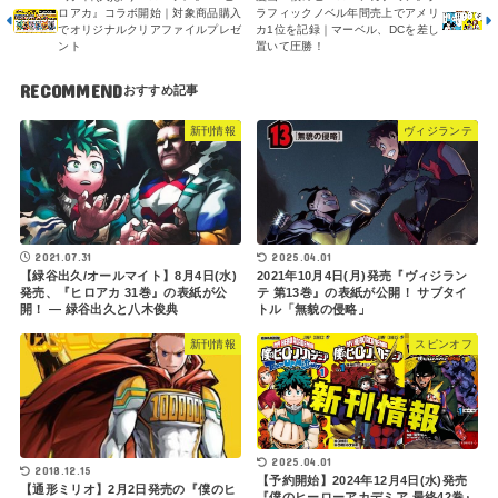
ロアカ』コラボ開始｜対象商品購入
ラフィックノベル年間売上でアメリ
でオリジナルクリアファイルプレゼ
カ1位を記録｜マーベル、DCを差し
ント
置いて圧勝！
RECOMMEND
新刊情報
ヴィジランテ
2021.07.31
2025.04.01
【緑谷出久/オールマイト】8月4日(水)
2021年10月4日(月)発売『ヴィジラン
発売、『ヒロアカ 31巻』の表紙が公
テ 第13巻』の表紙が公開！ サブタイ
開！ ― 緑谷出久と八木俊典
トル「無貌の侵略」
新刊情報
スピンオフ
2025.04.01
2018.12.15
【予約開始】2024年12月4日(水)発売
【通形ミリオ】2月2日発売の『僕のヒ
『僕のヒーローアカデミア 最終42巻』