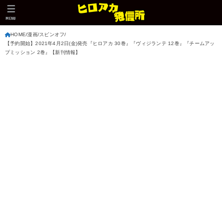
MENU
HOME
漫画
スピンオフ
【予約開始】2021年4月2日(金)発売『ヒロアカ 30巻』『ヴィジランテ 12巻』『チームアッ
プミッション 2巻』【新刊情報】