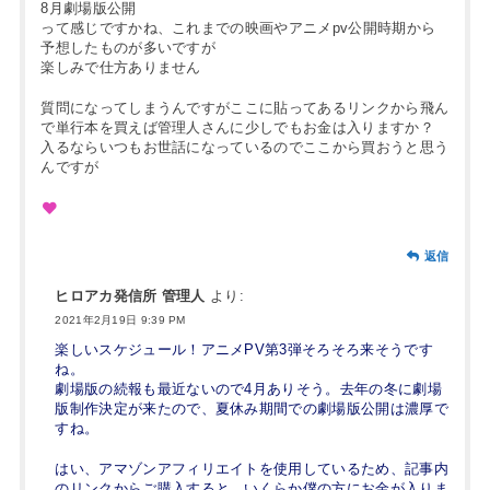
8月劇場版公開
って感じですかね、これまでの映画やアニメpv公開時期から
予想したものが多いですが
楽しみで仕方ありません
質問になってしまうんですがここに貼ってあるリンクから飛ん
で単行本を買えば管理人さんに少しでもお金は入りますか？
入るならいつもお世話になっているのでここから買おうと思う
んですが
返信
ヒロアカ発信所 管理人
より:
2021年2月19日 9:39 PM
楽しいスケジュール！アニメPV第3弾そろそろ来そうです
ね。
劇場版の続報も最近ないので4月ありそう。去年の冬に劇場
版制作決定が来たので、夏休み期間での劇場版公開は濃厚で
すね。
はい、アマゾンアフィリエイトを使用しているため、記事内
のリンクからご購入すると、いくらか僕の方にお金が入りま