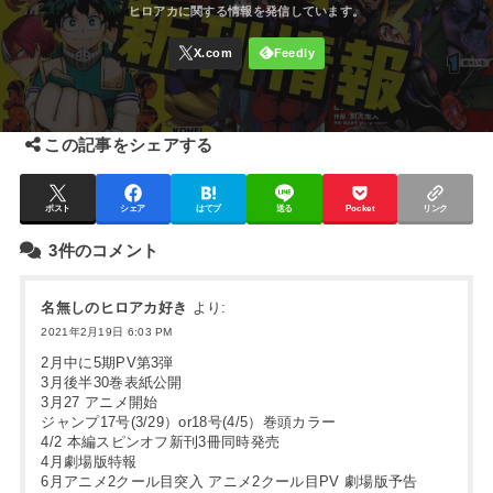
この記事をシェアする
ポスト
シェア
はてブ
送る
Pocket
リンク
3件のコメント
名無しのヒロアカ好き
より:
2021年2月19日 6:03 PM
2月中に5期PV第3弾
3月後半30巻表紙公開
3月27 アニメ開始
ジャンプ17号(3/29）or18号(4/5）巻頭カラー
4/2 本編スピンオフ新刊3冊同時発売
4月劇場版特報
6月アニメ2クール目突入 アニメ2クール目PV 劇場版予告