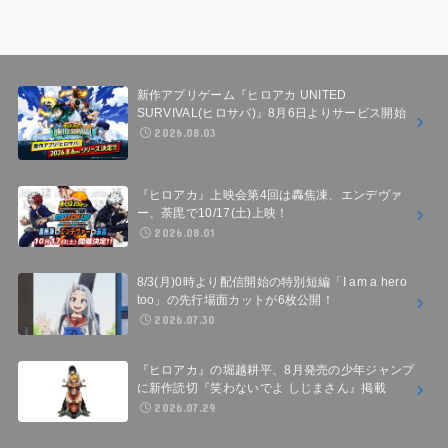
新作アプリゲーム『ヒロアカ UNITED
SURVIVAL(ヒロサバ)』8月6日よりサービス開始
2026.08.03
『ヒロアカ』上映会第4回は轟焦凍、エンデヴァ
ー、荼毘で10/17(土)上映！
2026.08.01
8/3(月)0時より配信開始の特別短編「I am a hero
too」の先行場面カットが6枚公開！
2026.07.30
『ヒロアカ』の堀越耕平、8月発売の少年ジャンプ
に新作読切『笑わないでよ しじまさん』掲載
2026.07.29