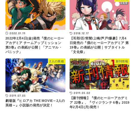
2022.01.19
2018.12.17
2022年2月4日(金)発売『僕のヒーロー
【耳郎/百/常闇/上鳴/芦戸/爆豪】7月4
アカデミア チームアップミッション
日発売の『僕のヒーローアカデミア 第
第3巻』の表紙が公開｜「アニマル・
19巻』の表紙が公開｜サブタイトル
パニック」
「文化祭」
2人の英雄
新刊情報
2019.05.02
2019.07.05
【新刊情報】『僕のヒーローアカデミ
劇場版『ヒロアカ THE MOVIE～2人の
ア 22巻』、『ヴィジランテ 6巻』2019
英雄～』小説版の発売が決定！
年2月4日(月)発売！