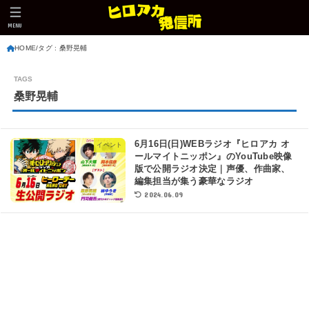
MENU
HOME
タグ : 桑野晃輔
桑野晃輔
6月16日(日)WEBラジオ『ヒロアカ オ
イベント
ールマイトニッポン』のYouTube映像
版で公開ラジオ決定｜声優、作曲家、
編集担当が集う豪華なラジオ
2024.06.09