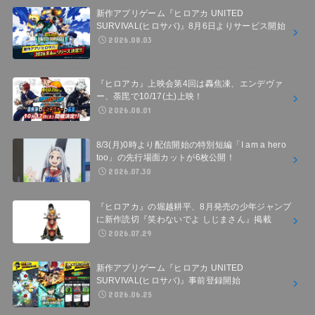
新作アプリゲーム『ヒロアカ UNITED
SURVIVAL(ヒロサバ)』8月6日よりサービス開始
2026.08.03
『ヒロアカ』上映会第4回は轟焦凍、エンデヴァ
ー、荼毘で10/17(土)上映！
2026.08.01
8/3(月)0時より配信開始の特別短編「I am a hero
too」の先行場面カットが6枚公開！
2026.07.30
『ヒロアカ』の堀越耕平、8月発売の少年ジャンプ
に新作読切『笑わないでよ しじまさん』掲載
2026.07.29
新作アプリゲーム『ヒロアカ UNITED
SURVIVAL(ヒロサバ)』事前登録開始
2026.06.25