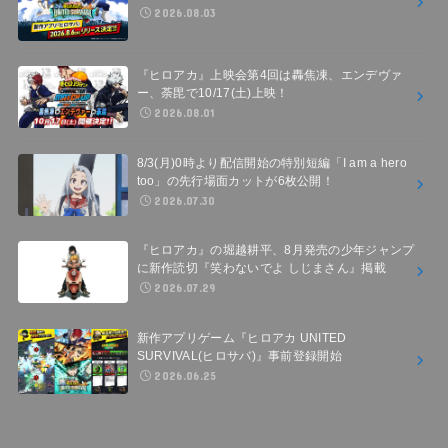
2026.08.03
『ヒロアカ』上映会第4回は轟焦凍、エンデヴァ
ー、荼毘で10/17(土)上映！
2026.08.01
8/3(月)0時より配信開始の特別短編「I am a hero
too」の先行場面カットが6枚公開！
2026.07.30
『ヒロアカ』の堀越耕平、8月発売の少年ジャンプ
に新作読切『笑わないでよ しじまさん』掲載
2026.07.29
新作アプリゲーム『ヒロアカ UNITED
SURVIVAL(ヒロサバ)』事前登録開始
2026.06.25