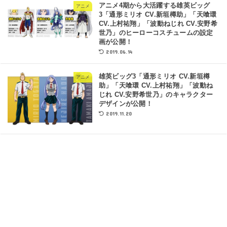
アニメ4期から大活躍する雄英ビッグ
アニメ
3「通形ミリオ CV.新垣樽助」「天喰環
CV.上村祐翔」「波動ねじれ CV.安野希
世乃」のヒーローコスチュームの設定
画が公開！
2019.06.14
雄英ビッグ3「通形ミリオ CV.新垣樽
アニメ
助」「天喰環 CV.上村祐翔」「波動ね
じれ CV.安野希世乃」のキャラクター
デザインが公開！
2019.11.20