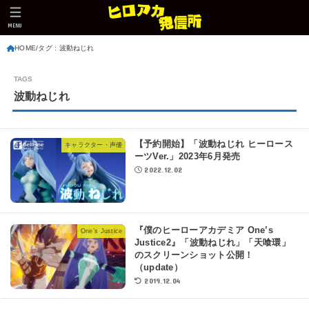
MENU
HOME
タグ : 波動ねじれ
波動ねじれ
【予約開始】「波動ねじれ ヒーロース
キャラクター・声優
ーツVer.」2023年6月発売
2022.12.02
『僕のヒーローアカデミア One’s
One’s Justice
Justice2』「波動ねじれ」「天喰環」
のスクリーンショット公開！
（update）
2019.12.04