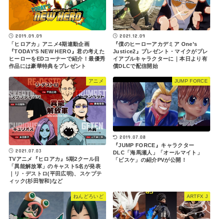
2019.09.09
2021.12.09
「ヒロアカ」アニメ4期連動企画
『僕のヒーローアカデミア One’s
『TODAY’S NEW HERO』君の考えた
Justice2』プレゼント・マイクがプレ
ヒーローをEDコーナーで紹介！最優秀
イアブルキャラクターに｜本日より有
作品には豪華特典をプレゼント
償DLCで配信開始
アニメ
JUMP FORCE
2019.07.08
『JUMP FORCE』キャラクター
2021.07.03
DLC「海馬瀬人」「オールマイト」
TVアニメ『ヒロアカ』5期2クール目
「ビスケ」の紹介PVが公開！
「異能解放軍」のキャスト5名が発表
｜リ・デストロ(平田広明)、スケプテ
ィック(杉田智和)など
ねんどろいど
ARTFX J