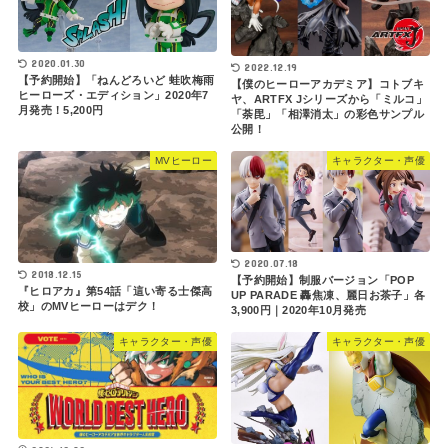
2020.01.30
2022.12.19
【予約開始】「ねんどろいど 蛙吹梅雨
【僕のヒーローアカデミア】コトブキ
ヒーローズ・エディション」2020年7
ヤ、ARTFX Jシリーズから「ミルコ」
月発売！5,200円
「荼毘」「相澤消太」の彩色サンプル
公開！
MVヒーロー
キャラクター・声優
2020.07.18
2018.12.15
【予約開始】制服バージョン「POP
『ヒロアカ』第54話「這い寄る士傑高
UP PARADE 轟焦凍、麗日お茶子」各
校」のMVヒーローはデク！
3,900円｜2020年10月発売
キャラクター・声優
キャラクター・声優