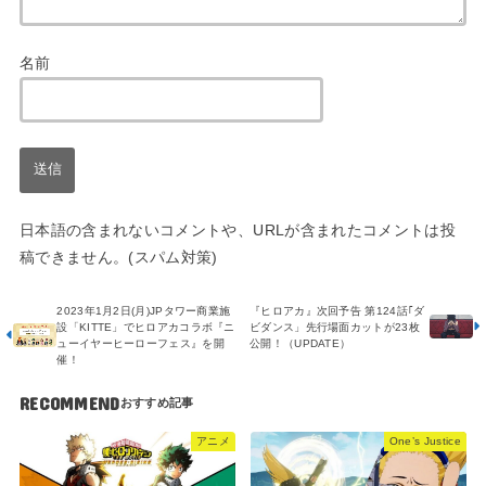
名前
日本語の含まれないコメントや、URLが含まれたコメントは投
稿できません。(スパム対策)
2023年1月2日(月)JPタワー商業施
『ヒロアカ』次回予告 第124話｢ダ
設「KITTE」でヒロアカコラボ『ニ
ビダンス」先行場面カットが23枚
ューイヤーヒーローフェス』を開
公開！（UPDATE）
催！
RECOMMEND
アニメ
One’s Justice