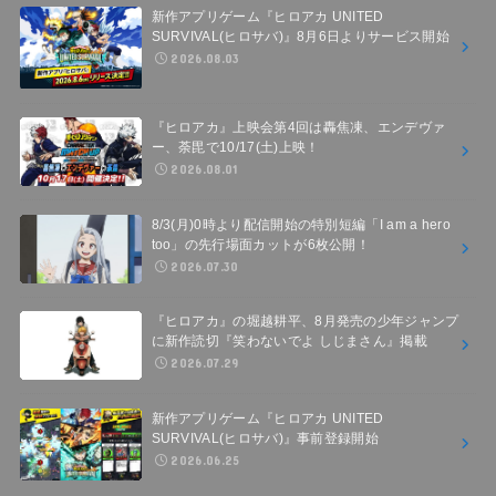
新作アプリゲーム『ヒロアカ UNITED
SURVIVAL(ヒロサバ)』8月6日よりサービス開始
2026.08.03
『ヒロアカ』上映会第4回は轟焦凍、エンデヴァ
ー、荼毘で10/17(土)上映！
2026.08.01
8/3(月)0時より配信開始の特別短編「I am a hero
too」の先行場面カットが6枚公開！
2026.07.30
『ヒロアカ』の堀越耕平、8月発売の少年ジャンプ
に新作読切『笑わないでよ しじまさん』掲載
2026.07.29
新作アプリゲーム『ヒロアカ UNITED
SURVIVAL(ヒロサバ)』事前登録開始
2026.06.25