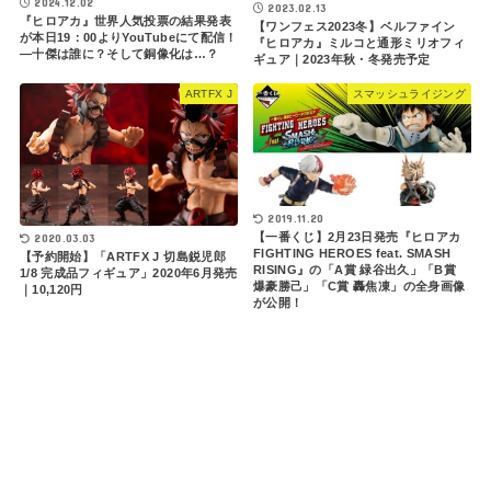
2024.12.02
2023.02.13
『ヒロアカ』世界人気投票の結果発表
【ワンフェス2023冬】ベルファイン
が本日19：00よりYouTubeにて配信！
『ヒロアカ』ミルコと通形ミリオフィ
―十傑は誰に？そして銅像化は…？
ギュア｜2023年秋・冬発売予定
ARTFX J
スマッシュライジング
2019.11.20
【一番くじ】2月23日発売『ヒロアカ
2020.03.03
FIGHTING HEROES feat. SMASH
【予約開始】「ARTFX J 切島鋭児郎
RISING』の「A賞 緑谷出久」「B賞
1/8 完成品フィギュア」2020年6月発売
爆豪勝己」「C賞 轟焦凍」の全身画像
｜10,120円
が公開！