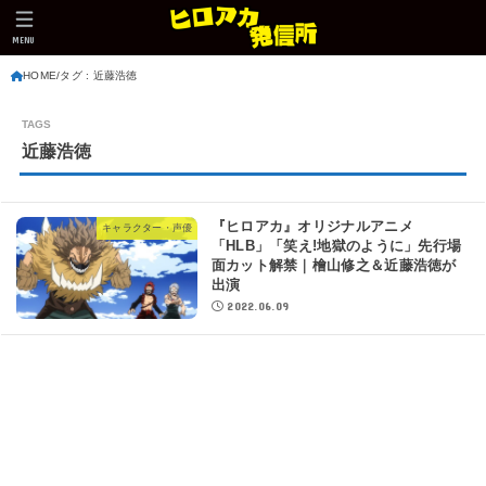
MENU
HOME
タグ : 近藤浩徳
近藤浩徳
『ヒロアカ』オリジナルアニメ
キャラクター・声優
「HLB」「笑え!地獄のように」先行場
面カット解禁｜檜山修之＆近藤浩徳が
出演
2022.06.09