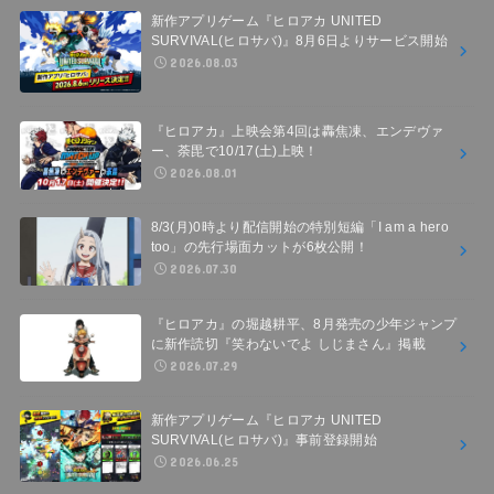
新作アプリゲーム『ヒロアカ UNITED
SURVIVAL(ヒロサバ)』8月6日よりサービス開始
2026.08.03
『ヒロアカ』上映会第4回は轟焦凍、エンデヴァ
ー、荼毘で10/17(土)上映！
2026.08.01
8/3(月)0時より配信開始の特別短編「I am a hero
too」の先行場面カットが6枚公開！
2026.07.30
『ヒロアカ』の堀越耕平、8月発売の少年ジャンプ
に新作読切『笑わないでよ しじまさん』掲載
2026.07.29
新作アプリゲーム『ヒロアカ UNITED
SURVIVAL(ヒロサバ)』事前登録開始
2026.06.25