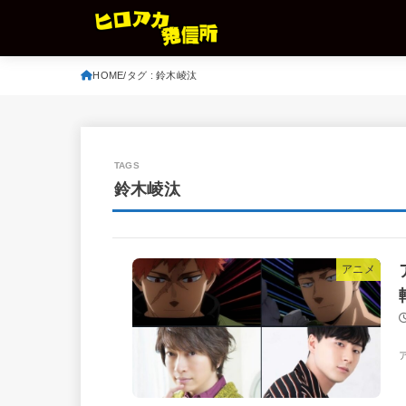
HOME
タグ : 鈴木崚汰
鈴木崚汰
アニメ