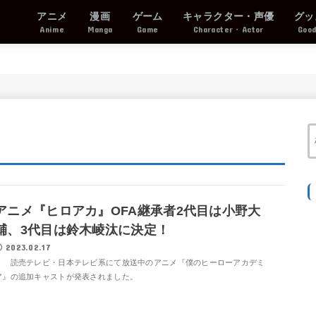
アニメ
漫画
ゲーム
キャラクター・声優
グッ
Anime
Manga
Game
Character・Actor
Goo
アニメ『ヒロアカ』OFA継承者2代目は小野大
輔、3代目は鈴木崚汰に決定！
2023.02.17
読売テレビ・日本テレビ系にて放送中のアニメ『僕のヒーローアカデミ
ア』の追加キャストが発表されました。