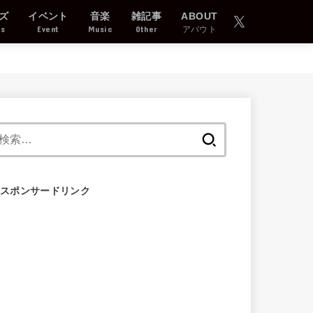
ズ
イベント
音楽
雑記事
ABOUT
ds
Event
Music
Other
アバウト
検
索:
スポンサードリンク