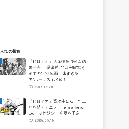
人気の投稿
『ヒロアカ』人気投票 第4回結
果発表｜”爆豪勝己”は完膚無き
までの1位3連覇！速すぎる
男”ホークス”は4位！
2018.12.20
『ヒロアカ』高校生になったエ
リを描くアニメ「I am a hero
too」制作決定！今夏を予定
2026.05.16