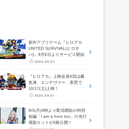
新作アプリゲーム『ヒロアカ
UNITED SURVIVAL(ヒロサ
バ)』8月6日よりサービス開始
2026.08.03
『ヒロアカ』上映会第4回は轟
焦凍、エンデヴァー、荼毘で
10/17(土)上映！
2026.08.01
8/3(月)0時より配信開始の特別
短編「I am a hero too」の先行
場面カットが6枚公開！