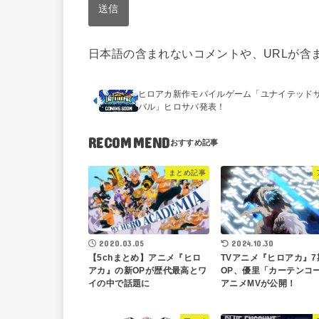
日本語の含まれないコメントや、URLが含
ヒロアカ新作モバイルゲーム「ユナイテッド
バル」ヒロサバ発表！
RECOMMEND
まとめ記事
2020.03.05
2024.10.30
【5chまとめ】アニメ『ヒロ
TVアニメ『ヒロアカ』7
アカ』の新OPが歴代最高とワ
OP、優里「カーテンコ
イの中で話題に
アニメMVが公開！