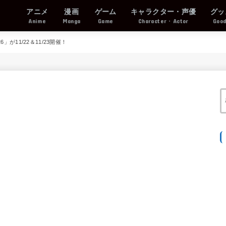
アニメ
漫画
ゲーム
キャラクター・声優
グッ
Anime
Manga
Game
Character・Actor
Goo
」が11/22＆11/23開催！