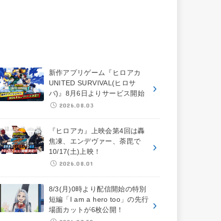
新作アプリゲーム『ヒロアカ
UNITED SURVIVAL(ヒロサ
バ)』8月6日よりサービス開始
2026.08.03
『ヒロアカ』上映会第4回は轟
焦凍、エンデヴァー、荼毘で
10/17(土)上映！
2026.08.01
8/3(月)0時より配信開始の特別
短編「I am a hero too」の先行
場面カットが6枚公開！