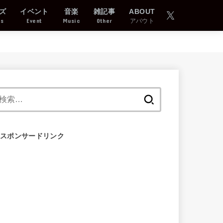
ズ
イベント
音楽
雑記事
ABOUT
ds
Event
Music
Other
アバウト
検
索:
スポンサードリンク