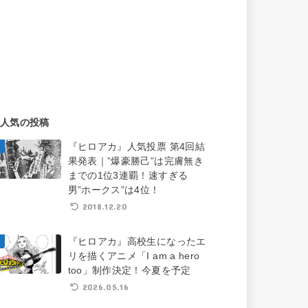
人気の投稿
『ヒロアカ』人気投票 第4回結
果発表｜”爆豪勝己”は完膚無き
までの1位3連覇！速すぎる
男”ホークス”は4位！
2018.12.20
『ヒロアカ』高校生になったエ
リを描くアニメ「I am a hero
too」制作決定！今夏を予定
2026.05.16