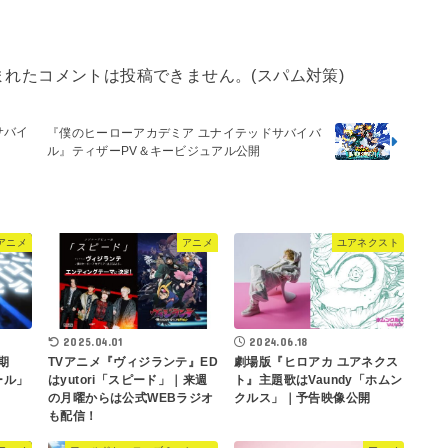
まれたコメントは投稿できません。(スパム対策)
サバイ
『僕のヒーローアカデミア ユナイテッドサバイバ
ル』ティザーPV＆キービジュアル公開
アニメ
アニメ
ユアネクスト
2025.04.01
2024.06.18
期
TVアニメ『ヴィジランテ』ED
劇場版『ヒロアカ ユアネクス
ール」
はyutori「スピード」｜来週
ト』主題歌はVaundy「ホムン
の月曜からは公式WEBラジオ
クルス」｜予告映像公開
も配信！