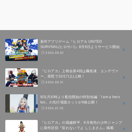
新作アプリゲーム『ヒロアカ UNITED
SURVIVAL(ヒロサバ)』8月6日よりサービス開始
2026.08.03
『ヒロアカ』上映会第4回は轟焦凍、エンデヴァ
ー、荼毘で10/17(土)上映！
2026.08.01
8/3(月)0時より配信開始の特別短編「I am a hero
too」の先行場面カットが6枚公開！
2026.07.30
『ヒロアカ』の堀越耕平、8月発売の少年ジャンプ
に新作読切『笑わないでよ しじまさん』掲載