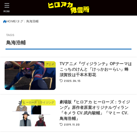
MENU
HOME
タグ : 鳥海浩輔
鳥海浩輔
TVアニメ『ヴィジランテ』OPテーマは
アニメ
こっちのけんと「けっかおーらい」蜂
須賀役は千本木彩花
2025.04.15
劇場版『ヒロアカ ヒーローズ：ライジ
ヒーローズ：ライジング
ング』原作者原案オリジナルヴィラン
「キメラ CV.武内駿輔」「マミー CV.
鳥海浩輔」
2019.11.20