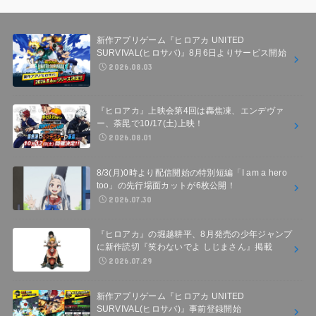
新作アプリゲーム『ヒロアカ UNITED
SURVIVAL(ヒロサバ)』8月6日よりサービス開始
2026.08.03
『ヒロアカ』上映会第4回は轟焦凍、エンデヴァ
ー、荼毘で10/17(土)上映！
2026.08.01
8/3(月)0時より配信開始の特別短編「I am a hero
too」の先行場面カットが6枚公開！
2026.07.30
『ヒロアカ』の堀越耕平、8月発売の少年ジャンプ
に新作読切『笑わないでよ しじまさん』掲載
2026.07.29
新作アプリゲーム『ヒロアカ UNITED
SURVIVAL(ヒロサバ)』事前登録開始