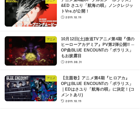
アニメ第4期OP ブルエン「ポラリス」
アニメ
&ED さユり「航海の唄」ノンクレジッ
トVre.が公開！
2019.10.19
10月12日(土)放送TVアニメ第4期『僕の
アニメ
ヒーローアカデミア』PV第2弾公開!! ─
OP曲BLUE ENCOUNTの「ポラリス」
もお披露目
2019.08.31
【主題歌】アニメ第4期『ヒロアカ』
アニメ
OPはBLUE ENCOUNTの「ポラリス」
｜EDはさユり「航海の唄」に決定！(コ
メントあり)
2019.10.19