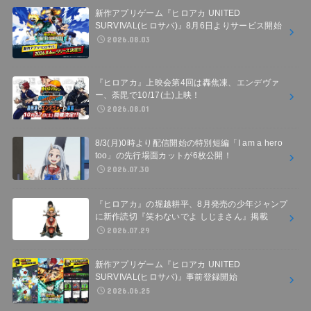
新作アプリゲーム『ヒロアカ UNITED
SURVIVAL(ヒロサバ)』8月6日よりサービス開始
2026.08.03
『ヒロアカ』上映会第4回は轟焦凍、エンデヴァ
ー、荼毘で10/17(土)上映！
2026.08.01
8/3(月)0時より配信開始の特別短編「I am a hero
too」の先行場面カットが6枚公開！
2026.07.30
『ヒロアカ』の堀越耕平、8月発売の少年ジャンプ
に新作読切『笑わないでよ しじまさん』掲載
2026.07.29
新作アプリゲーム『ヒロアカ UNITED
SURVIVAL(ヒロサバ)』事前登録開始
2026.06.25