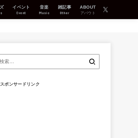
ズ
イベント
音楽
雑記事
ABOUT
ds
Event
Music
Other
アバウト
検
索:
スポンサードリンク