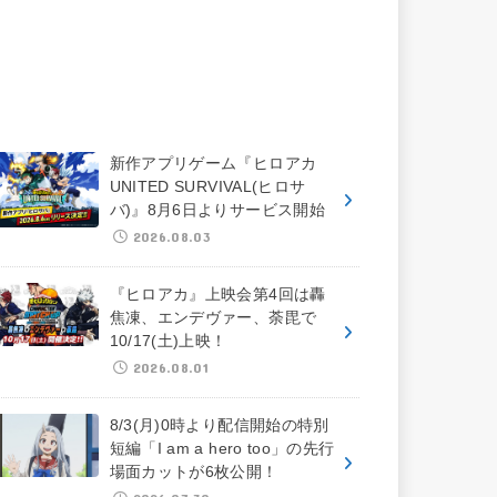
新作アプリゲーム『ヒロアカ
UNITED SURVIVAL(ヒロサ
バ)』8月6日よりサービス開始
2026.08.03
『ヒロアカ』上映会第4回は轟
焦凍、エンデヴァー、荼毘で
10/17(土)上映！
2026.08.01
8/3(月)0時より配信開始の特別
短編「I am a hero too」の先行
場面カットが6枚公開！