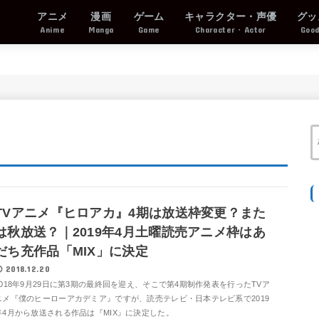
アニメ
漫画
ゲーム
キャラクター・声優
グッ
Anime
Manga
Game
Character・Actor
Goo
TVアニメ『ヒロアカ』4期は放送枠変更？また
は秋放送？｜2019年4月土曜読売アニメ枠はあ
だち充作品「MIX」に決定
2018.12.20
2018年9月29日に第3期の最終回を迎え、そこで第4期制作発表を行ったTVア
ニメ『僕のヒーローアカデミア』ですが、読売テレビ・日本テレビ系で2019
年4月から放送される作品は『MIX』に決定した。