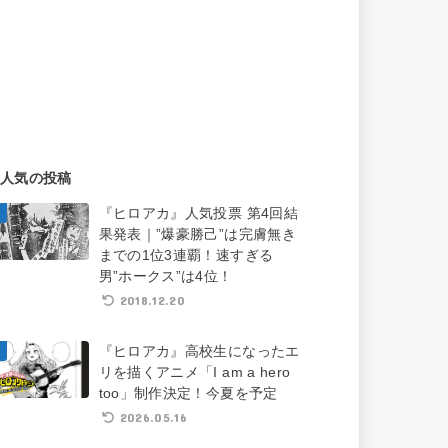
人気の投稿
『ヒロアカ』人気投票 第4回結
果発表｜”爆豪勝己”は完膚無き
までの1位3連覇！速すぎる
男”ホークス”は4位！
2018.12.20
『ヒロアカ』高校生になったエ
リを描くアニメ「I am a hero
too」制作決定！今夏を予定
2026.05.16