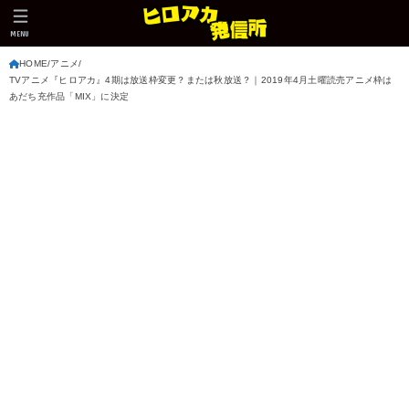
MENU
HOME
アニメ
TVアニメ『ヒロアカ』4期は放送枠変更？または秋放送？｜2019年4月土曜読売アニメ枠は
あだち充作品「MIX」に決定