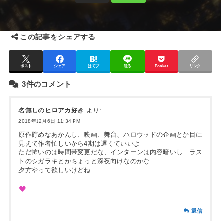
この記事をシェアする
ポスト
シェア
はてブ
送る
Pocket
リンク
3件のコメント
名無しのヒロアカ好き
より:
2018年12月6日 11:34 PM
原作貯めなあかんし、映画、舞台、ハロウッドの企画とか目に
見えて作者忙しいから4期は遅くていいよ
ただ怖いのは時間帯変更だな、インターンは内容暗いし、ラス
トのシガラキとかちょっと深夜向けなのかな
夕方やって欲しいけどね
返信