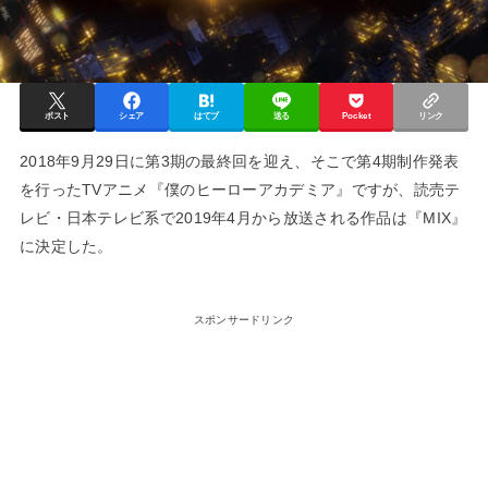
ポスト
シェア
はてブ
送る
Pocket
リンク
2018年9月29日に第3期の最終回を迎え、そこで第4期制作発表
を行ったTVアニメ『僕のヒーローアカデミア』ですが、読売テ
レビ・日本テレビ系で2019年4月から放送される作品は『MIX』
に決定した。
スポンサードリンク