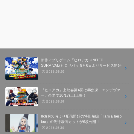
新作アプリゲーム『ヒロアカ UNITED
SURVIVAL(ヒロサバ)』8月6日よりサービス開始
2026.08.03
『ヒロアカ』上映会第4回は轟焦凍、エンデヴァ
ー、荼毘で10/17(土)上映！
2026.08.01
8/3(月)0時より配信開始の特別短編「I am a hero
too」の先行場面カットが6枚公開！
2026.07.30