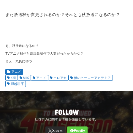
また放送枠が変更されるのか？それとも秋放送になるのか？
え、秋放送になるの？
TVアニメ制作と劇場版制作で大変だったからかな？
まぁ、気長に待つ
アニメ
4期
MIX
アニメ
ヒロアカ
僕のヒーローアカデミア
堀越耕平
FOLLOW