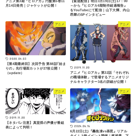
アニメ第3期『ヒロアカ』円盤第5巻11
【緊急配信】明日3月19日(土)17：00
月14日発売｜ジャケットが公開！
～から『ヒロアカ6期制作経過報告』
をYouTubeにて配信｜山下大輝、内山
昂輝のSPインタビュー
アニメ
アニメ
2020.04.03
【第4期最終回】次回予告 第88話｢始ま
2019.11.20
りの」先行場面カットが27枚公開！
アニメ『ヒロアカ』第32話「それぞれ
（update）
の職場体験」で登場するアニメオリジ
ナルキャラクター3名の詳細が公開！
アニメ
アニメ
2019.11.20
【ネタバレ注意】真堂揺の声優が番組
2024.06.16
表によって判明！
6月22日(土)『轟焦凍vs荼毘』リアル
タイム上映イベント開催｜梶裕貴、下