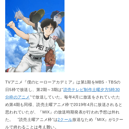
TVアニメ『僕のヒーローアカデミア』は第1期をMBS・TBSの
日5枠で放送し、第2期～3期は”
読売テレビ制作土曜夕方5時30
分枠のアニメ
”で放送していた。毎年4月に放送をされていたた
め第4期も同様、読売土曜アニメ枠で2019年4月に放送されると
思われていたが、『MIX』の放送時期発表が行われ予想は外れ
た。 ”読売土曜アニメ枠”は
2クール
放送なため『MIX』が1クー
ルで終わることは考え難い。