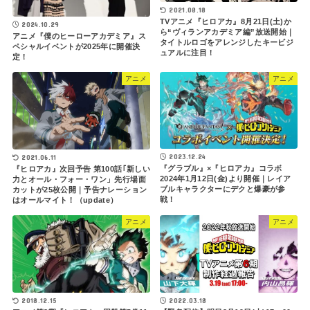
2021.08.18
TVアニメ『ヒロアカ』8月21日(土)か
2024.10.29
ら“ヴィランアカデミア編”放送開始｜
アニメ『僕のヒーローアカデミア』ス
タイトルロゴをアレンジしたキービジ
ペシャルイベントが2025年に開催決
ュアルに注目！
定！
アニメ
アニメ
2023.12.24
2021.06.11
『グラブル』×『ヒロアカ』コラボ
『ヒロアカ』次回予告 第100話｢新しい
2024年1月12日(金)より開催｜レイア
力とオール・フォー・ワン」先行場面
ブルキャラクターにデクと爆豪が参
カットが25枚公開｜予告ナレーション
戦！
はオールマイト！（update）
アニメ
アニメ
2018.12.15
2022.03.18