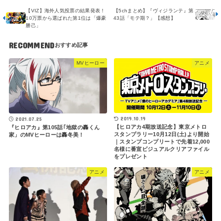
【VIZ】海外人気投票の結果発表！
【5chまとめ】『ヴィジランテ』第
10万票から選ばれた第1位は「爆豪
43話「モテ期？」【感想】
勝己」
RECOMMEND
MVヒーロー
アニメ
2019.10.19
2021.07.25
【ヒロアカ4期放送記念】東京メトロ
『ヒロアカ』第105話｢地獄の轟くん
スタンプラリー10月12日(土)より開始
家」のMVヒーローは轟冬美！
｜スタンプコンプリートで先着12,000
名様に番宣ビジュアルクリアファイル
をプレゼント
アニメ
アニメ