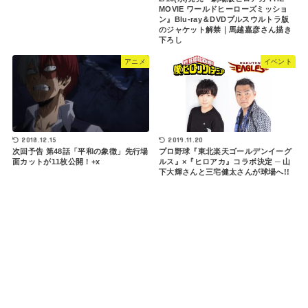
MOVIE ワールドヒーローズミッショ
ン』Blu-ray＆DVDプルスウルトラ版
のジャケット解禁｜馬越嘉彦さん描き
下ろし
アニメ
イベント
2018.12.15
2019.11.20
次回予告 第48話「平和の象徴」先行場
プロ野球『東北楽天ゴールデンイーグ
面カットが11枚公開！+x
ルス』×『ヒロアカ』コラボ決定 ─ 山
下大輝さんと三宅健太さんが球場へ!!