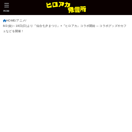
MENU
HOME
アニメ
8/2(金)～18日(日)より『仙台七夕まつり』×『ヒロアカ』コラボ開始 ─ コラボグッズやカフ
ェなどを開催！