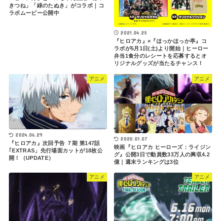
きつね」「緑のたぬき」がコラボ｜コ
ラボムービー公開中
2021.04.25
『ヒロアカ』×『ほっかほっか亭』コ
ラボが5月1日(土)より開始｜ヒーロー
弁当1食分のレシートを応募するとオ
リジナルグッズが当たるチャンス！
アニメ
アニメ
2024.06.29
2020.01.07
『ヒロアカ』次回予告 ７期 第147話
映画『ヒロアカ ヒーローズ：ライジン
｢EXTRAS」先行場面カットが18枚公
グ』公開3日で動員数33万人の興収4.2
開！（UPDATE）
億｜週末ランキングは3位
アニメ
アニメ