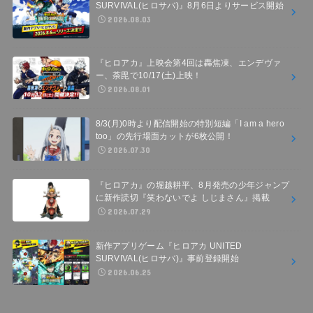
SURVIVAL(ヒロサバ)』8月6日よりサービス開始
2026.08.03
『ヒロアカ』上映会第4回は轟焦凍、エンデヴァ
ー、荼毘で10/17(土)上映！
2026.08.01
8/3(月)0時より配信開始の特別短編「I am a hero
too」の先行場面カットが6枚公開！
2026.07.30
『ヒロアカ』の堀越耕平、8月発売の少年ジャンプ
に新作読切『笑わないでよ しじまさん』掲載
2026.07.29
新作アプリゲーム『ヒロアカ UNITED
SURVIVAL(ヒロサバ)』事前登録開始
2026.06.25