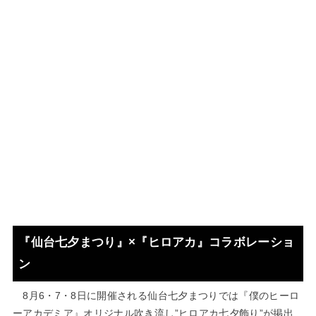
『仙台七夕まつり』×『ヒロアカ』コラボレーショ
ン
8月6・7・8日に開催される仙台七夕まつりでは『僕のヒーロ
ーアカデミア』オリジナル吹き流し”ヒロアカ七夕飾り”が掲出