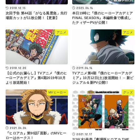
2018.12.15
2025.06.16
次回予告 第44話「がなる風雲急」先行
本日19時に『僕のヒーローアカデミア
場面カットが11枚公開！【更新】
FINAL SEASON』本編映像で構成し
たティザーPVが公開！
アニメ
アニメ
2019.06.16
2018.12.20
TVアニメ第4期『僕のヒーローアカデ
【公式のお漏らし】TVアニメ『僕のヒ
ミア』10月12日(土)放送開始！ ─ 新ビ
ーローアカデミア』第4期2019年10月
ジュアル＆新PV公開!!
より放送開始！
MVヒーロー
グッズ
2021.04.04
『ヒロアカ』第90話｢面影」のMVヒー
2021.12.17
ローはホークス！
2/16(水)発売『劇場版ヒロアカ THE