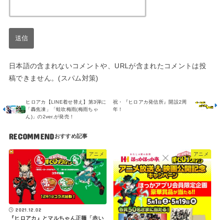
日本語の含まれないコメントや、URLが含まれたコメントは投
稿できません。(スパム対策)
ヒロアカ【LINE着せ替え】第3弾に
祝・『ヒロアカ発信所』開設2周
「轟焦凍」「蛙吹梅雨(梅雨ちゃ
年！
ん)」の2ver.が発売！
RECOMMEND
アニメ
アニメ
2021.12.02
『ヒロアカ』とマルちゃん正麺「赤い