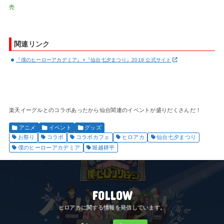
売
関連リンク
『僕のヒーローアカデミア』×『仙台七夕まつり』2019 公式サイト
楽天イーグルとのコラボあったから仙台関連のイベントが盛りだくさんだ！
アニメ
イベント
グッズ
お祭り
コラボ
コラボカフェ
ヒロアカ
仙台七夕まつり
僕のヒーローアカデミア
堀越耕平
FOLLOW