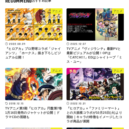
RECOMMEND
アニメ
アニメ
2022.08.09
2025.12.07
『ヒロアカ』プロ野球コラボ「ジャイ
TVアニメ『ヴィジランテ』最新PVと
アンツ」「ホークス」描き下ろしビジ
最新ビジュアルが公開！OPは
ュアル公開！
「CATCH!!!」EDはシャイトープ「ミ
ス・ユー」
アニメ
アニメ
2018.12.15
2022.10.21
TVアニメ第3期『ヒロアカ』円盤第7巻
『ヒロアカ』×『ファミリーマート』
1月16日発売のジャケットが公開｜ド
との大規模コラボが10月25日(火)より
ラマCDの視聴も
開始｜キャラの特徴をイメージしたコ
ラボ商品が展開