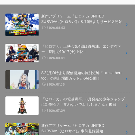
新作アプリゲーム『ヒロアカ UNITED
SURVIVAL(ヒロサバ)』8月6日よりサービス開始
2026.08.03
『ヒロアカ』上映会第4回は轟焦凍、エンデヴァ
ー、荼毘で10/17(土)上映！
2026.08.01
8/3(月)0時より配信開始の特別短編「I am a hero
too」の先行場面カットが6枚公開！
2026.07.30
『ヒロアカ』の堀越耕平、8月発売の少年ジャンプ
に新作読切『笑わないでよ しじまさん』掲載
2026.07.29
新作アプリゲーム『ヒロアカ UNITED
SURVIVAL(ヒロサバ)』事前登録開始