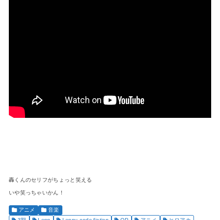
轟くんのセリフがちょっと笑える
いや笑っちゃいかん！
アニメ
音楽
3期
Lenn
Lenny code fiction
OP
アニメ
ヒロアカ