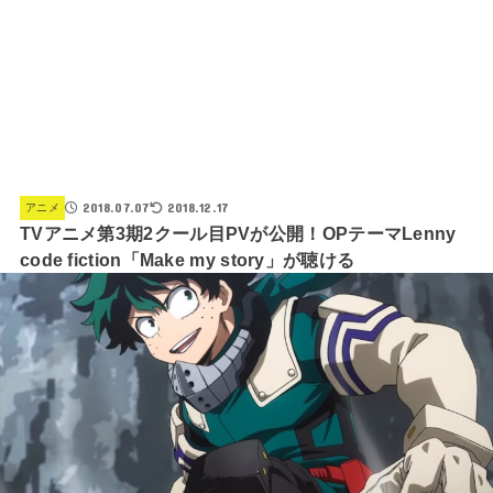
2018.07.07
2018.12.17
アニメ
TVアニメ第3期2クール目PVが公開！OPテーマLenny
code fiction「Make my story」が聴ける