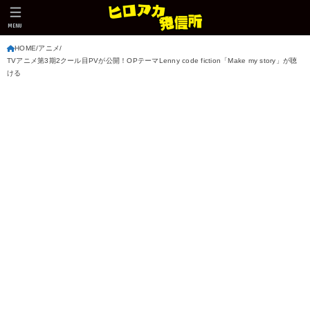
MENU
HOME
アニメ
TVアニメ第3期2クール目PVが公開！OPテーマLenny code fiction「Make my story」が聴
ける