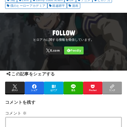
僕のヒーローアカデミア
堀越耕平
漫画
FOLLOW
この記事をシェアする
ポスト
シェア
はてブ
送る
Pocket
リンク
コメントを残す
コメント
※