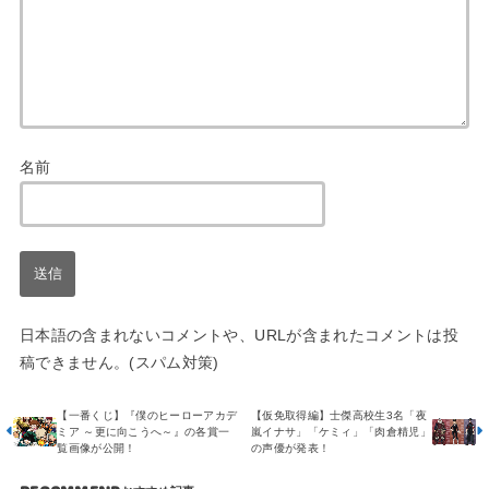
名前
日本語の含まれないコメントや、URLが含まれたコメントは投
稿できません。(スパム対策)
【一番くじ】『僕のヒーローアカデ
【仮免取得編】士傑高校生3名「夜
ミア ～更に向こうへ～』の各賞一
嵐イナサ」「ケミィ」「肉倉精児」
覧画像が公開！
の声優が発表！