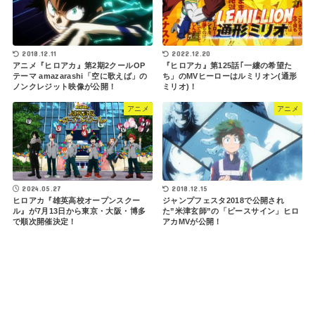
2022.12.20
2018.12.11
『ヒロアカ』第125話｢一縷の希望た
アニメ『ヒロアカ』第2期2クールOP
ち」のMVヒーローはルミリオン(通形
テーマ amazarashi「空に歌えば」の
ミリオ)！
ノンクレジット映像が公開！
アニメ
アニメ
2024.05.27
2018.12.15
ヒロアカ『雄英高校オープンスクー
ジャンプフェスタ2018で公開され
ル』が7月13日から東京・大阪・博多
た”米津玄師”の「ピースサイン」ヒロ
で順次開催決定！
アカMVが公開！