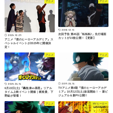
アニメ
アニメ
2018.12.15
次回予告 第45話「転転転!」先行場面
2024.10.29
カットが10枚公開！【更新】
アニメ『僕のヒーローアカデミア』ス
ペシャルイベントが2025年に開催決
定！
アニメ
アニメ
2019.06.16
2024.06.16
TVアニメ第4期『僕のヒーローアカデ
6月22日(土)『轟焦凍vs荼毘』リアル
ミア』10月12日(土)放送開始！ ─ 新ビ
タイム上映イベント開催｜梶裕貴、下
ジュアル＆新PV公開!!
野紘が登壇！
アニメ
MVヒーロー