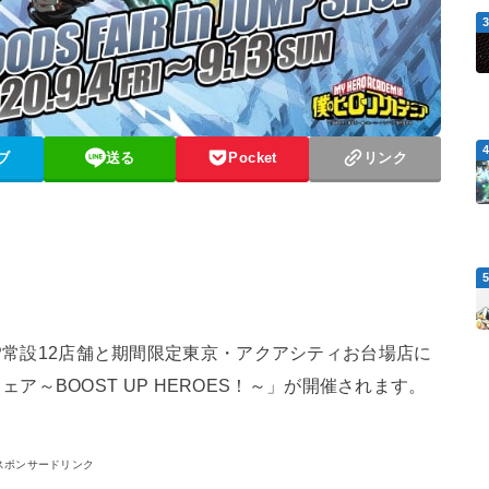
ブ
送る
Pocket
リンク
SHOP常設12店舗と期間限定東京・アクアシティお台場店に
～BOOST UP HEROES！～」が開催されます。
スポンサードリンク