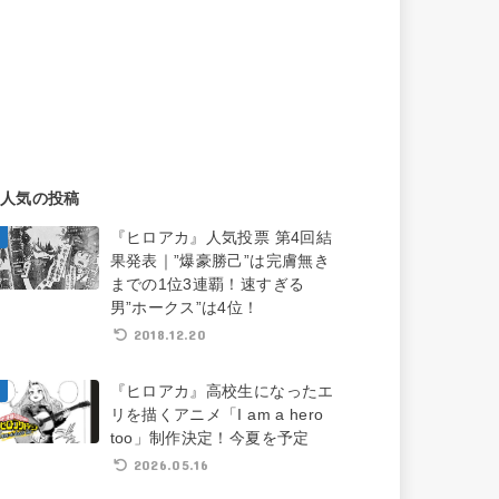
人気の投稿
『ヒロアカ』人気投票 第4回結
果発表｜”爆豪勝己”は完膚無き
までの1位3連覇！速すぎる
男”ホークス”は4位！
2018.12.20
『ヒロアカ』高校生になったエ
リを描くアニメ「I am a hero
too」制作決定！今夏を予定
2026.05.16