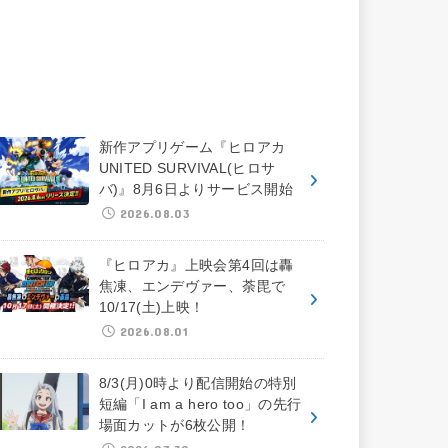
新作アプリゲーム『ヒロアカ
UNITED SURVIVAL(ヒロサ
バ)』8月6日よりサービス開始
2026.08.03
『ヒロアカ』上映会第4回は轟
焦凍、エンデヴァー、荼毘で
10/17(土)上映！
2026.08.01
8/3(月)0時より配信開始の特別
短編「I am a hero too」の先行
場面カットが6枚公開！