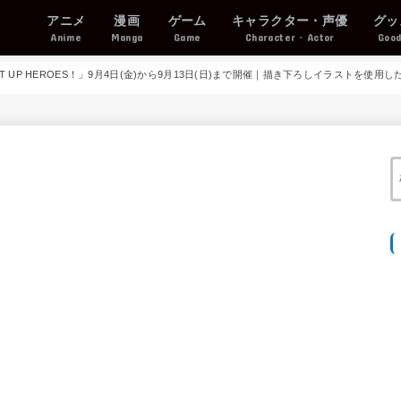
アニメ
漫画
ゲーム
キャラクター・声優
グッ
Anime
Manga
Game
Character・Actor
Goo
UP HEROES！」9月4日(金)から9月13日(日)まで開催｜描き下ろしイラストを使用