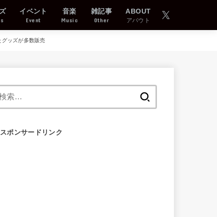
ズ
イベント
音楽
雑記事
ABOUT
ds
Event
Music
Other
アバウト
したグッズが多数販売
検
索:
スポンサードリンク