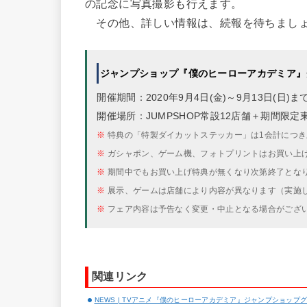
の記念に写真撮影も行えます。
その他、詳しい情報は、続報を待ちまし
ジャンプショップ『僕のヒーローアカデミア』グッ
開催期間：2020年9月4日(金)～9月13日(日)ま
開催場所：JUMPSHOP常設12店舗＋期間限
※
特典の「特製ダイカットステッカー」は1会計につき
※
ガシャポン、ゲーム機、フォトプリントはお買い上
※
期間中でもお買い上げ特典が無くなり次第終了とな
※
展示、ゲームは店舗により内容が異なります（実施
※
フェア内容は予告なく変更・中止となる場合がござ
関連リンク
NEWS | TVアニメ『僕のヒーローアカデミア』ジャンプショップグッ