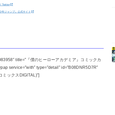
witter
刊少年ジャンプ』公式サイト
 id=”4089083958″ title=”『僕のヒーローアカデミア』コミックカ
rvice=”with” type=”detail” id=”B08DNR5D7R”
ミックスDIGITAL)”]