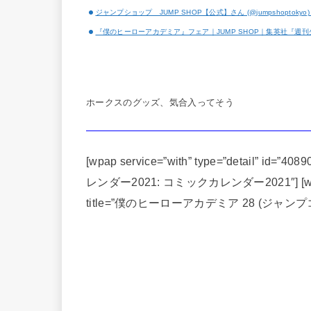
ジャンプショップ JUMP SHOP【公式】さん (@jumpshoptokyo) / T
『僕のヒーローアカデミア』フェア｜JUMP SHOP｜集英社『週
ホークスのグッズ、気合入ってそう
[wpap service=”with” type=”detail”
レンダー2021: コミックカレンダー2021″] [wpap se
title=”僕のヒーローアカデミア 28 (ジャンプコ