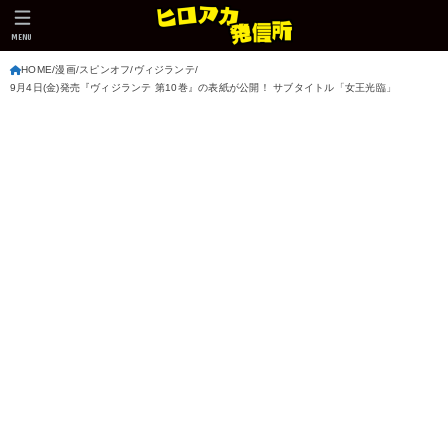
MENU
HOME
漫画
スピンオフ
ヴィジランテ
9月4日(金)発売『ヴィジランテ 第10巻』の表紙が公開！ サブタイトル「女王光臨」