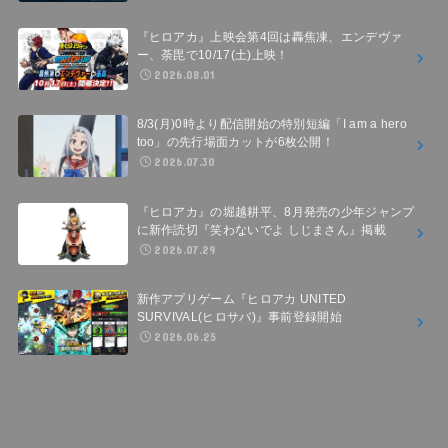
『ヒロアカ』上映会第4回は轟焦凍、エンデヴァ
ー、荼毘で10/17(土)上映！
2026.08.01
8/3(月)0時より配信開始の特別短編「I am a hero
too」の先行場面カットが6枚公開！
2026.07.30
『ヒロアカ』の堀越耕平、8月発売の少年ジャンプ
に新作読切『笑わないでよ しじまさん』掲載
2026.07.29
新作アプリゲーム『ヒロアカ UNITED
SURVIVAL(ヒロサバ)』事前登録開始
2026.06.25