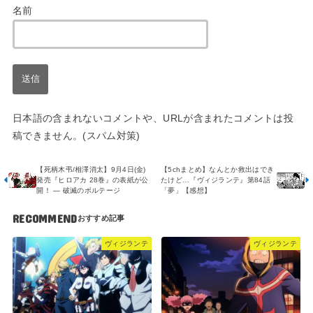
名前
日本語の含まれないコメントや、URLが含まれたコメントは投
稿できません。(スパム対策)
【死柄木弔/相澤消太】9月4日(金)
【5chまとめ】なんとか救出はでき
発売『ヒロアカ 28巻』の表紙が公
たけど…『ヴィジランテ』第84話
開！ ― 破滅のボルテージ
「夢」【感想】
RECOMMEND
ヴィジランテ
ヴィジランテ