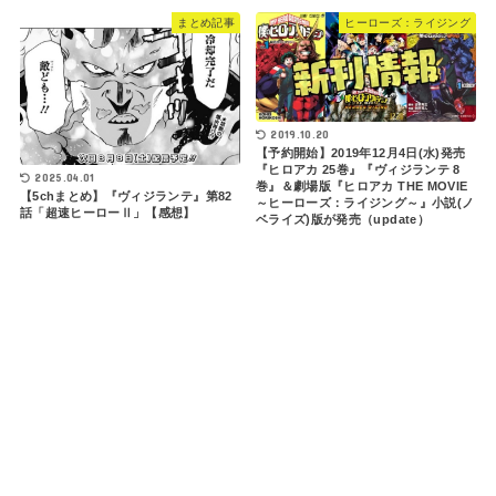
まとめ記事
ヒーローズ：ライジング
2019.10.20
【予約開始】2019年12月4日(水)発売
『ヒロアカ 25巻』『ヴィジランテ 8
2025.04.01
巻』＆劇場版『ヒロアカ THE MOVIE
【5chまとめ】『ヴィジランテ』第82
～ヒーローズ：ライジング～』小説(ノ
話「超速ヒーローⅡ」【感想】
ベライズ)版が発売（update）