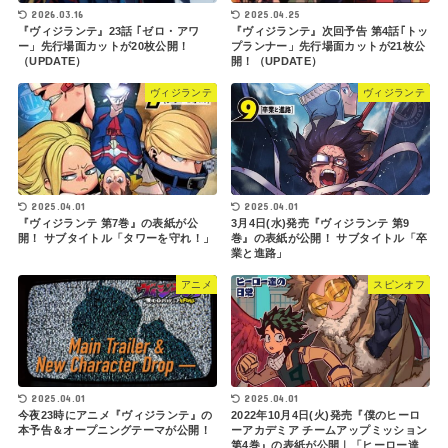
2026.03.16
2025.04.25
『ヴィジランテ』23話 ｢ゼロ・アワ
『ヴィジランテ』次回予告 第4話｢トッ
ー」先行場面カットが20枚公開！
プランナー」先行場面カットが21枚公
（UPDATE）
開！（UPDATE）
ヴィジランテ
ヴィジランテ
2025.04.01
2025.04.01
『ヴィジランテ 第7巻』の表紙が公
3月4日(水)発売『ヴィジランテ 第9
開！ サブタイトル「タワーを守れ！」
巻』の表紙が公開！ サブタイトル「卒
業と進路」
アニメ
スピンオフ
2025.04.01
2025.04.01
2022年10月4日(火)発売『僕のヒーロ
今夜23時にアニメ『ヴィジランテ』の
ーアカデミア チームアップミッション
本予告＆オープニングテーマが公開！
第4巻』の表紙が公開｜「ヒーロー達