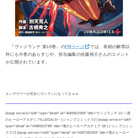
『ヴィジランテ 第10巻』の
PRページ
では、表紙の解禁以
外にも今巻のあらすじや、担当編集の佐藤裕介さんのコメント
が公開されています。
エンデヴァーが完全にヴィランになってるｗｗ
[wpap service=”with” type=”detail” id=”4088823958″ title=”ヴィジランテ 10 ―僕
のヒーローアカデミアILLEGALS― (ジャンプコミックス)”] [wpap service=”with”
type=”detail” id=”4088823788″ title=”僕のヒーローアカデミア 28 (ジャンプコミッ
クス)”] [wpap service=”with” type=”detail” id=”408703500X” title=”僕のヒーロー