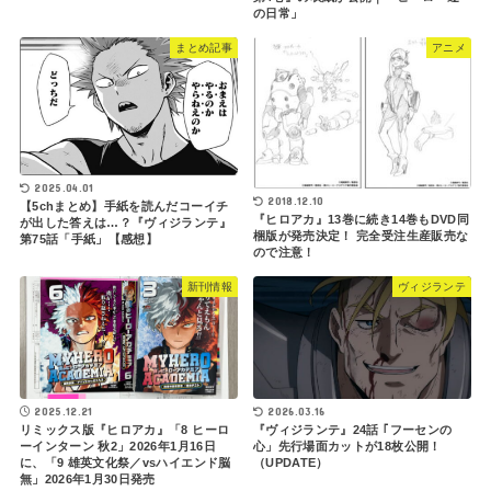
の日常」
まとめ記事
アニメ
2025.04.01
2018.12.10
【5chまとめ】手紙を読んだコーイチ
『ヒロアカ』13巻に続き14巻もDVD同
が出した答えは…？『ヴィジランテ』
梱版が発売決定！ 完全受注生産販売な
第75話「手紙」【感想】
ので注意！
新刊情報
ヴィジランテ
2025.12.21
2026.03.16
リミックス版『ヒロアカ』「8 ヒーロ
『ヴィジランテ』24話 ｢フーセンの
ーインターン 秋2」2026年1月16日
心」先行場面カットが18枚公開！
に、「9 雄英文化祭／vsハイエンド脳
（UPDATE）
無」2026年1月30日発売