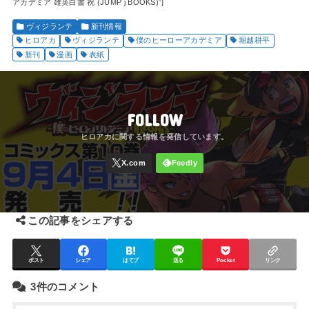
アカデミア 雄英白書 祝 (JUMP j BOOKS)”]
ヴィジランテ
新刊情報
ヒロアカ
ヴィジランテ
僕のヒーローアカデミア
堀越耕平
新刊
漫画
表紙
FOLLOW
この記事をシェアする
ポスト
シェア
はてブ
送る
Pocket
リンク
3件のコメント