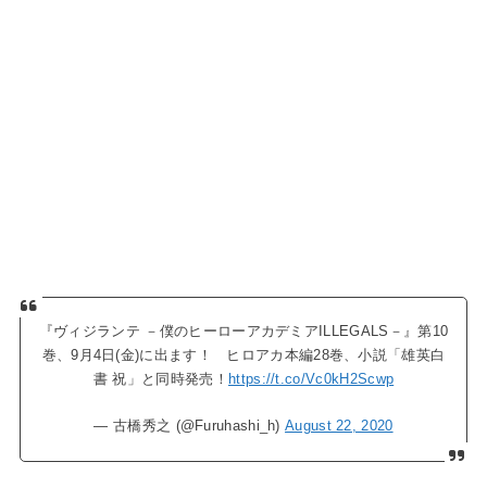
『ヴィジランテ －僕のヒーローアカデミアILLEGALS－』第10
巻、9月4日(金)に出ます！ ヒロアカ本編28巻、小説「雄英白
書 祝」と同時発売！
https://t.co/Vc0kH2Scwp
— 古橋秀之 (@Furuhashi_h)
August 22, 2020