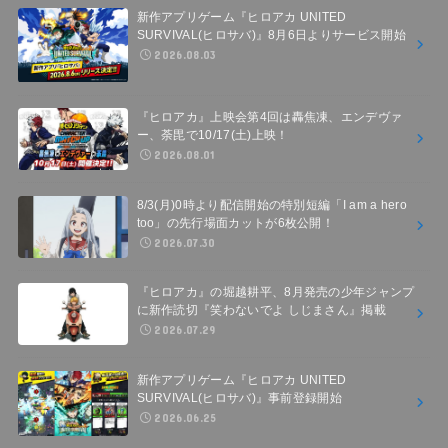
新作アプリゲーム『ヒロアカ UNITED
SURVIVAL(ヒロサバ)』8月6日よりサービス開始
2026.08.03
『ヒロアカ』上映会第4回は轟焦凍、エンデヴァ
ー、荼毘で10/17(土)上映！
2026.08.01
8/3(月)0時より配信開始の特別短編「I am a hero
too」の先行場面カットが6枚公開！
2026.07.30
『ヒロアカ』の堀越耕平、8月発売の少年ジャンプ
に新作読切『笑わないでよ しじまさん』掲載
2026.07.29
新作アプリゲーム『ヒロアカ UNITED
SURVIVAL(ヒロサバ)』事前登録開始
2026.06.25