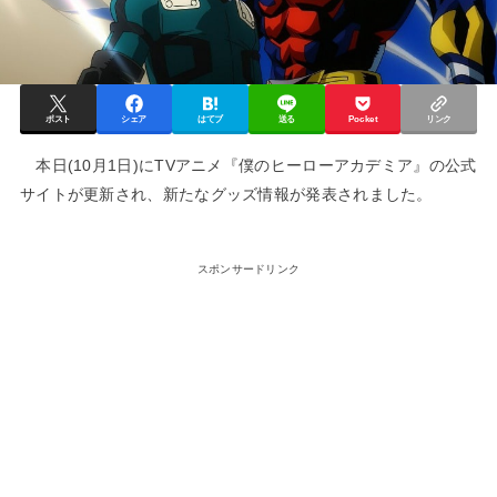
ポスト
シェア
はてブ
送る
Pocket
リンク
本日(10月1日)にTVアニメ『僕のヒーローアカデミア』の公式
サイトが更新され、新たなグッズ情報が発表されました。
スポンサードリンク