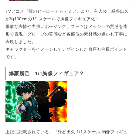
TVアニメ『僕のヒーローアカデミア』より、主人公・緑谷出久
が約100cmの1/1スケールで胸像フィギュア化！
果敢な表情や力強いポージング、スーツはメッシュの質感を造
形で表現。グローブの質感など各部位の素材感の違いも丁寧に
表現しました。
キャラクターをイメージしてデザインした台座も注目ポイント
です。
爆豪勝己 1/1胸像フィギュア？
上記に記載されている、『緑谷出久 1/1スケール 胸像フィギュ