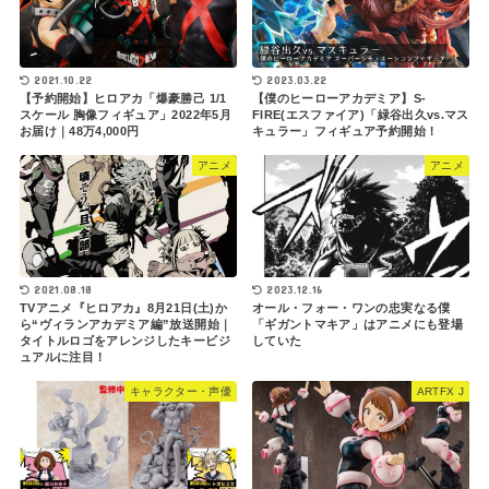
2021.10.22
2023.03.22
【予約開始】ヒロアカ「爆豪勝己 1/1
【僕のヒーローアカデミア】S-
スケール 胸像フィギュア」2022年5月
FIRE(エスファイア)「緑谷出久vs.マス
お届け｜48万4,000円
キュラー」フィギュア予約開始！
アニメ
アニメ
2021.08.18
2023.12.16
TVアニメ『ヒロアカ』8月21日(土)か
オール・フォー・ワンの忠実なる僕
ら“ヴィランアカデミア編”放送開始｜
「ギガントマキア」はアニメにも登場
タイトルロゴをアレンジしたキービジ
していた
ュアルに注目！
キャラクター・声優
ARTFX J