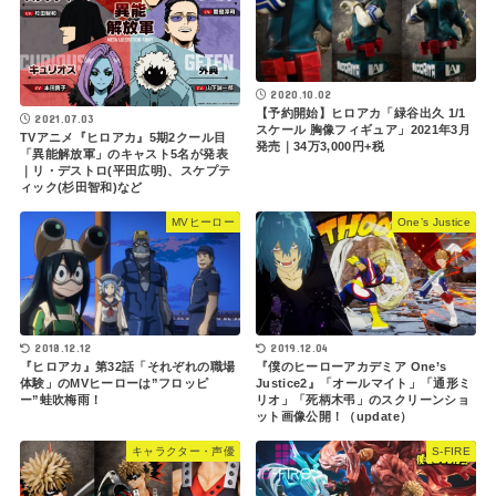
2020.10.02
【予約開始】ヒロアカ「緑谷出久 1/1
2021.07.03
スケール 胸像フィギュア」2021年3月
TVアニメ『ヒロアカ』5期2クール目
発売｜34万3,000円+税
「異能解放軍」のキャスト5名が発表
｜リ・デストロ(平田広明)、スケプテ
ィック(杉田智和)など
MVヒーロー
One’s Justice
2019.12.04
2018.12.12
『僕のヒーローアカデミア One’s
『ヒロアカ』第32話「それぞれの職場
Justice2』「オールマイト」「通形ミ
体験」のMVヒーローは”フロッピ
リオ」「死柄木弔」のスクリーンショ
ー”蛙吹梅雨！
ット画像公開！（update）
キャラクター・声優
S-FIRE