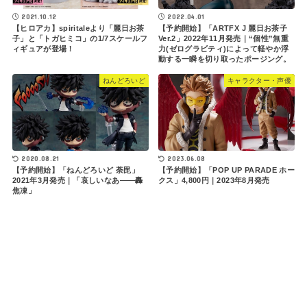
2021.10.12
2022.04.01
【ヒロアカ】spiritaleより「麗日お茶
【予約開始】「ARTFX J 麗日お茶子
子」と「トガヒミコ」の1/7スケールフ
Ver.2」2022年11月発売｜“個性”無重
ィギュアが登場！
力(ゼログラビティ)によって軽やか浮
動する一瞬を切り取ったポージング。
ねんどろいど
キャラクター・声優
2020.08.21
2023.06.08
【予約開始】「ねんどろいど 荼毘」
【予約開始】「POP UP PARADE ホー
2021年3月発売｜「哀しいなあ――轟
クス」4,800円｜2023年8月発売
焦凍」