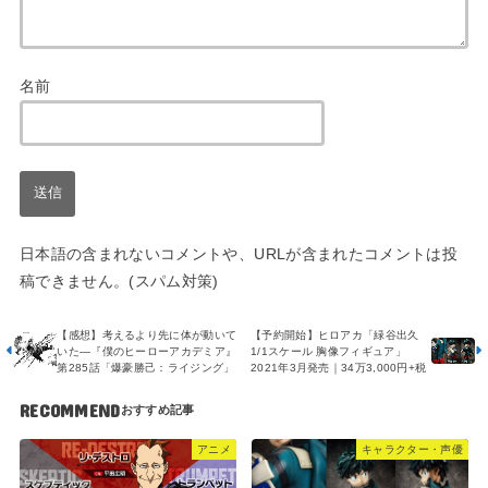
名前
日本語の含まれないコメントや、URLが含まれたコメントは投
稿できません。(スパム対策)
【感想】考えるより先に体が動いて
【予約開始】ヒロアカ「緑谷出久
いた―『僕のヒーローアカデミア』
1/1スケール 胸像フィギュア」
第285話「爆豪勝己：ライジング」
2021年3月発売｜34万3,000円+税
RECOMMEND
アニメ
キャラクター・声優