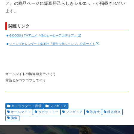
ア』の商品ページに爆豪勝己らしきシルエットが掲載されてい
ます。
関連リンク
GOODS | TVアニメ『僕のヒーローアカデミア』
ジャンプカレンダー｜集英社『週刊少年ジャンプ』公式サイト
オールマイトの胸像迫力ヤバそう
背筋とかゴツゴツしてそう
キャラクター・声優
フィギュア
オールマイト
タカラトミー
フィギュア
等身大
緑谷出久
胸像