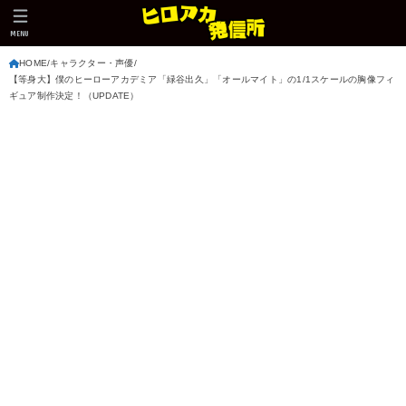
MENU
HOME
キャラクター・声優
【等身大】僕のヒーローアカデミア「緑谷出久」「オールマイト」の1/1スケールの胸像フィ
ギュア制作決定！（UPDATE）