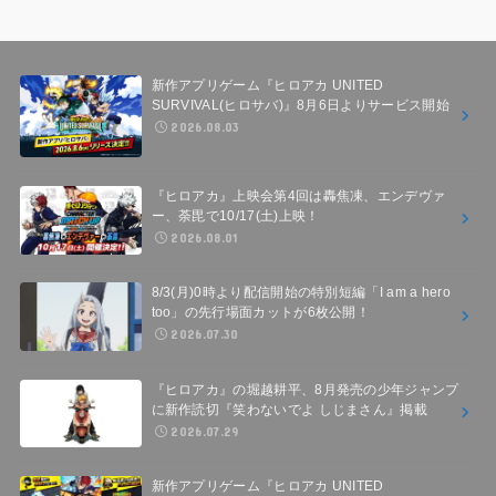
新作アプリゲーム『ヒロアカ UNITED
SURVIVAL(ヒロサバ)』8月6日よりサービス開始
2026.08.03
『ヒロアカ』上映会第4回は轟焦凍、エンデヴァ
ー、荼毘で10/17(土)上映！
2026.08.01
8/3(月)0時より配信開始の特別短編「I am a hero
too」の先行場面カットが6枚公開！
2026.07.30
『ヒロアカ』の堀越耕平、8月発売の少年ジャンプ
に新作読切『笑わないでよ しじまさん』掲載
2026.07.29
新作アプリゲーム『ヒロアカ UNITED