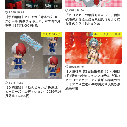
2021.12.04
2020.10.02
「ヒロアカ」の葉隠ちゃんって、個性
【予約開始】ヒロアカ「緑谷出久 1/1
破壊弾ぶち込んだら素顔見れるように
スケール 胸像フィギュア」2021年3月
なるの？？【5chまとめ】
発売｜34万3,000円+税
ねんどろいど
キャラクター・声優
2024.04.01
【人気投票 第9回結果発表！】4月8日
(月)発売の少年ジャンプ19号は『僕の
ヒーローアカデミア』表紙＆巻頭カラ
2019.11.20
ー｜アニメ放送＆40巻発売＆人気投票
【予約開始】「ねんどろいど 轟焦凍
結果発表
ヒーローズ・エディション」2019年10
月発売！5,100円