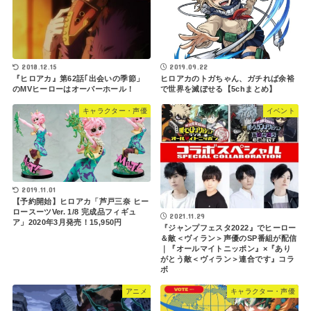
2018.12.15
2019.09.22
『ヒロアカ』第62話｢出会いの季節」
ヒロアカのトガちゃん、ガチれば余裕
のMVヒーローはオーバーホール！
で世界を滅ぼせる【5chまとめ】
キャラクター・声優
イベント
2019.11.01
【予約開始】ヒロアカ「芦戸三奈 ヒー
ロースーツVer. 1/8 完成品フィギュ
2021.11.29
ア」2020年3月発売！15,950円
『ジャンプフェスタ2022』でヒーロー
＆敵＜ヴィラン＞声優のSP番組が配信
｜『オールマイトニッポン』×『あり
がとう敵＜ヴィラン＞連合です』コラ
ボ
アニメ
キャラクター・声優