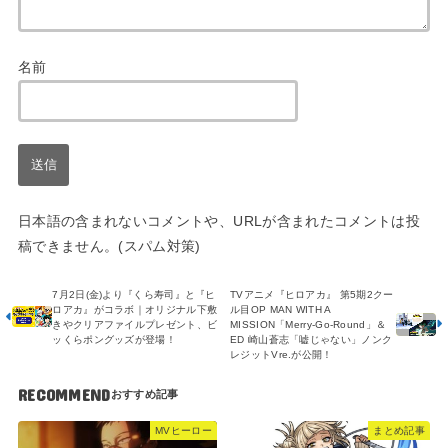
名前
日本語の含まれないコメントや、URLが含まれたコメントは投
稿できません。(スパム対策)
7月2日(金)より『くら寿司』と『ヒ
TVアニメ『ヒロアカ』 第5期2クー
ロアカ』がコラボ｜オリジナル下敷
ル目OP MAN WITH A
きやクリアファイルプレゼント、ビ
MISSION「Merry-Go-Round」＆
ッくらポングッズが登場！
ED 崎山蒼志「嘘じゃない」ノンク
レジットVre.が公開！
RECOMMEND
MVヒーロー
まとめ記事