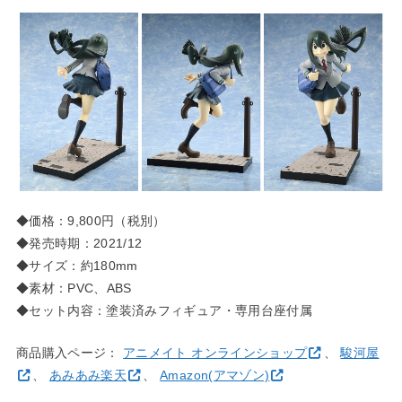
◆価格：9,800円（税別）
◆発売時期：2021/12
◆サイズ：約180mm
◆素材：PVC、ABS
◆セット内容：塗装済みフィギュア・専用台座付属
商品購入ページ：
アニメイト オンラインショップ
、
駿河屋
、
あみあみ楽天
、
Amazon(アマゾン)