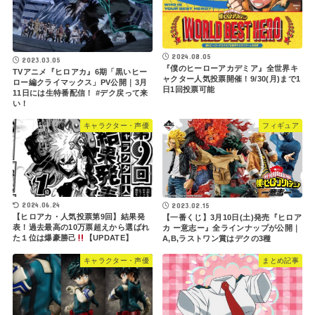
2024.08.05
2023.03.05
『僕のヒーローアカデミア』全世界キ
TVアニメ『ヒロアカ』6期「黒いヒー
ャクター人気投票開催！9/30(月)まで1
ロー編クライマックス」PV公開｜3月
日1回投票可能
11日には生特番配信！ #デク戻って来
い！
キャラクター・声優
フィギュア
2024.06.24
2023.02.15
【ヒロアカ・人気投票第9回】結果発
【一番くじ】3月10日(土)発売『ヒロア
表！過去最高の10万票超えから選ばれ
カ ー意志ー』全ラインナップが公開｜
た１位は爆豪勝己
【UPDATE】
A,B,ラストワン賞はデクの3種
キャラクター・声優
まとめ記事