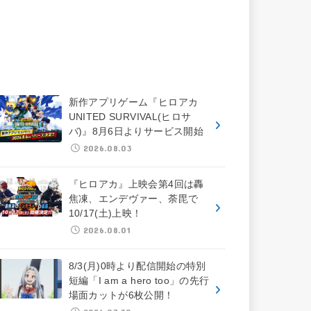
新作アプリゲーム『ヒロアカ
UNITED SURVIVAL(ヒロサ
バ)』8月6日よりサービス開始
2026.08.03
『ヒロアカ』上映会第4回は轟
焦凍、エンデヴァー、荼毘で
10/17(土)上映！
2026.08.01
8/3(月)0時より配信開始の特別
短編「I am a hero too」の先行
場面カットが6枚公開！