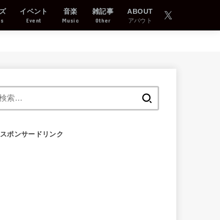
ズ
イベント
音楽
雑記事
ABOUT
ds
Event
Music
Other
アバウト
検
索:
スポンサードリンク