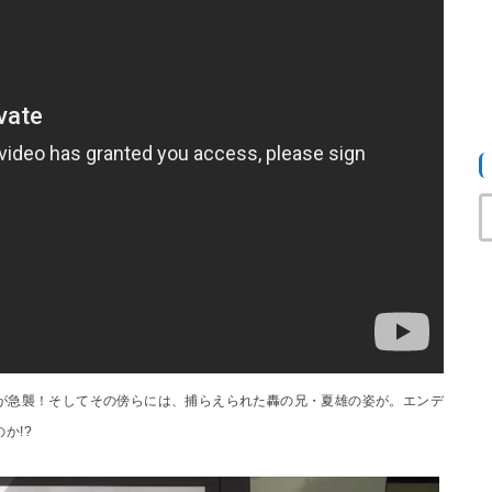
が急襲！そしてその傍らには、捕らえられた轟の兄・夏雄の姿が。エンデ
か!?