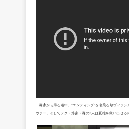
轟家から帰る道中、“エンディング”を名乗る敵ヴィラン
ヴァー、そしてデク・爆豪・轟の3人は夏雄を救い出せるの