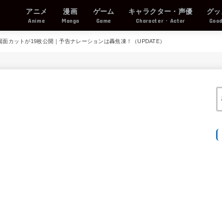
アニメ
漫画
ゲーム
キャラクター・声優
グッ
Anime
Manga
Game
Character・Actor
Goo
場面カットが19枚公開｜予告ナレーションは轟焦凍！（UPDATE）