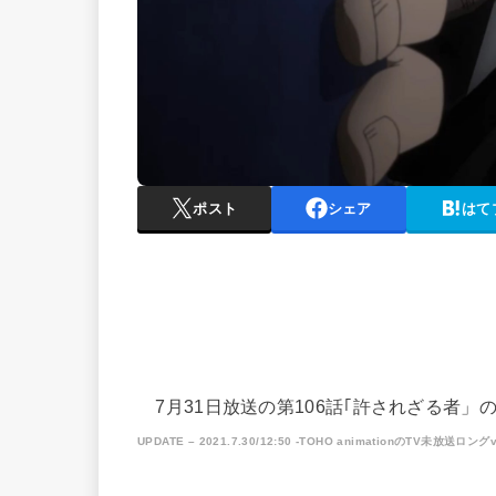
ポスト
シェア
はて
7月31日放送の第106話｢許されざる者」
UPDATE – 2021.7.30/12:50 -TOHO animationのTV未