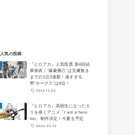
人気の投稿
『ヒロアカ』人気投票 第4回結
果発表｜”爆豪勝己”は完膚無き
までの1位3連覇！速すぎる
男”ホークス”は4位！
2018.12.20
『ヒロアカ』高校生になったエ
リを描くアニメ「I am a hero
too」制作決定！今夏を予定
2026.05.16