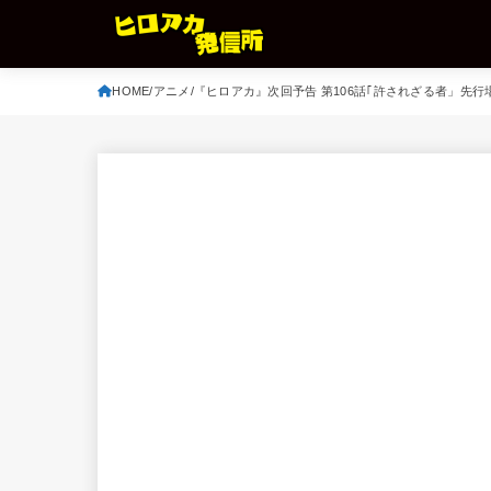
HOME
アニメ
『ヒロアカ』次回予告 第106話｢許されざる者」先行