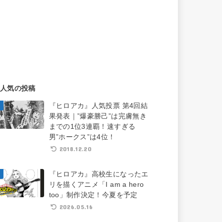
人気の投稿
『ヒロアカ』人気投票 第4回結
果発表｜”爆豪勝己”は完膚無き
までの1位3連覇！速すぎる
男”ホークス”は4位！
2018.12.20
『ヒロアカ』高校生になったエ
リを描くアニメ「I am a hero
too」制作決定！今夏を予定
2026.05.16