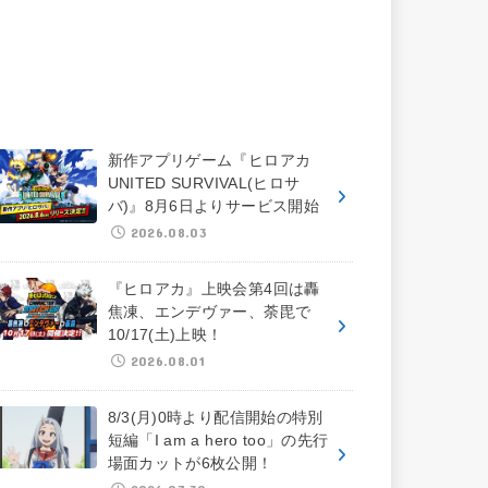
新作アプリゲーム『ヒロアカ
UNITED SURVIVAL(ヒロサ
バ)』8月6日よりサービス開始
2026.08.03
『ヒロアカ』上映会第4回は轟
焦凍、エンデヴァー、荼毘で
10/17(土)上映！
2026.08.01
8/3(月)0時より配信開始の特別
短編「I am a hero too」の先行
場面カットが6枚公開！