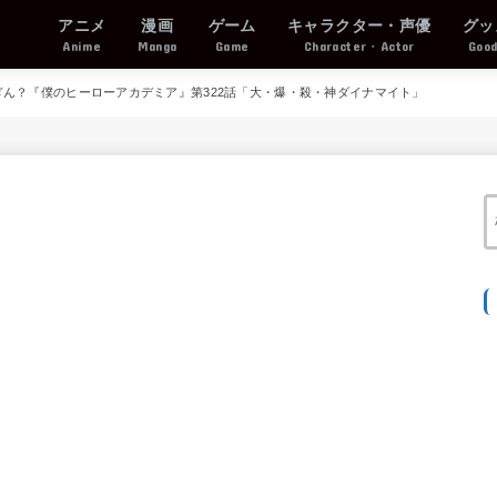
アニメ
漫画
ゲーム
キャラクター・声優
グッ
Anime
Manga
Game
Character・Actor
Goo
ん？『僕のヒーローアカデミア』第322話「大・爆・殺・神ダイナマイト」