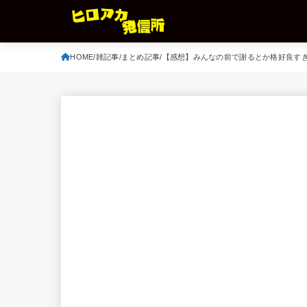
HOME
雑記事
まとめ記事
【感想】みんなの前で謝るとか格好良すぎ