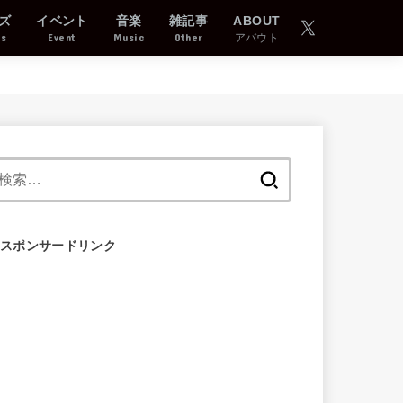
ズ
イベント
音楽
雑記事
ABOUT
ds
Event
Music
Other
アバウト
検
索:
スポンサードリンク