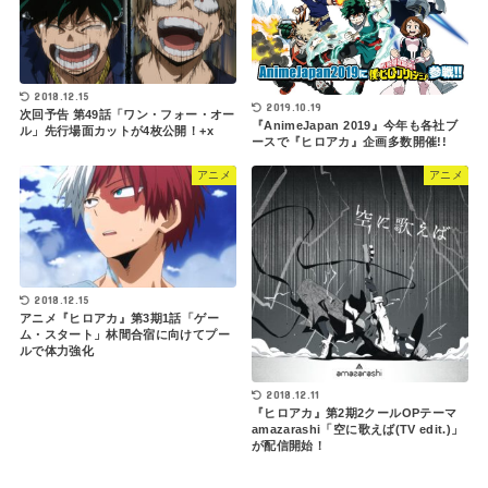
2018.12.15
2019.10.19
次回予告 第49話「ワン・フォー・オー
『AnimeJapan 2019』今年も各社ブ
ル」先行場面カットが4枚公開！+x
ースで『ヒロアカ』企画多数開催!!
アニメ
アニメ
2018.12.15
アニメ『ヒロアカ』第3期1話「ゲー
ム・スタート」林間合宿に向けてプー
ルで体力強化
2018.12.11
『ヒロアカ』第2期2クールOPテーマ
amazarashi「空に歌えば(TV edit.)」
が配信開始！