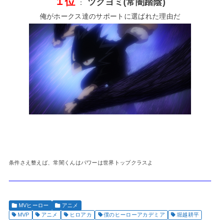
１位
ツクヨミ(常闇踏陰)
：
俺がホークス達のサポートに選ばれた理由だ
条件さえ整えば、常闇くんはパワーは世界トップクラスよ
MVヒーロー
アニメ
MVP
アニメ
ヒロアカ
僕のヒーローアカデミア
堀越耕平