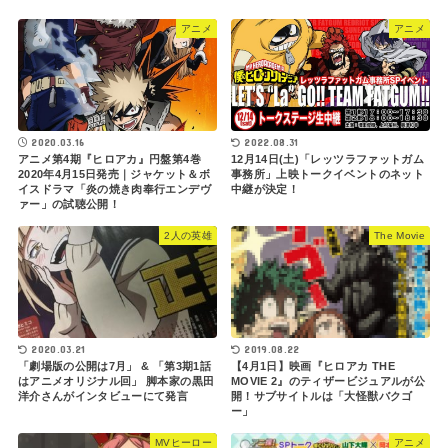
アニメ
アニメ
2020.03.16
2022.08.31
アニメ第4期『ヒロアカ』円盤第4巻
12月14日(土)「レッツラファットガム
2020年4月15日発売｜ジャケット＆ボ
事務所」上映トークイベントのネット
イスドラマ「炎の焼き肉奉行エンデヴ
中継が決定！
ァー」の試聴公開！
2人の英雄
The Movie
2019.08.22
2020.03.21
【4月1日】映画『ヒロアカ THE
「劇場版の公開は7月」 & 「第3期1話
MOVIE 2』のティザービジュアルが公
はアニメオリジナル回」 脚本家の黒田
開！サブサイトルは「大怪獣バクゴ
洋介さんがインタビューにて発言
ー」
MVヒーロー
アニメ