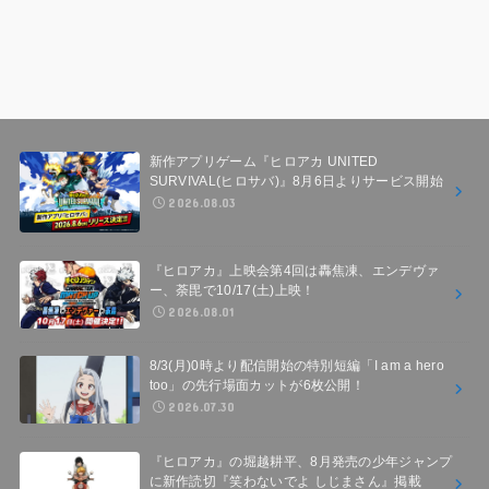
新作アプリゲーム『ヒロアカ UNITED
SURVIVAL(ヒロサバ)』8月6日よりサービス開始
2026.08.03
『ヒロアカ』上映会第4回は轟焦凍、エンデヴァ
ー、荼毘で10/17(土)上映！
2026.08.01
8/3(月)0時より配信開始の特別短編「I am a hero
too」の先行場面カットが6枚公開！
2026.07.30
『ヒロアカ』の堀越耕平、8月発売の少年ジャンプ
に新作読切『笑わないでよ しじまさん』掲載