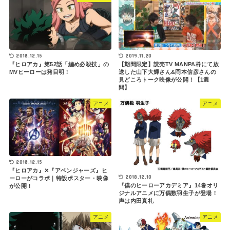
2018.12.15
2019.11.20
『ヒロアカ』第52話「編め必殺技」の
【期間限定】読売TV MANPA枠にて放
MVヒーローは発目明！
送した山下大輝さん&岡本信彦さんの
見どころトーク映像が公開！【1週
間】
アニメ
アニメ
2018.12.15
『ヒロアカ』✕『アベンジャーズ』ヒ
2018.12.10
ーローがコラボ｜特設ポスター・映像
『僕のヒーローアカデミア』14巻オリ
が公開！
ジナルアニメに万偶数羽生子が登場！
声は内田真礼
アニメ
アニメ