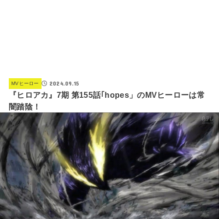
2024.09.15
MVヒーロー
『ヒロアカ』7期 第155話｢hopes」のMVヒーローは常
闇踏陰！