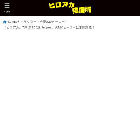
MENU
HOME
キャラクター・声優
MVヒーロー
『ヒロアカ』7期 第155話｢hopes」のMVヒーローは常闇踏陰！