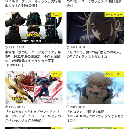
ワイルド・プッシーキャッツ」先行場
のMVヒーローはウラビティ(麗日お茶
面カットが13枚公開！
子)！
アニメ
MVヒーロー
2021.03.28
2022.12.11
劇場版『僕のヒーローアカデミア』第
『ヒロアカ』第123話｢僕らの中の人」
3弾、2021年夏公開決定｜今作も堀越
のMVヴィランはトガヒミコ！
先生が総監修＆キャラクター原案
（UPDATE）
アニメ
MVヒーロー
2025.02.06
2024.06.16
『ヒロアカ』×『キャプテン・アメリ
『ヒロアカ』7期 第145話
カ：ブレイブ・ニュー・ワールド』の
｢INFLATION」のMVヴィランはトガヒ
スペシャルタッグが決定！
ミコ！