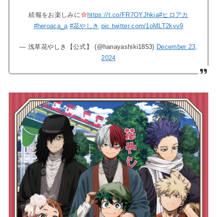
続報をお楽しみに
https://t.co/FR7OYJhkia
#ヒロアカ
#heroaca_a
#花やしき
pic.twitter.com/1oMLT2kvv9
— 浅草花やしき【公式】 (@hanayashiki1853)
December 23,
2024