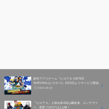
新作アプリゲーム『ヒロアカ UNITED
SURVIVAL(ヒロサバ)』8月6日よりサービス開始
2026.08.03
『ヒロアカ』上映会第4回は轟焦凍、エンデヴァ
ー、荼毘で10/17(土)上映！