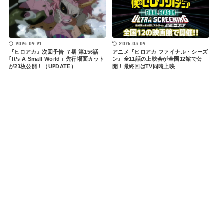
2024.09.21
2026.03.09
『ヒロアカ』次回予告 ７期 第156話
アニメ『ヒロアカ ファイナル・シーズ
｢It’s A Small World」先行場面カット
ン』全11話の上映会が全国12館で公
が23枚公開！（UPDATE）
開！最終回はTV同時上映