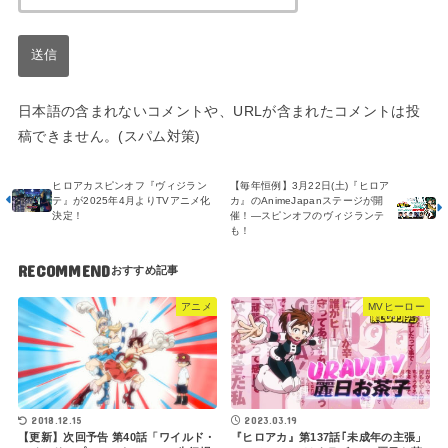
日本語の含まれないコメントや、URLが含まれたコメントは投
稿できません。(スパム対策)
ヒロアカスピンオフ『ヴィジラン
【毎年恒例】3月22日(土)『ヒロア
テ』が2025年4月よりTVアニメ化
カ』のAnimeJapanステージが開
決定！
催！―スピンオフのヴィジランテ
も！
RECOMMEND
アニメ
MVヒーロー
2018.12.15
2023.03.19
【更新】次回予告 第40話「ワイルド・
『ヒロアカ』第137話｢未成年の主張」