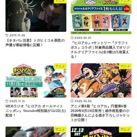
アニメ
アニメ
2019.11.20
2022.04.21
【ネタバレ注意】トガヒミコ＆荼毘の
『ヒロアカ』×サントリー『クラフト
声優が番組情報に記載！
ボス』コラボ｜対象商品購入でオリジ
ナルクリアファイル(全3種)が1枚貰え
る！
アニメ
アニメ
2020.06.05
2025.11.16
アニメ第4期『ヒロアカ』円盤第6巻
WEBラジオ『ヒロアカ オールマイト
2020年8月19日発売｜総作画監督の小
ニッポン』Youtube特別版が11/22(土)
田嶋瞳さんによる描き下ろしジャケッ
配信！
トが公開！
アニメ
アニメ