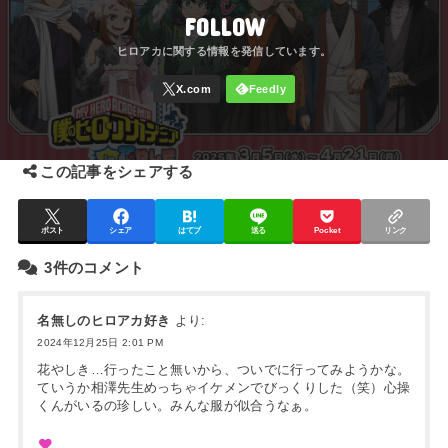
FOLLOW
この記事をシェアする
ポスト
シェア
はてブ
送る
Pocket
リンク
3件のコメント
名無しのヒロアカ好き
より:
2024年12月25日 2:01 PM
花やしき…行ったこと無いから、ついでに行ってみようかな。
ていうか相澤先生めっちゃイケメンでびっくりした（笑）心操
くんがいるの珍しい。みんな服が似合うなぁ。