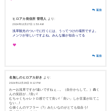
返信
ヒロアカ発信所 管理人
より:
2024年12月27日 1:53 AM
浅草観光のついでに行くには、うってつけの場所ですよ。
メンツが珍しいですよね。みんな服が似合ってる
返信
名無しのヒロアカ好き
より:
2024年12月29日 9:12 PM
わーお浅草ですか!遠いですねぇ…。（自分からして。）轟く
んの笑顔が…!良い!
むちゃくちゃレトロ感でてて良い!「良い」しか言葉が出てこ
ない…!
心操くんのマフラー（?）みたいなのがとても似合う!