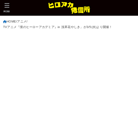
MENU
HOME
アニメ
TVアニメ『僕のヒーローアカデミア』in 浅草花やしき」が3/5(水)より開催！