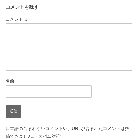
コメントを残す
コメント
※
名前
日本語の含まれないコメントや、URLが含まれたコメントは投
稿できません。(スパム対策)