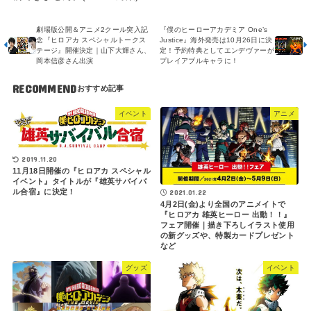
劇場版公開＆アニメ2クール突入記
『僕のヒーローアカデミア One’s
念『ヒロアカ スペシャルトークス
Justice』海外発売は10月26日に決
テージ』開催決定｜山下大輝さん、
定！予約特典としてエンデヴァーが
岡本信彦さん出演
プレイアブルキャラに！
RECOMMEND
イベント
アニメ
2019.11.20
11月18日開催の『ヒロアカ スペシャル
イベント』タイトルが『雄英サバイバ
ル合宿』に決定！
2021.01.22
4月2日(金)より全国のアニメイトで
『ヒロアカ 雄英ヒーロー 出動！！』
フェア開催｜描き下ろしイラスト使用
の新グッズや、特製カードプレゼント
など
グッズ
イベント