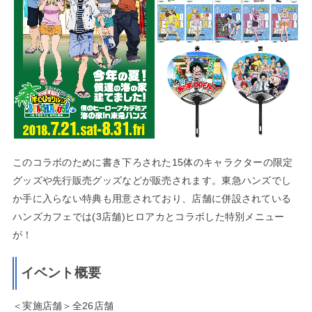
このコラボのために書き下ろされた15体のキャラクターの限定
グッズや先行販売グッズなどが販売されます。東急ハンズでし
か手に入らない特典も用意されており、店舗に併設されている
ハンズカフェでは(3店舗)ヒロアカとコラボした特別メニュー
が！
イベント概要
＜実施店舗＞全26店舗