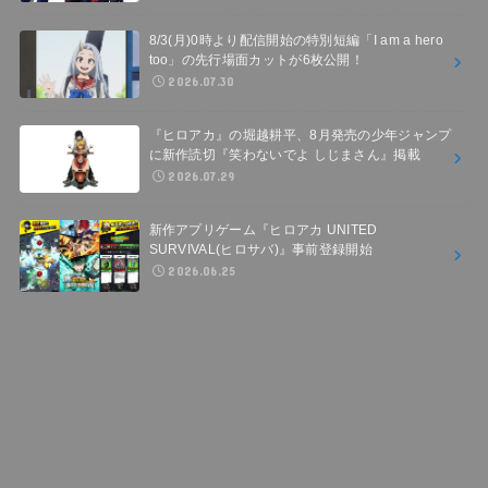
8/3(月)0時より配信開始の特別短編「I am a hero
too」の先行場面カットが6枚公開！
2026.07.30
『ヒロアカ』の堀越耕平、8月発売の少年ジャンプ
に新作読切『笑わないでよ しじまさん』掲載
2026.07.29
新作アプリゲーム『ヒロアカ UNITED
SURVIVAL(ヒロサバ)』事前登録開始
2026.06.25