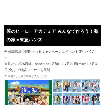
僕のヒーローアカデミア みんなで作ろう！海
の家in東急ハンズ
全国26店舗で展開されるキャンペーンはイベント盛りだくさ
ん！
東急ハンズ25店舗、hands be1店舗にて7月21日(土)から8月31
日(金)まで特設コーナーを展開。
※
店舗により終了時期が異なります。