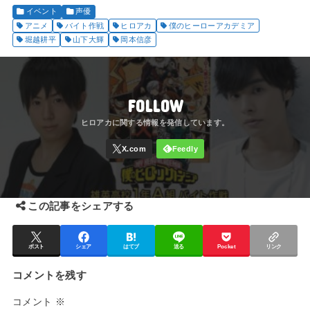
イベント
声優
アニメ
バイト作戦
ヒロアカ
僕のヒーローアカデミア
堀越耕平
山下大輝
岡本信彦
FOLLOW
この記事をシェアする
ポスト
シェア
はてブ
送る
Pocket
リンク
コメントを残す
コメント
※