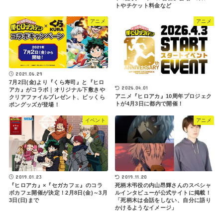
トやチケット料金など
アニメ
アニメ
2021.06.29
7月2日(金)より『くら寿司』と『ヒロ
2026.04.01
アカ』がコラボ｜オリジナル下敷きや
アニメ『ヒロアカ』10周年プロジェク
クリアファイルプレゼント、ビッくら
トが4月3日に都内で開催！
ポングッズが登場！
イベント
アニメ
2019.01.23
2019.11.20
『ヒロアカ』×『セガカフェ』のコラ
死柄木弔役の内山昂輝さんのスペシャ
ボカフェ開催が決定！2月8日(金)～3月
ルインタビューが公式サイトに掲載！
3日(日)まで
「死柄木は会話をしない、自分に語り
かけるようなイメージ」