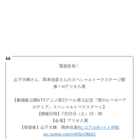
緊急告知！
山下大輝さん、岡本信彦さんのスペシャルトークステージ開
催！inアリオ八尾
【劇場版公開&TVアニメ第2クール突入記念『僕のヒーローア
カデミア』スペシャルトークステージ】
【開催日時】7月21日（土）13：30
【会場】アリオ八尾
【登壇者】山下大輝、岡本信彦
#ヒロアカ
#バイト作戦
pic.twitter.com/vNt5xOMql2