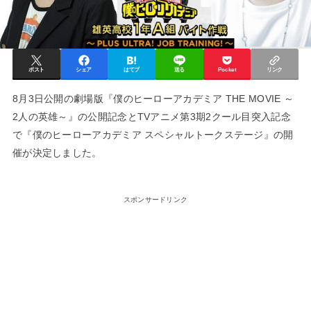
ポスト
シェア
はてブ
送る
Pocket
リンク
8月3日公開の劇場版『僕のヒーローアカデミア THE MOVIE ～
2人の英雄～』の公開記念とTVアニメ第3期2クール目突入記念
で『僕のヒーローアカデミア スペシャルトークステージ』の開
催が決定しました。
スポンサードリンク