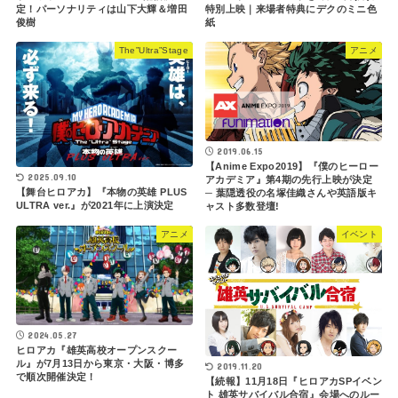
定！パーソナリティは山下大輝＆増田
特別上映｜来場者特典にデクのミニ色
俊樹
紙
The”Ultra”Stage
アニメ
2019.06.15
【Anime Expo2019】『僕のヒーロー
2025.09.10
アカデミア』第4期の先行上映が決定
【舞台ヒロアカ】『本物の英雄 PLUS
─ 葉隠透役の名塚佳織さんや英語版キ
ULTRA ver.』が2021年に上演決定
ャスト多数登壇!
アニメ
イベント
2024.05.27
ヒロアカ『雄英高校オープンスクー
ル』が7月13日から東京・大阪・博多
2019.11.20
で順次開催決定！
【続報】11月18日『ヒロアカSPイベン
ト 雄英サバイバル合宿』会場へのルー