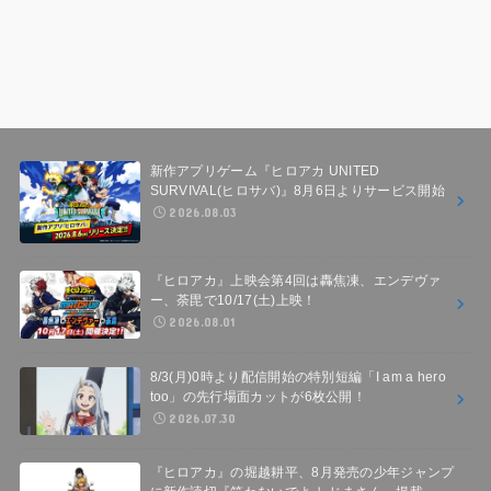
新作アプリゲーム『ヒロアカ UNITED
SURVIVAL(ヒロサバ)』8月6日よりサービス開始
2026.08.03
『ヒロアカ』上映会第4回は轟焦凍、エンデヴァ
ー、荼毘で10/17(土)上映！
2026.08.01
8/3(月)0時より配信開始の特別短編「I am a hero
too」の先行場面カットが6枚公開！
2026.07.30
『ヒロアカ』の堀越耕平、8月発売の少年ジャンプ