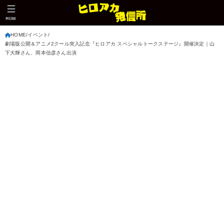
MENU
HOME
イベント
劇場版公開＆アニメ2クール突入記念『ヒロアカ スペシャルトークステージ』開催決定｜山
下大輝さん、岡本信彦さん出演