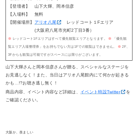
【登壇者】 山下大輝、岡本信彦
【入場料】 無料
【開催場所】
アリオ八尾
レッドコート１Fエリア
(大阪府八尾市光町2丁目3番）
※
レッドコート1Fエリアはすべて優先観覧エリアとなります。
※
「優先観
覧エリア入場整理券」をお持ちでない方は1Fでの観覧はできません。
※
2F、
3Fからも観覧は可能ですがスペースには限りがございます。
山下大輝さんと岡本信彦さんが贈る、スペシャルなステージを
お見逃しなく！また、当日はアリオ八尾館内にて何かが起きる
かも…!?お聴き逃し無く！
商品内容、イベント内容など詳細は、
イベント特設Twitter
を
ご確認ください。
大阪か、羨ましい