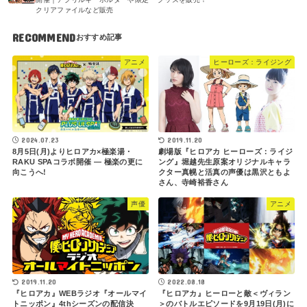
クリアファイルなど販売
RECOMMEND
アニメ
ヒーローズ：ライジング
2019.11.20
2024.07.23
劇場版『ヒロアカ ヒーローズ：ライジ
8月5日(月)よりヒロアカ×極楽湯・
ング』堀越先生原案オリジナルキャラ
RAKU SPAコラボ開催 ― 極楽の更に
クター真幌と活真の声優は黒沢ともよ
向こうへ!
さん、寺崎裕香さん
声優
アニメ
2019.11.20
2022.08.18
『ヒロアカ』WEBラジオ『オールマイ
『ヒロアカ』ヒーローと敵＜ヴィラン
トニッポン』4thシーズンの配信決
＞のバトルエピソードを9月19日(月)に