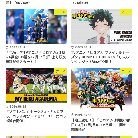
実！（update）
（update）
アニメ
アニメ
2023.12.12
2025.10.11
「TVer」でTVアニメ『ヒロアカ』1期
TVアニメ『ヒロアカ ファイナルシー
～6期全138話を12月17日(日)より順次
ズン』BUMP OF CHICKEN「I」のノ
無料配信スタート！
ンクレジットVer.が公開！
アニメ
アニメ
2024.06.21
『ソフトバンクホークス』×『ヒロア
2024.07.19
カ』コラボ再び ― 8月11・12日にコラ
【地上波初！】『ヒロアカ 劇場版3作
ボ試合開催！
目』8月11日(日)にTV放送！―関東・
関西限定