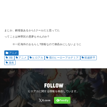
まじか、劇場版あるから1クールだと思ってた
ってことは神野区の悪夢もやんのか?
※一応海外のおもらし?情報なので鵜呑みにしないように
アニメ
3期
アニメ
ヒロアカ
僕のヒーローアカデミア
堀越耕平
漫画
FOLLOW