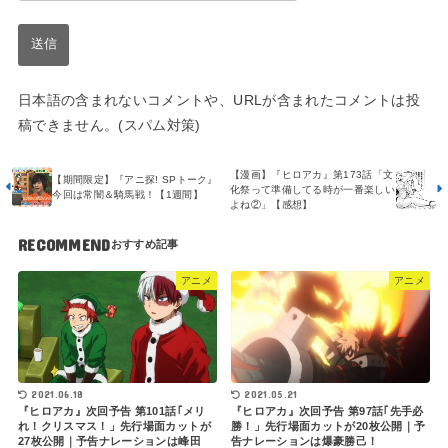
日本語の含まれないコメントや、URLが含まれたコメントは投
稿できません。(スパム対策)
【漫画】『ヒロアカ』第173話「文
【期間限定】『アニ探! SPトーク』
化祭って準備してる時が一番楽しい
今回は常闇＆騎馬戦！【1週間】
よね②」【感想】
RECOMMEND
アニメ
アニメ
2021.06.18
2021.05.21
『ヒロアカ』次回予告 第101話｢メリ
『ヒロアカ』次回予告 第97話｢先手必
れ！クリスマス！」先行場面カットが
勝！」先行場面カットが20枚公開｜予
27枚公開｜予告ナレーションは峰田
告ナレーションは爆豪勝己！