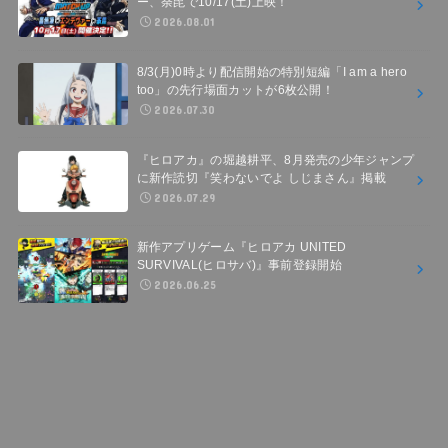
ー、荼毘で10/17(土)上映！
2026.08.01
8/3(月)0時より配信開始の特別短編「I am a hero
too」の先行場面カットが6枚公開！
2026.07.30
『ヒロアカ』の堀越耕平、8月発売の少年ジャンプ
に新作読切『笑わないでよ しじまさん』掲載
2026.07.29
新作アプリゲーム『ヒロアカ UNITED
SURVIVAL(ヒロサバ)』事前登録開始
2026.06.25