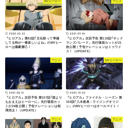
MVヒーロー
アニメ
2021.09.04
2020.02.23
『ヒロアカ』次回予告 第110話｢サッド
『ヒロアカ』第82話｢文化祭って準備
マンズパレード」先行場面カットが21
してる時が一番楽しいよね」のMVヒー
枚公開｜予告ナレーションはトゥワイ
ローは爆豪勝己！
ス！（UPDATE）
アニメ
MVヒーロー
2021.08.14
2025.10.05
『ヒロアカ』次回予告 第107話｢誰より
『ヒロアカ』ファイナル・シーズン 第
もおまえはヒーローに」先行場面カッ
160話｢八木俊典：ライジングオリジ
トが24枚公開｜予告ナレーションは相
ン」のMVヒーローはオールマイト！
澤消太！（UPDATE）
アニメ
アニメ