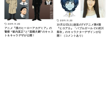
2019.11.20
2019.11.20
10月12日(土)放送のTVアニメ第4期
アニメ『僕のヒーローアカデミア』の
『ヒロアカ』「バブルガール CV.村川
警察 “塚内直正”と”面構犬嗣”のキャス
梨衣」のキャラクターデザインが公
ト＆キャラデザが公開！
開！（コメントあり）