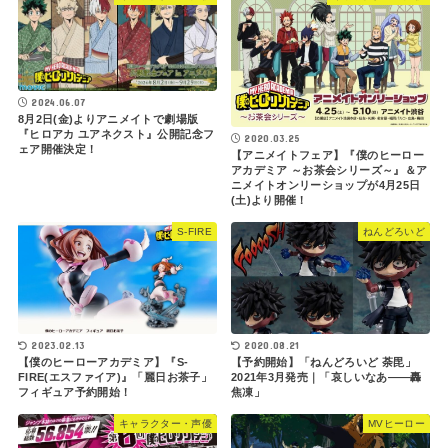
2024.06.07
8月2日(金)よりアニメイトで劇場版
『ヒロアカ ユアネクスト』公開記念フ
2020.03.25
ェア開催決定！
【アニメイトフェア】『僕のヒーロー
アカデミア ～お茶会シリーズ～』＆ア
ニメイトオンリーショップが4月25日
(土)より開催！
S-FIRE
ねんどろいど
2023.02.13
2020.08.21
【僕のヒーローアカデミア】『S-
【予約開始】「ねんどろいど 荼毘」
FIRE(エスファイア)』「麗日お茶子」
2021年3月発売｜「哀しいなあ――轟
フィギュア予約開始！
焦凍」
キャラクター・声優
MVヒーロー