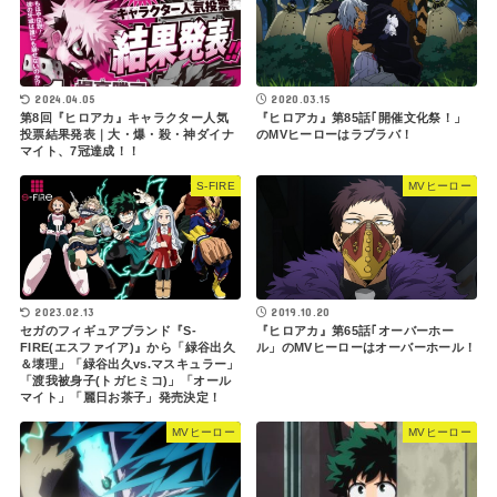
2024.04.05
2020.03.15
第8回『ヒロアカ』キャラクター人気
『ヒロアカ』第85話｢開催文化祭！」
投票結果発表｜大・爆・殺・神ダイナ
のMVヒーローはラブラバ！
マイト、7冠達成！！
S-FIRE
MVヒーロー
2023.02.13
2019.10.20
セガのフィギュアブランド『S-
『ヒロアカ』第65話｢オーバーホー
FIRE(エスファイア)』から「緑谷出久
ル」のMVヒーローはオーバーホール！
＆壊理」「緑谷出久vs.マスキュラー」
「渡我被身子(トガヒミコ)」「オール
マイト」「麗日お茶子」発売決定！
MVヒーロー
MVヒーロー