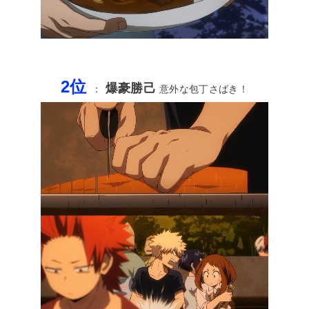
2位
爆豪勝己
：
意外な包丁さばき！