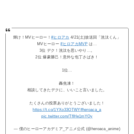
輝け！MVヒーロー！
#ヒロアカ
4/21(土)放送回「洸汰くん」
MVヒーロー
#ヒロアカMVP
は…
3位 デク！洸汰を思いやり…。
2位 爆豪勝己！意外な包丁さばき！
1位…
轟焦凍！
相談してきたデクに、いいこと言いました。
たくさんの投票ありがとうございました！
https://t.co/1YXo33OTWY
#heroaca_a
pic.twitter.com/TflHe1mYOy
— 僕のヒーローアカデミア_アニメ公式 (@heroaca_anime)