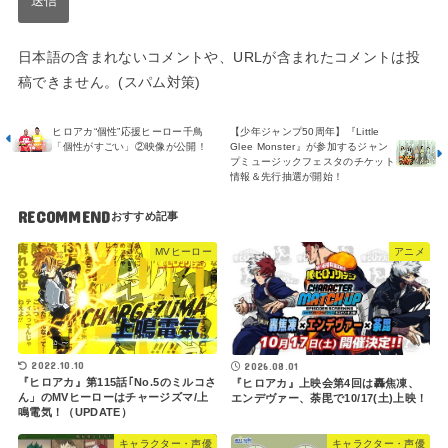
日本語の含まれないコメントや、URLが含まれたコメントは投
稿できません。(スパム対策)
ヒロアカ“個性”応援ヒーロー千鳥
【少年ジャンプ50周年】『Little
「個性がすごい」②映像が公開！
Glee Monster』が参加するジャン
プミュージックフェスタのチケット
情報＆先行抽選が開始！
RECOMMEND
MVヒーロー
アニメ
2022.10.10
2026.08.01
『ヒロアカ』第115話｢No.5のミルコさ
『ヒロアカ』上映会第4回は轟焦凍、
ん」のMVヒーローはチャージズマ/上
エンデヴァー、荼毘で10/17(土)上映！
鳴電気！（UPDATE）
キャラクター・声優
キャラクター・声優