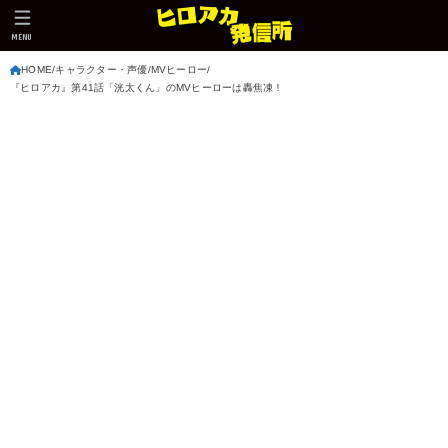
MENU
HOME
キャラクター・声優
MVヒーロー
『ヒロアカ』第41話「洸太くん」のMVヒーローは轟焦凍！