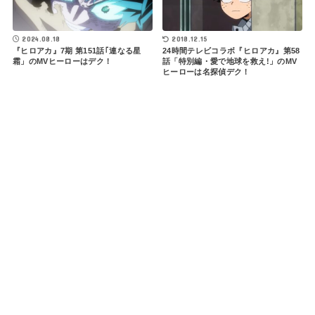
2018.12.15
2024.08.18
24時間テレビコラボ『ヒロアカ』第58
『ヒロアカ』7期 第151話｢連なる星
話「特別編・愛で地球を救え!」のMV
霜」のMVヒーローはデク！
ヒーローは名探偵デク！