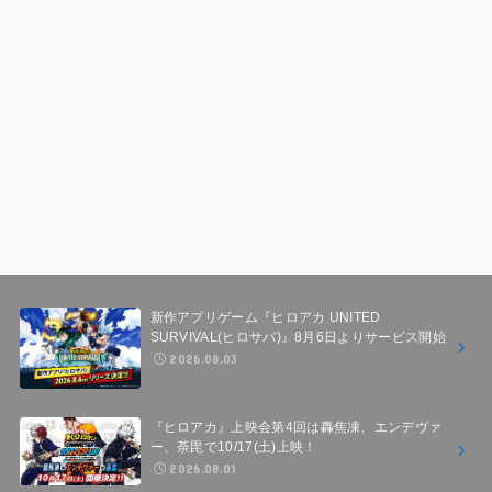
新作アプリゲーム『ヒロアカ UNITED
SURVIVAL(ヒロサバ)』8月6日よりサービス開始
2026.08.03
『ヒロアカ』上映会第4回は轟焦凍、エンデヴァ
ー、荼毘で10/17(土)上映！
2026.08.01