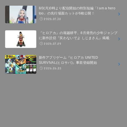
8/3(月)0時より配信開始の特別短編「I am a hero
too」の先行場面カットが6枚公開！
2026.07.30
『ヒロアカ』の堀越耕平、8月発売の少年ジャンプ
に新作読切『笑わないでよ しじまさん』掲載
2026.07.29
新作アプリゲーム『ヒロアカ UNITED
SURVIVAL(ヒロサバ)』事前登録開始
2026.06.25