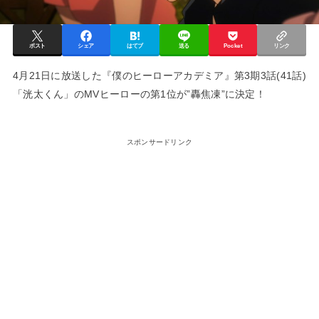
ポスト
シェア
はてブ
送る
Pocket
リンク
4月21日に放送した『僕のヒーローアカデミア』第3期3話(41話)
「洸太くん」のMVヒーローの第1位が”轟焦凍”に決定！
スポンサードリンク