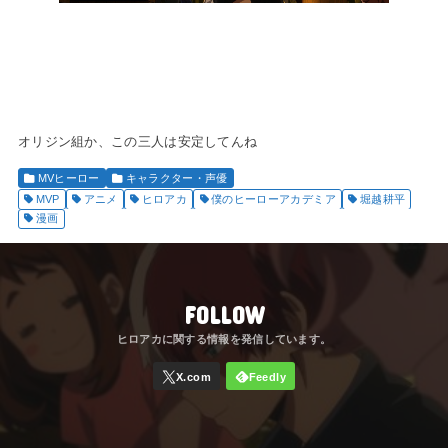
オリジン組か、この三人は安定してんね
MVヒーロー
キャラクター・声優
MVP
アニメ
ヒロアカ
僕のヒーローアカデミア
堀越耕平
漫画
FOLLOW