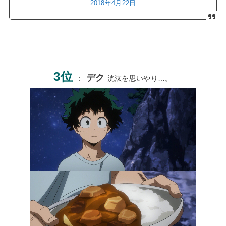
2018年4月22日
3位
デク
：
洸汰を思いやり…。