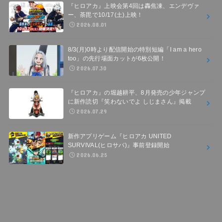
『ヒロアカ』上映会第4回は轟焦凍、エンデヴァ
ー、荼毘で10/17(土)上映！
2026.08.01
8/3(月)0時より配信開始の特別短編「I am a hero
too」の先行場面カットが6枚公開！
2026.07.30
『ヒロアカ』の堀越耕平、8月発売の少年ジャンプ
に新作読切『笑わないでよ しじまさん』掲載
2026.07.29
新作アプリゲーム『ヒロアカ UNITED
SURVIVAL(ヒロサバ)』事前登録開始
2026.06.25