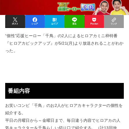
ポスト
シェア
はてブ
送る
Pocket
リンク
“個性”応援ヒーロー「千鳥」の2人によるヒロアカミニ枠特番
『ヒロアカピックアップ』が5/21(月)より放送されることがわか
った。
番組内容
お笑いコンビ「千鳥」のお2人がヒロアカキャラクターの個性を
紹介する。
平日の月曜日から～金曜日まで、毎日違う内容でヒロアカの人
気キャラクターを千鳥らしい切り口で紹介する。（計13回放