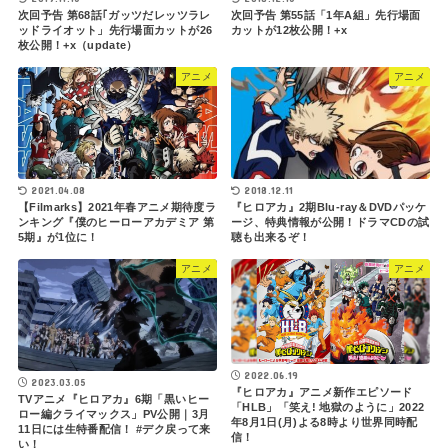
次回予告 第68話｢ガッツだレッツラレ
次回予告 第55話「1年A組」先行場面
ッドライオット」先行場面カットが26
カットが12枚公開！+x
枚公開！+x（update）
アニメ
アニメ
2018.12.11
2021.04.08
『ヒロアカ』2期Blu-ray＆DVDパッケ
【Filmarks】2021年春アニメ期待度ラ
ージ、特典情報が公開！ドラマCDの試
ンキング『僕のヒーローアカデミア 第
聴も出来るぞ！
5期』が1位に！
アニメ
アニメ
2022.06.19
2023.03.05
『ヒロアカ』アニメ新作エピソード
TVアニメ『ヒロアカ』6期「黒いヒー
「HLB」「笑え! 地獄のように」2022
ロー編クライマックス」PV公開｜3月
年8月1日(月)よる8時より世界同時配
11日には生特番配信！ #デク戻って来
信！
い！