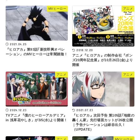
MVヒーロー
アニメ
2021.04.25
『ヒロアカ』第93話｢新技即興オペレ
2018.12.20
ーション」のMVヒーローは常闇踏陰！
アニメ『ヒロアカ』の制作会社『ボン
ズ20周年記念展』が10月26日(金)より
開催
アニメ
アニメ
2021.07.23
2024.12.23
『ヒロアカ』次回予告 第105話｢地獄の
TVアニメ『僕のヒーローアカデミア』
轟くん家」先行場面カットが26枚公開
in 浅草花やしき」が3/5(水)より開催！
｜予告ナレーションは緑谷出久！
（UPDATE）
アニメ
MVヒーロー