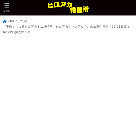
MENU
HOME
アニメ
「千鳥」によるヒロアカミニ枠特番『ヒロアカピックアップ』の放送が決定｜5月21日(月)～
6月22日(金)の13回