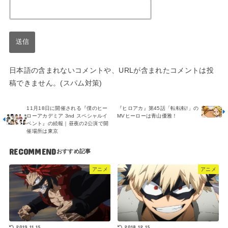
日本語の含まれないコメントや、URLが含まれたコメントは投
稿できません。(スパム対策)
11月18日に開催される『僕のヒー
『ヒロアカ』第45話「転転転!」の
ローアカデミア 3nd スペシャルイ
MVヒーローは青山優雅！
ベント』の続報｜昼夜の2公演で開
催場所は東京
RECOMMEND
アニメ
アニメ
2019.11.15
2018.12.15