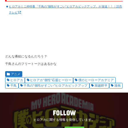
ヒロアカミニ枠特番「千鳥の”個性がすごい”ヒロアカピックアップ」が放送！！｜読売
テレビ
どんな番組になるんだろう？
千鳥さんのフリートークはあるかな
アニメ
ヒロアカ
ヒロアカ“個性”応援ヒーロー
僕のヒーローアカデミア
千鳥
千鳥の"個性がすごい"ヒロアカピックアップ
堀越耕平
漫画
FOLLOW