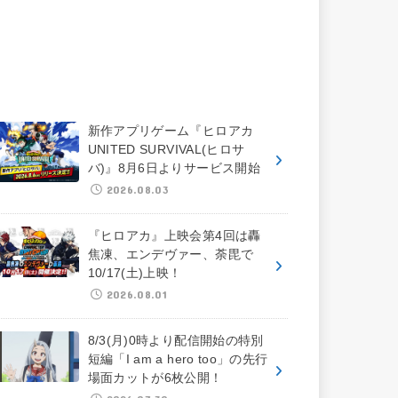
新作アプリゲーム『ヒロアカ
UNITED SURVIVAL(ヒロサ
バ)』8月6日よりサービス開始
2026.08.03
『ヒロアカ』上映会第4回は轟
焦凍、エンデヴァー、荼毘で
10/17(土)上映！
2026.08.01
8/3(月)0時より配信開始の特別
短編「I am a hero too」の先行
場面カットが6枚公開！