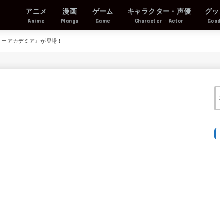
アニメ
漫画
ゲーム
キャラクター・声優
グッ
Anime
Manga
Game
Character・Actor
Goo
ーローアカデミア』が登場！