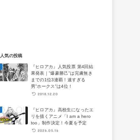
人気の投稿
『ヒロアカ』人気投票 第4回結
果発表｜”爆豪勝己”は完膚無き
までの1位3連覇！速すぎる
男”ホークス”は4位！
2018.12.20
『ヒロアカ』高校生になったエ
リを描くアニメ「I am a hero
too」制作決定！今夏を予定
2026.05.16