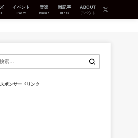
ズ
イベント
音楽
雑記事
ABOUT
ds
Event
Music
Other
アバウト
検
索:
スポンサードリンク