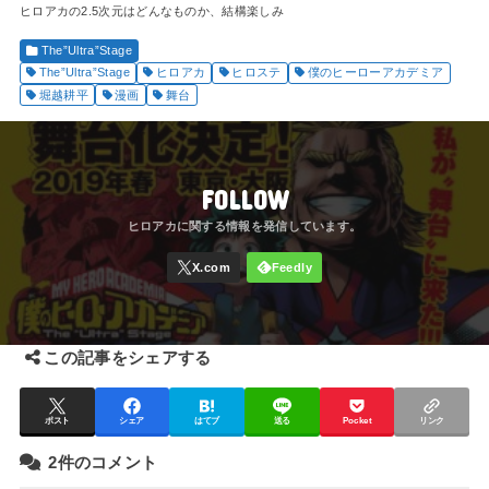
ヒロアカの2.5次元はどんなものか、結構楽しみ
The”Ultra”Stage
The”Ultra”Stage
ヒロアカ
ヒロステ
僕のヒーローアカデミア
堀越耕平
漫画
舞台
FOLLOW
この記事をシェアする
ポスト
シェア
はてブ
送る
Pocket
リンク
2件のコメント