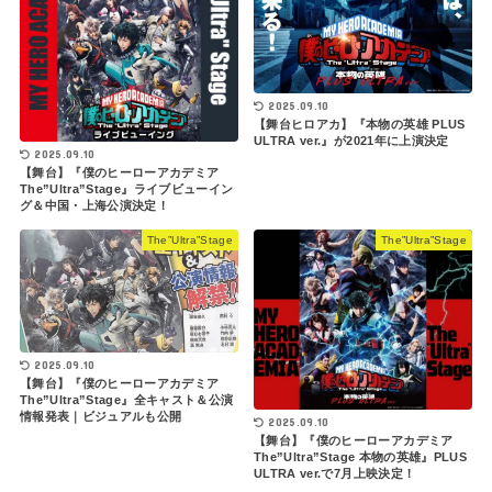
2025.09.10
【舞台ヒロアカ】『本物の英雄 PLUS
ULTRA ver.』が2021年に上演決定
2025.09.10
【舞台】『僕のヒーローアカデミア
The”Ultra”Stage』ライブビューイン
グ＆中国・上海公演決定！
The”Ultra”Stage
The”Ultra”Stage
2025.09.10
【舞台】『僕のヒーローアカデミア
The”Ultra”Stage』全キャスト＆公演
情報発表｜ビジュアルも公開
2025.09.10
【舞台】『僕のヒーローアカデミア
The”Ultra”Stage 本物の英雄』PLUS
ULTRA ver.で7月上映決定！