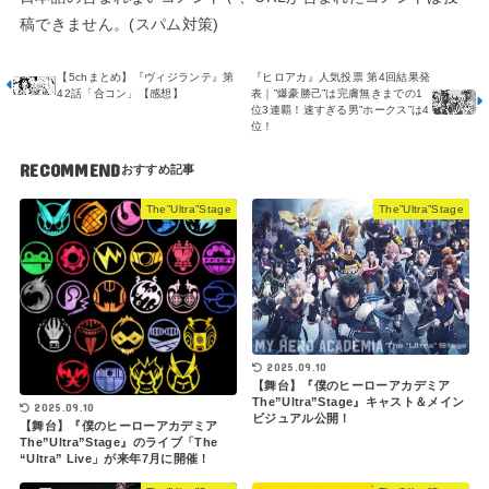
稿できません。(スパム対策)
【5chまとめ】『ヴィジランテ』第
『ヒロアカ』人気投票 第4回結果発
42話「合コン」【感想】
表｜”爆豪勝己”は完膚無きまでの1
位3連覇！速すぎる男”ホークス”は4
位！
RECOMMEND
The”Ultra”Stage
The”Ultra”Stage
2025.09.10
【舞台】『僕のヒーローアカデミア
The”Ultra”Stage』キャスト＆メイン
2025.09.10
ビジュアル公開！
【舞台】『僕のヒーローアカデミア
The”Ultra”Stage』のライブ「The
“Ultra” Live」が来年7月に開催！