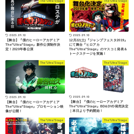
The”Ultra”Stage
The”Ultra”Stage
2025.09.10
2025.09.10
【舞台】『僕のヒーローアカデミア
12月22(土)『ジャンプフェスタ2019』
The”Ultra”Stage』新作公演制作決
にて舞台『ヒロアカ
定！2020年春公演
The”Ultra”Stage』のマスコミ発表＆
トークステージを実施！
The”Ultra”Stage
The”Ultra”Stage
2025.09.10
2025.09.10
【舞台】『僕のヒーローアカデミア
【舞台】『僕のヒーローアカデミア
The”Ultra”Stage』BD&DVD発売決定
The”Ultra”Stage』プロモーション映
｜本日より予約開始！
像が公開！
The”Ultra”Stage
The”Ultra”Stage