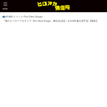
MENU
HOME
イベント
The”Ultra”Stage
『僕のヒーローアカデミア The”Ultra”Stage』舞台化決定｜2019年春公演予定【更新】