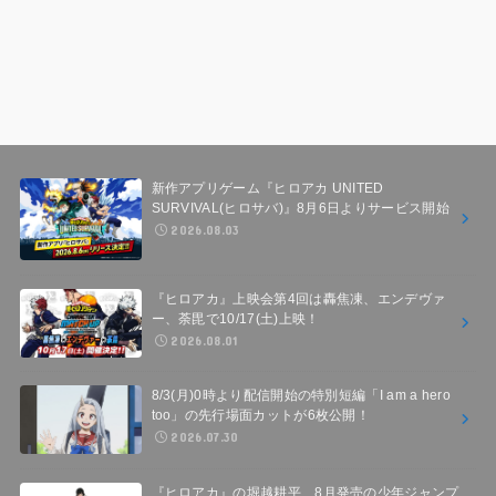
新作アプリゲーム『ヒロアカ UNITED
SURVIVAL(ヒロサバ)』8月6日よりサービス開始
2026.08.03
『ヒロアカ』上映会第4回は轟焦凍、エンデヴァ
ー、荼毘で10/17(土)上映！
2026.08.01
8/3(月)0時より配信開始の特別短編「I am a hero
too」の先行場面カットが6枚公開！
2026.07.30
『ヒロアカ』の堀越耕平、8月発売の少年ジャンプ