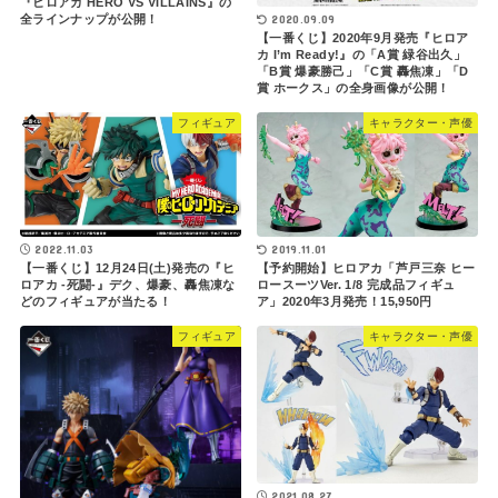
『ヒロアカ HERO VS VILLAINS』の
全ラインナップが公開！
2020.09.09
【一番くじ】2020年9月発売『ヒロア
カ I’m Ready!』の「A賞 緑谷出久」
「B賞 爆豪勝己」「C賞 轟焦凍」「D
賞 ホークス」の全身画像が公開！
フィギュア
キャラクター・声優
2022.11.03
2019.11.01
【一番くじ】12月24日(土)発売の『ヒ
【予約開始】ヒロアカ「芦戸三奈 ヒー
ロアカ -死闘-』デク、爆豪、轟焦凍な
ロースーツVer. 1/8 完成品フィギュ
どのフィギュアが当たる！
ア」2020年3月発売！15,950円
フィギュア
キャラクター・声優
2021.08.27