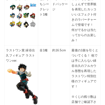
ちシー
ドパッケー
しょんずで世界観
クレッ
ジ
を表現したカッコ
ト1種
いいエフェクト付
きのラバーチャー
ムで登場です！
何がでるかは当た
ってからのお楽し
み！
ラストワン賞 緑谷出
全1種
約16.5cm
最後の1個を引くと
久フィギュア ラスト
ついてくる！ 他で
ワンver.
は手に入らない緑
谷出久のフルカウ
ル形態を再現した
ラストワン特別仕
様のフィギュアで
す！
※くじの残り数は
店舗でご確認下さ