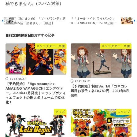
稿できません。(スパム対策)
【5chまとめ】『ヴィジランテ』第
『「オールマイト:ライジング」
45話「黒岩さん」【感想】
THE ANIMATION』TVCM公開！
RECOMMEND
キャラクター・声優
キャラクター・声優
2022.06.17
2021.04.01
【予約開始】「figurecomplex
【予約開始】制服Ver. 1/8「コネコレ
AMAZING YAMAGUCHI エンデヴァ
麗日お茶子」各10,780円｜2021年8月
ー」2022年11月発売｜マッシブボディ
発売
＋エフェクトの最大ボリュームで立体
化！
グッズ
ジャンプ