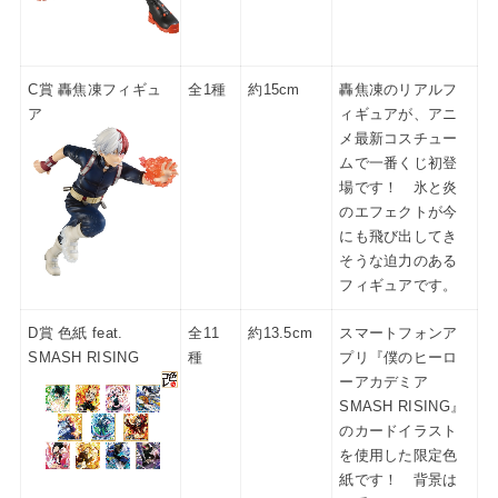
C賞 轟焦凍フィギュ
全1種
約15cm
轟焦凍のリアルフ
ア
ィギュアが、アニ
メ最新コスチュー
ムで一番くじ初登
場です！ 氷と炎
のエフェクトが今
にも飛び出してき
そうな迫力のある
フィギュアです。
D賞 色紙 feat.
全11
約13.5cm
スマートフォンア
SMASH RISING
種
プリ『僕のヒーロ
ーアカデミア
SMASH RISING』
のカードイラスト
を使用した限定色
紙です！ 背景は