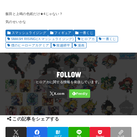
飯田と上鳴の色紙だけ★4じゃない？
気のせいかな
スマッシュライジング
フィギュア
一番くじ
SMASH RISING(スマッシュライジング)
ヒロアカ
一番くじ
僕のヒーローアカデミア
堀越耕平
漫画
FOLLOW
この記事をシェアする
ポスト
シェア
はてブ
送る
Pocket
リンク