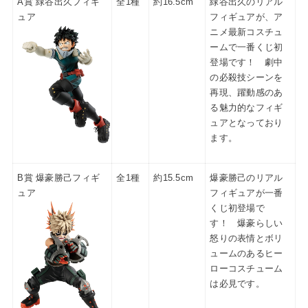
A賞 緑谷出久フィギ
全1種
約16.5cm
緑谷出久のリアル
ュア
フィギュアが、ア
ニメ最新コスチュ
ームで一番くじ初
登場です！ 劇中
の必殺技シーンを
再現、躍動感のあ
る魅力的なフィギ
ュアとなっており
ます。
B賞 爆豪勝己フィギ
全1種
約15.5cm
爆豪勝己のリアル
ュア
フィギュアが一番
くじ初登場で
す！ 爆豪らしい
怒りの表情とボリ
ュームのあるヒー
ローコスチューム
は必見です。