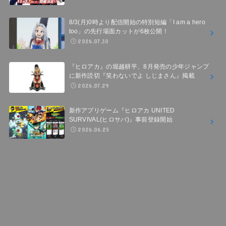
8/3(月)0時より配信開始の特別短編「I am a hero
too」の先行場面カットが6枚公開！
2026.07.30
『ヒロアカ』の堀越耕平、8月発売の少年ジャンプ
に新作読切『笑わないでよ しじまさん』掲載
2026.07.29
新作アプリゲーム『ヒロアカ UNITED
SURVIVAL(ヒロサバ)』事前登録開始
2026.06.25