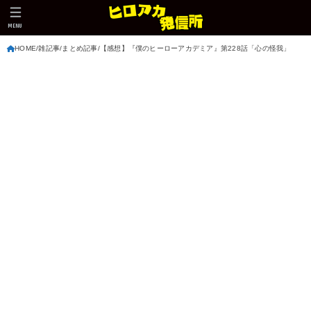
MENU
HOME
雑記事
まとめ記事
【感想】『僕のヒーローアカデミア』第228話「心の怪我」