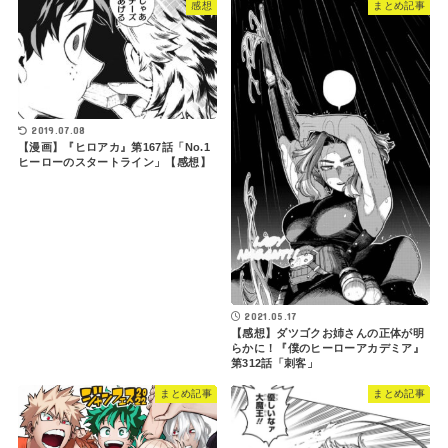
感想
まとめ記事
2019.07.08
【漫画】『ヒロアカ』第167話「No.1
ヒーローのスタートライン」【感想】
2021.05.17
【感想】ダツゴクお姉さんの正体が明
らかに！『僕のヒーローアカデミア』
第312話「刺客」
まとめ記事
まとめ記事