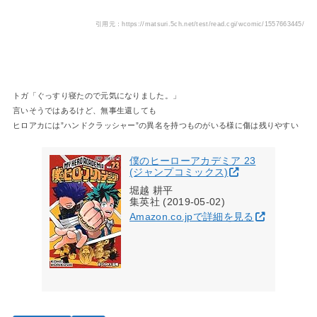
引用元：https://matsuri.5ch.net/test/read.cgi/wcomic/1557663445/
トガ「ぐっすり寝たので元気になりました。」
言いそうではあるけど、無事生還しても
ヒロアカには”ハンドクラッシャー”の異名を持つものがいる様に傷は残りやすい
僕のヒーローアカデミア 23
(ジャンプコミックス)
堀越 耕平
集英社 (2019-05-02)
Amazon.co.jpで詳細を見る