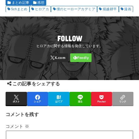
まとめ記事
感想
5chまとめ
ヒロアカ
僕のヒーローアカデミア
堀越耕平
漫画
FOLLOW
この記事をシェアする
ポスト
シェア
はてブ
送る
Pocket
リンク
コメントを残す
コメント
※