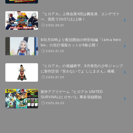
『ヒロアカ』上映会第4回は轟焦凍、エンデヴァ
ー、荼毘で10/17(土)上映！
2026.08.01
8/3(月)0時より配信開始の特別短編「I am a hero
too」の先行場面カットが6枚公開！
2026.07.30
『ヒロアカ』の堀越耕平、8月発売の少年ジャンプ
に新作読切『笑わないでよ しじまさん』掲載
2026.07.29
新作アプリゲーム『ヒロアカ UNITED
SURVIVAL(ヒロサバ)』事前登録開始
2026.06.25