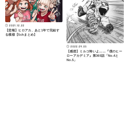
2021.12.22
【悲報】ヒロアカ、あと1年で完結す
る模様【5chまとめ】
2022.09.05
【感想】ミルコ怖いよ……『僕のヒー
ローアカデミア』第365話「No.4と
No.5」