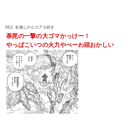
552:
名無しのヒロアカ好き
荼毘の一撃の大ゴマかっけー！
やっぱこいつの火力やべーわ頭おかしい