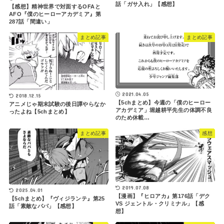
話「ガサ入れ」【感想】
【感想】精神世界で対面するOFAと
AFO『僕のヒーローアカデミア』第
287話「間違い」
まとめ記事
まとめ記事
2021.04.05
2018.12.15
【5chまとめ】今週の「僕のヒーロー
アニメじゃ期末試験の後日譚やらなか
アカデミア」堀越耕平先生の体調不良
ったよね【5chまとめ】
のため休載…
まとめ記事
感想
2019.07.08
2025.04.01
【漫画】『ヒロアカ』第176話「デク
【5chまとめ】『ヴィジランテ』第25
VS ジェントル・クリミナル」【感
話「素敵なパパ」【感想】
想】