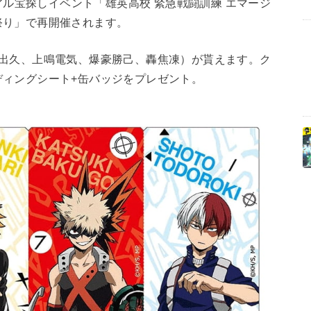
リアル宝探しイベント「雄英高校 緊急戦闘訓練 エマージ
祭り」で再開催されます。
谷出久、上鳴電気、爆豪勝己、轟焦凍）が貰えます。ク
ディングシート+缶バッジをプレゼント。