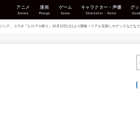
アニメ
漫画
ゲーム
キャラクター・声優
グッ
Anime
Manga
Game
Character・Actor
Goo
ジング」コラボ『ヒロアカ祭り』10月12日(土)より開催！リアル宝探しやグッズなどな