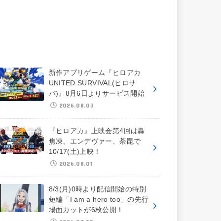
新作アプリゲーム『ヒロアカ
UNITED SURVIVAL(ヒロサ
バ)』8月6日よりサービス開始
2026.08.03
『ヒロアカ』上映会第4回は轟
焦凍、エンデヴァー、荼毘で
10/17(土)上映！
2026.08.01
8/3(月)0時より配信開始の特別
短編「I am a hero too」の先行
場面カットが6枚公開！