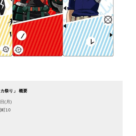
アカ祭り」 概要
日(月)
岡町10