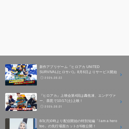
新作アプリゲーム『ヒロアカ UNITED
SURVIVAL(ヒロサバ)』8月6日よりサービス開始
2026.08.03
『ヒロアカ』上映会第4回は轟焦凍、エンデヴァ
ー、荼毘で10/17(土)上映！
2026.08.01
8/3(月)0時より配信開始の特別短編「I am a hero
too」の先行場面カットが6枚公開！