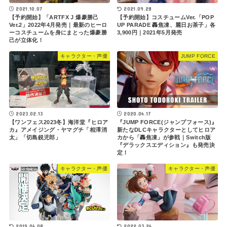
2021.10.07
2021.09.28
【予約開始】「ARTFX J 爆豪勝己
【予約開始】コスチュームVer.「POP
Ver.2」2022年4月発売｜最新のヒーロ
UP PARADE 轟焦凍、麗日お茶子」各
ーコスチュームを身にまとった爆豪勝
3,900円｜2021年5月発売
己が立体化！
キャラクター・声優
JUMP FORCE
2023.02.13
2020.04.17
【ワンフェス2023冬】海洋堂『ヒロア
『JUMP FORCE(ジャンプフォース)』
カ』アメイジング・ヤマグチ「相澤消
新たなDLCキャラクターとしてヒロア
太」「切島鋭児郎」
カから「轟焦凍」が参戦｜Switch版
『デラックスエディション』も発売決
定！
キャラクター・声優
キャラクター・声優
2019.06.08
2022.03.26