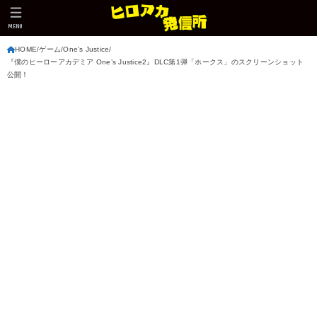
MENU
HOME
ゲーム
One’s Justice
『僕のヒーローアカデミア One’s Justice2』DLC第1弾「ホークス」のスクリーンショット
公開！