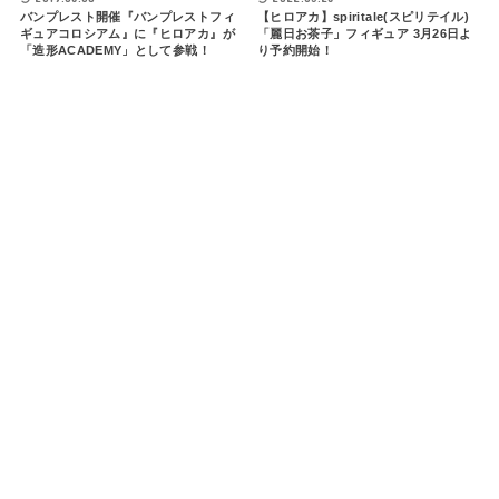
バンプレスト開催『バンプレストフィ
【ヒロアカ】spiritale(スピリテイル)
ギュアコロシアム』に『ヒロアカ』が
「麗日お茶子」フィギュア 3月26日よ
「造形ACADEMY」として参戦！
り予約開始！