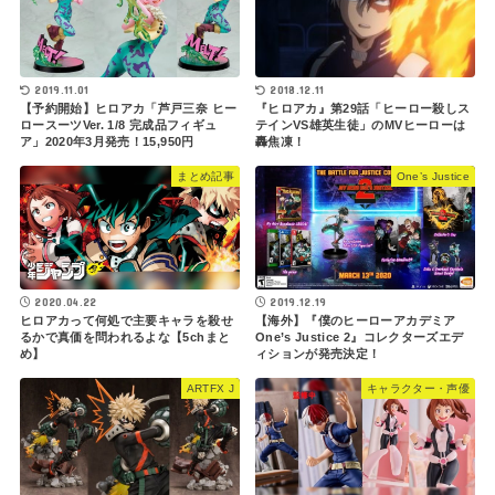
2019.11.01
2018.12.11
【予約開始】ヒロアカ「芦戸三奈 ヒー
『ヒロアカ』第29話「ヒーロー殺しス
ロースーツVer. 1/8 完成品フィギュ
テインVS雄英生徒」のMVヒーローは
ア」2020年3月発売！15,950円
轟焦凍！
まとめ記事
One’s Justice
2020.04.22
2019.12.19
ヒロアカって何処で主要キャラを殺せ
【海外】『僕のヒーローアカデミア
るかで真価を問われるよな【5chまと
One’s Justice 2』コレクターズエデ
め】
ィションが発売決定！
ARTFX J
キャラクター・声優