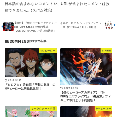
日本語の含まれないコメントや、URLが含まれたコメントは投
稿できません。(スパム対策)
【舞台】『僕のヒーローアカデミア
今週のヒロアカ ヘッドラインニュ
The”Ultra”Stage 本物の英雄』
ース（2020年4月4日～10日）
PLUS ULTRA ver.で7月上映決定！
RECOMMEND
MVヒーロー
S-FIRE
2018.12.15
『ヒロアカ』第48話「平和の象徴」の
2023.02.13
MVヒーローは切島鋭児郎！
【僕のヒーローアカデミア】『S-
FIRE(エスファイア)』「轟焦凍」フィ
ギュア本日より予約開始！
キャラクター・声優
MVヒーロー