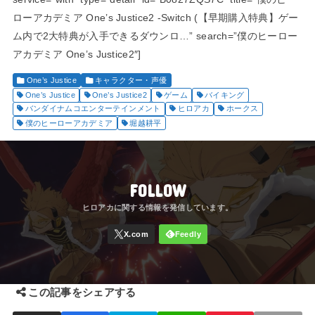
ローアカデミア One’s Justice2 -Switch (【早期購入特典】ゲー
ム内で2大特典が入手できるダウンロ…” search=”僕のヒーロー
アカデミア One’s Justice2″]
One’s Justice
キャラクター・声優
One’s Justice
One’s Justice2
ゲーム
バイキング
バンダイナムコエンターテインメント
ヒロアカ
ホークス
僕のヒーローアカデミア
堀越耕平
FOLLOW
この記事をシェアする