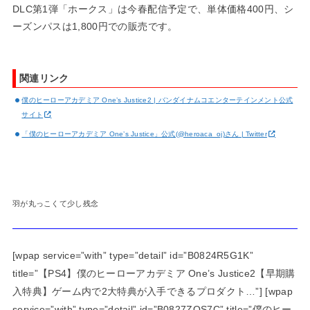
DLC第1弾「ホークス」は今春配信予定で、単体価格400円、シ
ーズンパスは1,800円での販売です。
関連リンク
僕のヒーローアカデミア One’s Justice2 | バンダイナムコエンターテインメント公式
サイト
「僕のヒーローアカデミア One’s Justice」公式(@heroaca_oj)さん | Twitter
羽が丸っこくて少し残念
[wpap service=”with” type=”detail” id=”B0824R5G1K”
title=”【PS4】僕のヒーローアカデミア One’s Justice2【早期購
入特典】ゲーム内で2大特典が入手できるプロダクト…”] [wpap
service=”with” type=”detail” id=”B0827ZQS7C” title=”僕のヒー