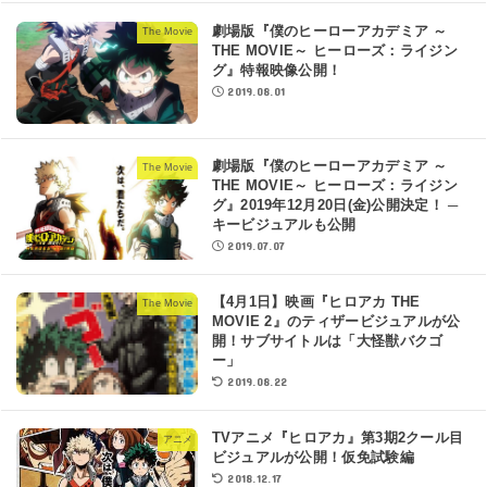
劇場版『僕のヒーローアカデミア ～
The Movie
THE MOVIE～ ヒーローズ：ライジン
グ』特報映像公開！
2019.08.01
劇場版『僕のヒーローアカデミア ～
The Movie
THE MOVIE～ ヒーローズ：ライジン
グ』2019年12月20日(金)公開決定！ ─
キービジュアルも公開
2019.07.07
【4月1日】映画『ヒロアカ THE
The Movie
MOVIE 2』のティザービジュアルが公
開！サブサイトルは「大怪獣バクゴ
ー」
2019.08.22
TVアニメ『ヒロアカ』第3期2クール目
アニメ
ビジュアルが公開！仮免試験編
2018.12.17