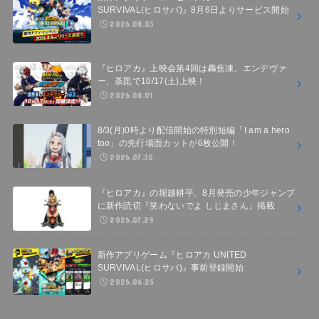
SURVIVAL(ヒロサバ)』8月6日よりサービス開始
2026.08.03
『ヒロアカ』上映会第4回は轟焦凍、エンデヴァ
ー、荼毘で10/17(土)上映！
2026.08.01
8/3(月)0時より配信開始の特別短編「I am a hero
too」の先行場面カットが6枚公開！
2026.07.30
『ヒロアカ』の堀越耕平、8月発売の少年ジャンプ
に新作読切『笑わないでよ しじまさん』掲載
2026.07.29
新作アプリゲーム『ヒロアカ UNITED
SURVIVAL(ヒロサバ)』事前登録開始
2026.06.25