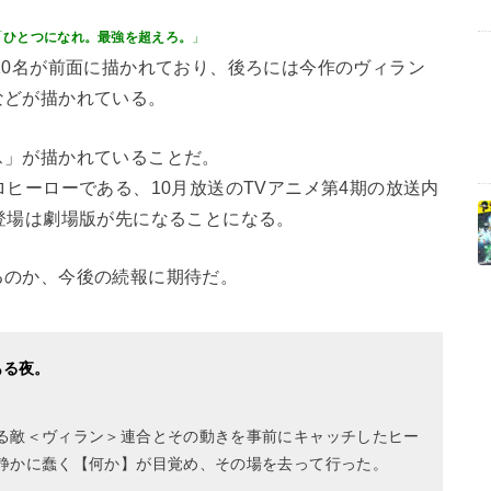
「
ひとつになれ。最強を超えろ。
」
20名が前面に描かれており、後ろには今作のヴィラン
などが描かれている。
ス」が描かれていることだ。
ヒーローである、10月放送のTVアニメ第4期の放送内
登場は劇場版が先になることになる。
るのか、今後の続報に期待だ。
ある夜。
る敵＜ヴィラン＞連合とその動きを事前にキャッチしたヒー
静かに蠢く【何か】が目覚め、その場を去って行った。