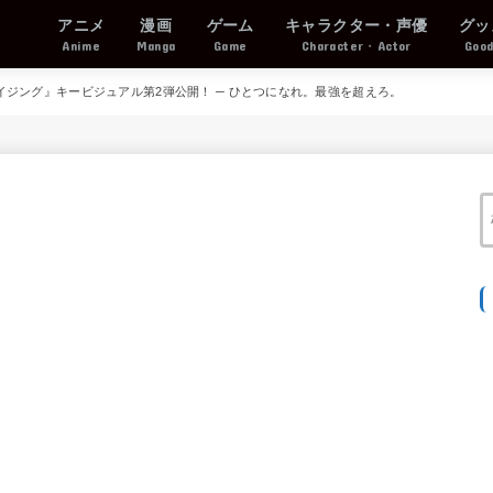
アニメ
漫画
ゲーム
キャラクター・声優
グッ
Anime
Manga
Game
Character・Actor
Goo
：ライジング』キービジュアル第2弾公開！ ─ ひとつになれ。最強を超えろ。