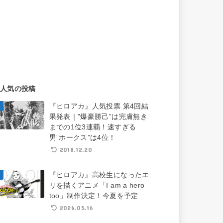
人気の投稿
『ヒロアカ』人気投票 第4回結
果発表｜”爆豪勝己”は完膚無き
までの1位3連覇！速すぎる
男”ホークス”は4位！
2018.12.20
『ヒロアカ』高校生になったエ
リを描くアニメ「I am a hero
too」制作決定！今夏を予定
2026.05.16