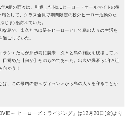
年A組の面々は、引退したNo.1ヒーロー・オールマイトの後
の一環として、クラス全員で期間限定の校外ヒーロー活動のた
ぶじま)を訪れていた。
和な島で、出久たちは駐在ヒーローとして島の人々の生活を
を過ごしていた。
ィラン＞たちが那歩島に襲来、次々と島の施設を破壊してい
、目覚めた【何か】そのものであった。出久や爆豪ら1年A組
ち向かう！
たちは、この最凶の敵＜ヴィラン＞から島の人々を守ることが
VIE～ ヒーローズ：ライジング』は12月20日(金)より