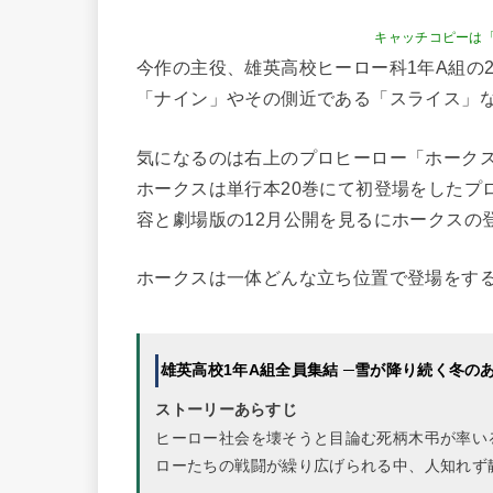
キャッチコピーは
今作の主役、雄英高校ヒーロー科1年A組の
「ナイン」やその側近である「スライス」
気になるのは右上のプロヒーロー「ホーク
ホークスは単行本20巻にて初登場をしたプロ
容と劇場版の12月公開を見るにホークスの
ホークスは一体どんな立ち位置で登場をす
雄英高校1年A組全員集結 ─雪が降り続く冬の
ストーリーあらすじ
ヒーロー社会を壊そうと目論む死柄木弔が率い
ローたちの戦闘が繰り広げられる中、人知れず