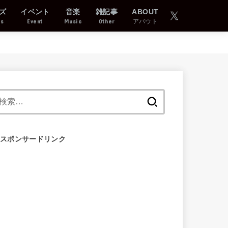
ズ
イベント
音楽
雑記事
ABOUT
ds
Event
Music
Other
アバウト
検
索:
スポンサードリンク