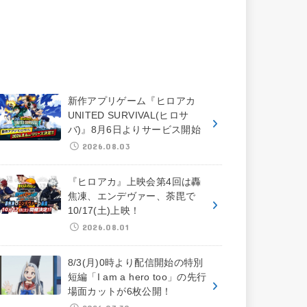
新作アプリゲーム『ヒロアカ
UNITED SURVIVAL(ヒロサ
バ)』8月6日よりサービス開始
2026.08.03
『ヒロアカ』上映会第4回は轟
焦凍、エンデヴァー、荼毘で
10/17(土)上映！
2026.08.01
8/3(月)0時より配信開始の特別
短編「I am a hero too」の先行
場面カットが6枚公開！