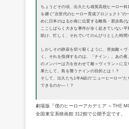
ちょうどその頃、出久たち雄英高校ヒーロー科1
を継ぐ“次世代のヒーロー育成プロジェクト”
めに日本のはるか南に位置する離島・那歩島(な
ここしばらく大きな事件が全く起きていない平
助け、忙しく、それでいてのんびりとした時間
しかしその静寂を切り裂くように、突如敵＜ヴ
く。それを指揮するのは、「ナイン」。あの夜
のメンバーは力を合わせて敵＜ヴィラン＞に立
果たして、島を襲うナインの目的とは！？
そして、出久たち1年A組の“ニューヒーロー”
できるのか―！？
劇場版『僕のヒーローアカデミア ～THE MO
全国東宝系映画館 312館で公開予定です。