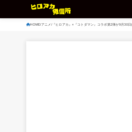
HOME
アニメ
『ヒロアカ』×『コトダマン』コラボ第2弾が9月30