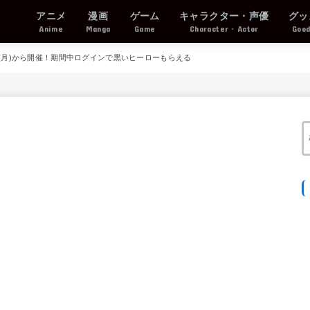
アニメ
漫画
ゲーム
キャラクター・声優
グッ
Anime
Manga
Game
Character・Actor
Goo
日(月)から開催！期間中ログインで黒いヒーローもらえる