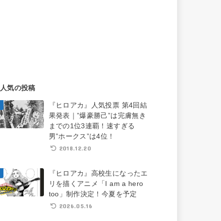
人気の投稿
『ヒロアカ』人気投票 第4回結
果発表｜”爆豪勝己”は完膚無き
までの1位3連覇！速すぎる
男”ホークス”は4位！
2018.12.20
『ヒロアカ』高校生になったエ
リを描くアニメ「I am a hero
too」制作決定！今夏を予定
2026.05.16