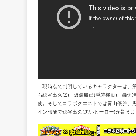
現時点で判明しているキャラクターは、第
ら緑谷出久(Z)、爆豪勝己(重装機動)、轟
使。そしてコラボクエストでは青山優雅、黒
イン報酬で緑谷出久(黒いヒーロー)が貰え