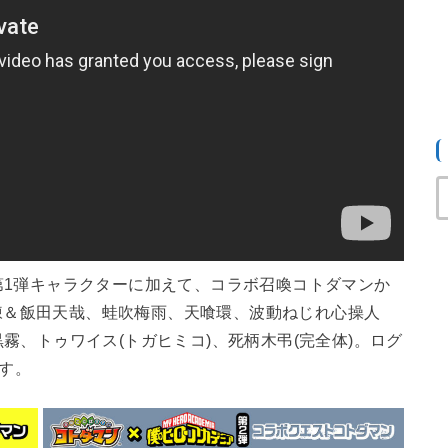
1弾キャラクターに加えて、コラボ召喚コトダマンか
焦凍＆飯田天哉、蛙吹梅雨、天喰環、波動ねじれ心操人
霧、トゥワイス(トガヒミコ)、死柄木弔(完全体)。ログ
ます。