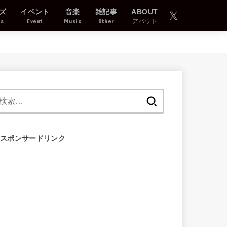
ズ
イベント
音楽
雑記事
ABOUT
ds
Event
Music
Other
アバウト
検
索:
スポンサードリンク