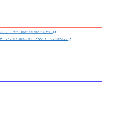
ーン | 【公式】共闘ことばRPG コトダマン
ミア』コラボ第２弾情報公開！「GODステーション第84回」