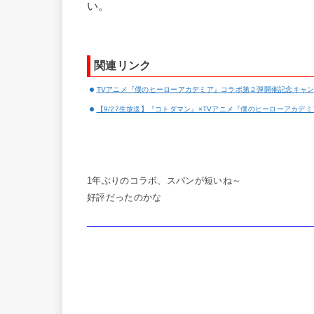
い。
関連リンク
TVアニメ『僕のヒーローアカデミア』コラボ第２弾開催記念キャンペ
【9/27生放送】『コトダマン』×TVアニメ『僕のヒーローアカデ
1年ぶりのコラボ、スパンが短いね～
好評だったのかな