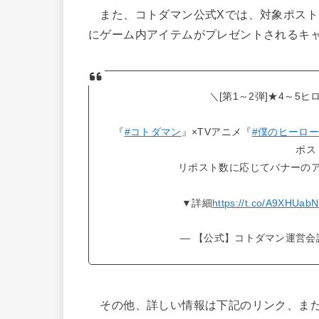
また、コトダマン公式Xでは、対象ポスト
にゲーム内アイテムがプレゼントされるキ
＼[第1～2弾]★4～5
『
#コトダマン
』×TVアニメ『
#僕のヒーロ
ポス
リポスト数に応じてバナーの
▼詳細
https://t.co/A9XHUab
— 【公式】コトダマン運営会議 (@
その他、詳しい情報は下記のリンク、または