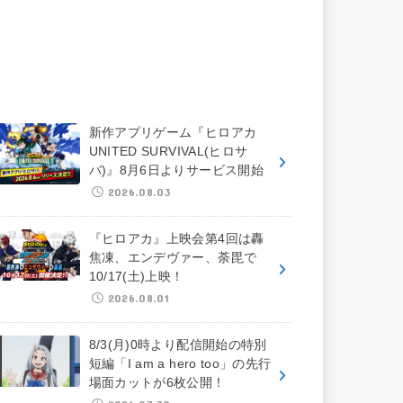
新作アプリゲーム『ヒロアカ
UNITED SURVIVAL(ヒロサ
バ)』8月6日よりサービス開始
2026.08.03
『ヒロアカ』上映会第4回は轟
焦凍、エンデヴァー、荼毘で
10/17(土)上映！
2026.08.01
8/3(月)0時より配信開始の特別
短編「I am a hero too」の先行
場面カットが6枚公開！