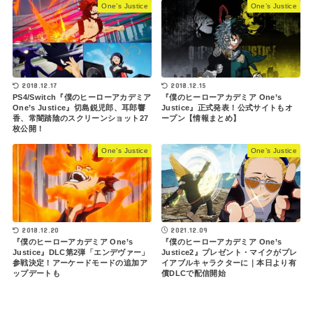
One’s Justice
One’s Justice
2018.12.17
2018.12.15
PS4/Switch『僕のヒーローアカデミア
『僕のヒーローアカデミア One’s
One’s Justice』切島鋭児郎、耳郎響
Justice』正式発表！公式サイトもオ
香、常闇踏陰のスクリーンショット27
ープン【情報まとめ】
枚公開！
One’s Justice
One’s Justice
2018.12.20
2021.12.09
『僕のヒーローアカデミア One’s
『僕のヒーローアカデミア One’s
Justice』DLC第2弾「エンデヴァー」
Justice2』プレゼント・マイクがプレ
参戦決定！アーケードモードの追加ア
イアブルキャラクターに｜本日より有
ップデートも
償DLCで配信開始