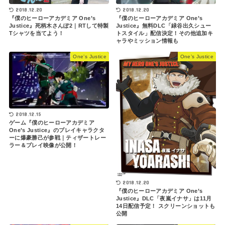
2018.12.20
2018.12.20
『僕のヒーローアカデミア One’s
『僕のヒーローアカデミア One’s
Justice』死柄木さんぽ2｜RTして特製
Justice』無料DLC「緑谷出久シュー
Tシャツを当てよう！
トスタイル」配信決定！その他追加キ
ャラやミッション情報も
One’s Justice
One’s Justice
2018.12.15
ゲーム『僕のヒーローアカデミア
One’s Justice』のプレイキャラクタ
ーに爆豪勝己が参戦｜ティザートレー
ラー＆プレイ映像が公開！
2018.12.20
『僕のヒーローアカデミア One’s
Justice』DLC「夜嵐イナサ」は11月
14日配信予定！ スクリーンショットも
公開