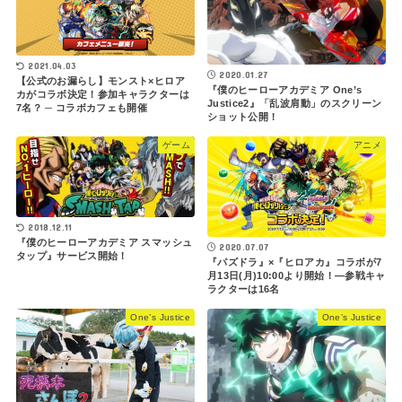
2021.04.03
2020.01.27
【公式のお漏らし】モンスト×ヒロア
『僕のヒーローアカデミア One’s
カがコラボ決定！参加キャラクターは
Justice2』「乱波肩動」のスクリーン
7名？ ─ コラボカフェも開催
ショット公開！
ゲーム
アニメ
2018.12.11
『僕のヒーローアカデミア スマッシュ
2020.07.07
タップ』サービス開始！
『パズドラ』×『ヒロアカ』コラボが7
月13日(月)10:00より開始！―参戦キャ
ラクターは16名
One’s Justice
One’s Justice