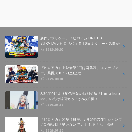
新作アプリゲーム『ヒロアカ UNITED
SURVIVAL(ヒロサバ)』8月6日よりサービス開始
2026.08.03
『ヒロアカ』上映会第4回は轟焦凍、エンデヴァ
ー、荼毘で10/17(土)上映！
2026.08.01
8/3(月)0時より配信開始の特別短編「I am a hero
too」の先行場面カットが6枚公開！
2026.07.30
『ヒロアカ』の堀越耕平、8月発売の少年ジャンプ
に新作読切『笑わないでよ しじまさん』掲載
2026.07.29