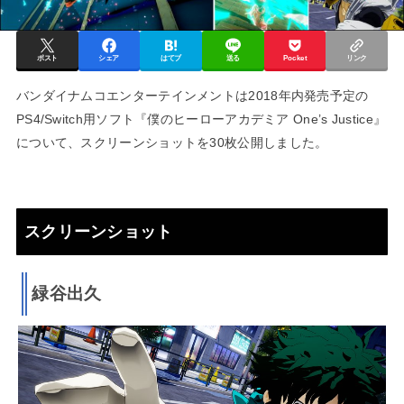
ポスト
シェア
はてブ
送る
Pocket
リンク
バンダイナムコエンターテインメントは2018年内発売予定の
PS4/Switch用ソフト『僕のヒーローアカデミア One’s Justice』
について、スクリーンショットを30枚公開しました。
スクリーンショット
緑谷出久