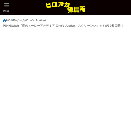
MENU
HOME
ゲーム
One’s Justice
PS4/Switch『僕のヒーローアカデミア One’s Justice』スクリーンショットが30枚公開！