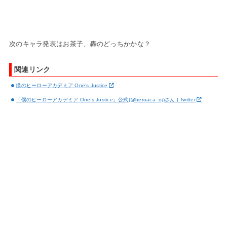
次のキャラ発表はお茶子、轟のどっちかかな？
関連リンク
僕のヒーローアカデミア One’s Justice
「僕のヒーローアカデミア One’s Justice」公式(@heroaca_oj)さん | Twitter