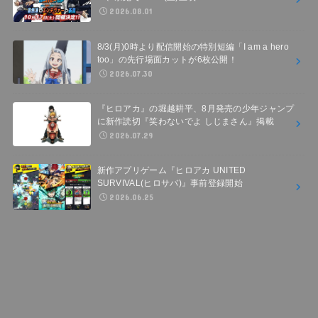
2026.08.01
8/3(月)0時より配信開始の特別短編「I am a hero
too」の先行場面カットが6枚公開！
2026.07.30
『ヒロアカ』の堀越耕平、8月発売の少年ジャンプ
に新作読切『笑わないでよ しじまさん』掲載
2026.07.29
新作アプリゲーム『ヒロアカ UNITED
SURVIVAL(ヒロサバ)』事前登録開始
2026.06.25