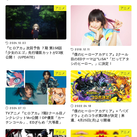
アニメ
アニメ
2024.10.03
『ヒロアカ』次回予告 ７期 第158話
2018.12.11
｢少女のエゴ」先行場面カットが23枚
『僕のヒーローアカデミア』2クール
公開！（UPDATE）
目のEDテーマは”LiSA”「だってアタ
シのヒーロー。」に決定！
アニメ
アニメ
2022.04.18
2024.07.13
『僕のヒーローアカデミア』×『パズ
TVアニメ『ヒロアカ』7期2クール目ノ
ドラ』とのコラボ第2弾が決定｜来
ンクレジットVer公開！OP優里「カー
週、4月25日(月)より開催
テンコール」、EDざらめ「六等星」
アニメ
アニメ