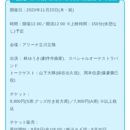
開催日：2023年11月23日(木・祝)
時間：開場11:00／開演12:00 ※上映時間：150分(休憩な
し)予定
会場：アリーナ立川立飛
出演： 林ゆうき(劇伴作曲家)、スペシャルオーケストラバ
ンド
トークゲスト：山下大輝(緑谷出久役)、岡本信彦(爆豪勝己
役)
チケット：
9,800円(S席:グッズ付き前方席)／7,800円(A席) ※以上税
込
チケット販売：
受付開始：9月8日(金)18:00／申込み〆切：9月20日