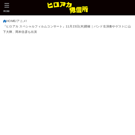
MENU
HOME
アニメ
『ヒロアカ スペシャルフィルムコンサート』11月23日(木)開催｜バンド生演奏やゲストに山
下大輝、岡本信彦も出演