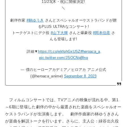
11/23(木・祝)に開催決定!
＼
劇伴作家
#林ゆうき
さんとスペシャルオーケストラバンドが贈
るPLUS ULTRAなコンサート!
トークゲストにデク役
#山下大輝
さんと爆豪役
#岡本信彦
さ
んも登場します!
詳細▼
https://t.co/ekfqhGxUSZ
#heroaca_a
pic.twitter.com/JSOCNq8fnq
— 僕のヒーローアカデミア／ヒロアカ アニメ公式
(@heroaca_anime)
September 8, 2023
フィルムコンサートでは、TVアニメの映像が流れる中、第1
～6期に登場した劇伴の中から厳選された楽曲をスペシャルオー
ケストラバンドが生演奏します。 劇伴作曲家の林ゆうきさん
が楽曲を解説トークを行います。さらに、主人公：緑谷出久役