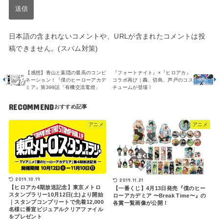
日本語の含まれないコメントや、URLが含まれたコメントは投
稿できません。(スパム対策)
【感想】青山と葉隠の最高のコンビ
『フォートナイト』×『ヒロアカ』
ネーション！『僕のヒーローアカデ
コラボ再び｜轟、切島、芦戸のコス
ミア』第399話「有機交流電燈」
チュームが登場！
RECOMMEND
アニメ
アニメ
2019.10.19
2019.11.21
【ヒロアカ4期放送記念】東京メトロ
【一番くじ】4月13日発売『僕のヒー
スタンプラリー10月12日(土)より開始
ローアカデミア 〜Break Time〜』の
｜スタンプコンプリートで先着12,000
各賞一覧画像が公開！
名様に番宣ビジュアルクリアファイル
をプレゼント