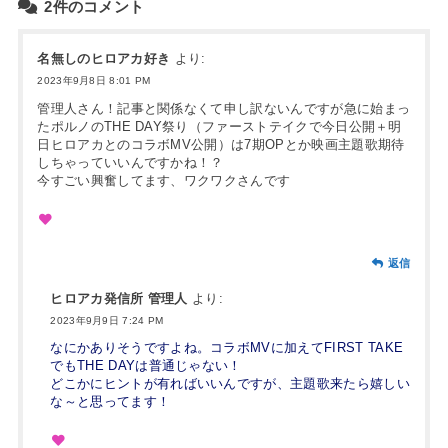
2件のコメント
名無しのヒロアカ好き
より:
2023年9月8日 8:01 PM
管理人さん！記事と関係なくて申し訳ないんですが急に始まっ
たポルノのTHE DAY祭り（ファーストテイクで今日公開＋明
日ヒロアカとのコラボMV公開）は7期OPとか映画主題歌期待
しちゃっていいんですかね！？
今すごい興奮してます、ワクワクさんです
返信
ヒロアカ発信所 管理人
より:
2023年9月9日 7:24 PM
なにかありそうですよね。コラボMVに加えてFIRST TAKE
でもTHE DAYは普通じゃない！
どこかにヒントが有ればいいんですが、主題歌来たら嬉しい
な～と思ってます！