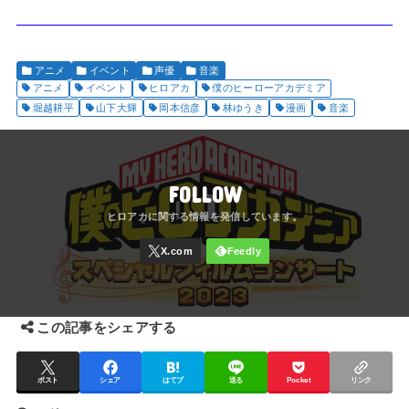
アニメ
イベント
声優
音楽
アニメ
イベント
ヒロアカ
僕のヒーローアカデミア
堀越耕平
山下大輝
岡本信彦
林ゆうき
漫画
音楽
FOLLOW
この記事をシェアする
ポスト
シェア
はてブ
送る
Pocket
リンク