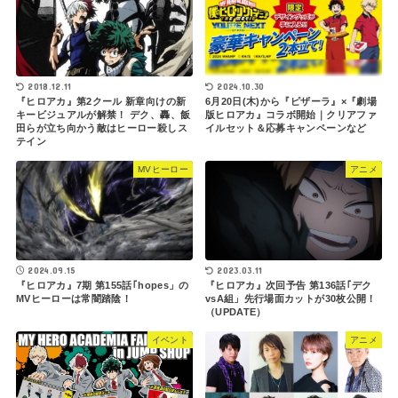
2024.10.30
2018.12.11
6月20日(木)から『ピザーラ』×『劇場
『ヒロアカ』第2クール 新章向けの新
版ヒロアカ』コラボ開始｜クリアファ
キービジュアルが解禁！ デク、轟、飯
イルセット＆応募キャンペーンなど
田らが立ち向かう敵はヒーロー殺しス
テイン
MVヒーロー
アニメ
2023.03.11
2024.09.15
『ヒロアカ』次回予告 第136話｢デク
『ヒロアカ』7期 第155話｢hopes」の
vsA組」先行場面カットが30枚公開！
MVヒーローは常闇踏陰！
（UPDATE）
イベント
アニメ