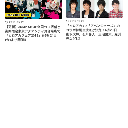
2019.11.20
2019.05.23
『ヒロアカ』×『アベンジャーズ』の
【更新】JUMP SHOP全国の11店舗と
コラボ特別生放送が決定！4月20日 ─
期間限定東京アクアシティお台場店で
山下大輝、石川界人、三宅健太、緑川
『ヒロアカフェア2019』を5月24日
光など8名
(金)より開催!!