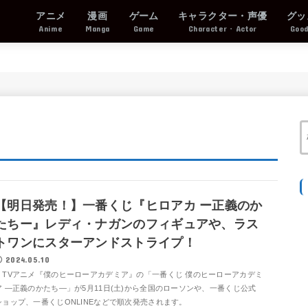
アニメ
漫画
ゲーム
キャラクター・声優
グッ
Anime
Manga
Game
Character・Actor
Goo
【明日発売！】一番くじ『ヒロアカ ー正義のか
たちー』レディ・ナガンのフィギュアや、ラス
トワンにスターアンドストライプ！
2024.05.10
TVアニメ『僕のヒーローアカデミア』の「一番くじ 僕のヒーローアカデミ
ア ―正義のかたち―」が5月11日(土)から全国のローソンや、一番くじ公式
ショップ、一番くじONLINEなどで順次発売されます。