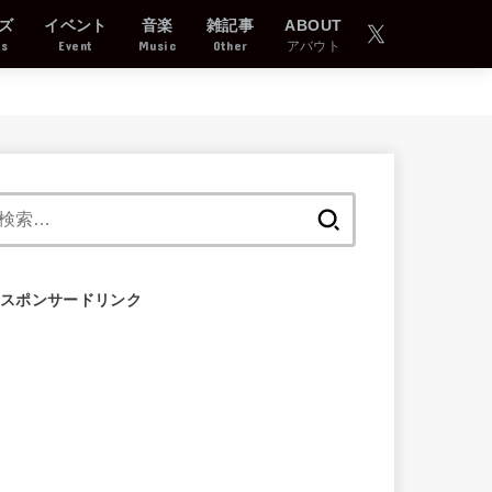
ズ
イベント
音楽
雑記事
ABOUT
ds
Event
Music
Other
アバウト
検
索:
スポンサードリンク