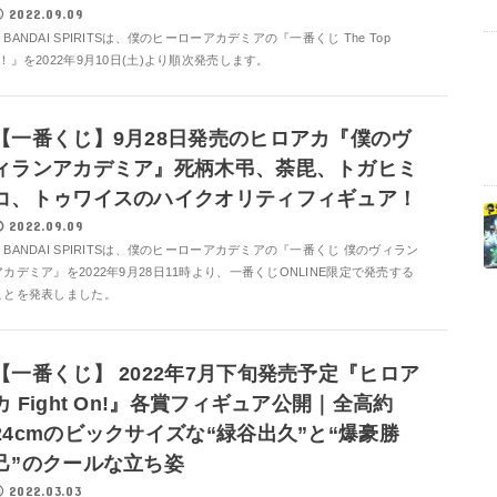
2022.09.09
BANDAI SPIRITSは、僕のヒーローアカデミアの『一番くじ The Top
5！』を2022年9月10日(土)より順次発売します。
【一番くじ】9月28日発売のヒロアカ『僕のヴ
ィランアカデミア』死柄木弔、荼毘、トガヒミ
コ、トゥワイスのハイクオリティフィギュア！
2022.09.09
BANDAI SPIRITSは、僕のヒーローアカデミアの『一番くじ 僕のヴィラン
アカデミア』を2022年9月28日11時より、一番くじONLINE限定で発売する
ことを発表しました。
【一番くじ】 2022年7月下旬発売予定『ヒロア
カ Fight On!』各賞フィギュア公開｜全高約
24cmのビックサイズな“緑谷出久”と“爆豪勝
己”のクールな立ち姿
2022.03.03