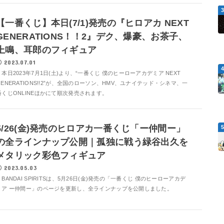
【一番くじ】本日(7/1)発売の『ヒロアカ NEXT
GENERATIONS！！2』デク、爆豪、お茶子、
上鳴、耳郎のフィギュア
2023.07.01
本日2023年7月1日(土)より、“一番くじ 僕のヒーローアカデミア NEXT
GENERATIONS!!2”が、全国のローソン、HMV、ユナイテッド・シネマ、一
番くじONLINEほかにて順次発売されます。
5/26(金)発売のヒロアカ一番くじ「ー仲間ー」
の全ラインナップ公開｜孤独に戦う緑谷出久を
メタリック彩色フィギュア
2023.05.03
BANDAI SPIRITSは、5月26日(金)発売の「一番くじ 僕のヒーローアカデ
ミア ー仲間ー」のページを更新し、全ラインナップを公開しました。