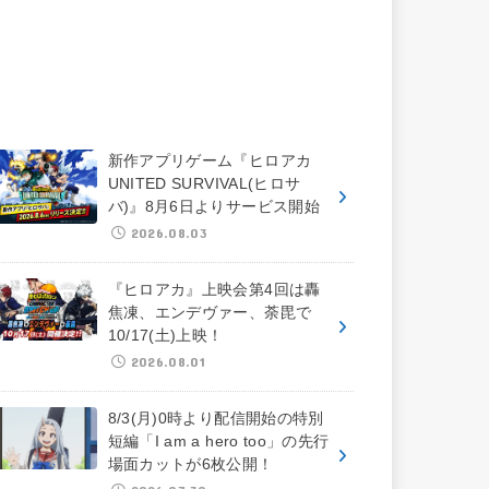
新作アプリゲーム『ヒロアカ
UNITED SURVIVAL(ヒロサ
バ)』8月6日よりサービス開始
2026.08.03
『ヒロアカ』上映会第4回は轟
焦凍、エンデヴァー、荼毘で
10/17(土)上映！
2026.08.01
8/3(月)0時より配信開始の特別
短編「I am a hero too」の先行
場面カットが6枚公開！