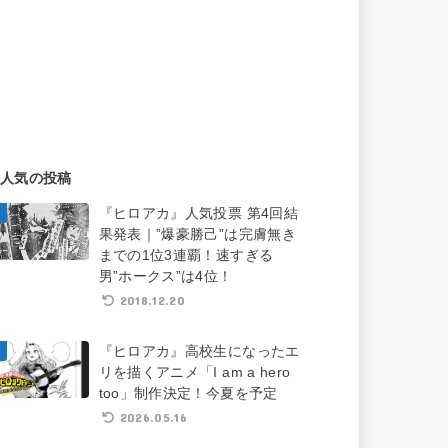
人気の投稿
『ヒロアカ』人気投票 第4回結
果発表｜”爆豪勝己”は完膚無き
までの1位3連覇！速すぎる
男”ホークス”は4位！
2018.12.20
『ヒロアカ』高校生になったエ
リを描くアニメ「I am a hero
too」制作決定！今夏を予定
2026.05.16