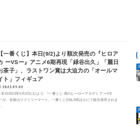
【一番くじ】本日(9/2)より順次発売の『ヒロア
カ ーVSー』アニメ6期再現「緑谷出久」「麗日
お茶子」、ラストワン賞は大迫力の「オールマ
イト」フィギュア
2023.09.02
本日2023年9月2日(土)より、“一番くじ 僕のヒーローアカデミア ーVS
ー”が、全国のファミリーマート、一番くじONLINEほかにて順次発売されま
す。