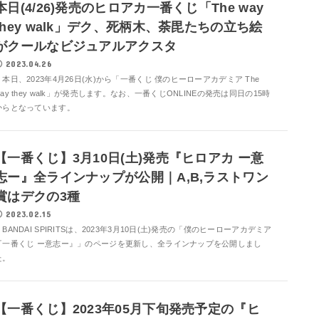
本日(4/26)発売のヒロアカ一番くじ「The way
they walk」デク、死柄木、荼毘たちの立ち絵
がクールなビジュアルアクスタ
2023.04.26
本日、2023年4月26日(水)から「一番くじ 僕のヒーローアカデミア The
way they walk」が発売します。なお、一番くじONLINEの発売は同日の15時
からとなっています。
【一番くじ】3月10日(土)発売『ヒロアカ ー意
志ー』全ラインナップが公開｜A,B,ラストワン
賞はデクの3種
2023.02.15
BANDAI SPIRITSは、2023年3月10日(土)発売の「僕のヒーローアカデミア
『一番くじ ー意志ー』」のページを更新し、全ラインナップを公開しまし
た。
【一番くじ】2023年05月下旬発売予定の『ヒ