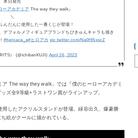
本日発売
ローアカデミア
The way they walk』
＼
ふんだんに使用した一番くじが登場！
、デフォルメフィギュアブランドちびきゅんキャラも描き
！
#heroaca_a
#ヒロアカ
pic.twitter.com/Na0f95xscZ
TS） (@ichibanKUJI)
April 26, 2023
he way they walk」では『僕のヒーローアカデミ
ッズ全9等級+ラストワン賞がラインアップ。
使用したアクリルスタンドが登場。緑谷出久、爆豪勝
立ち絵がクールに描かれている。