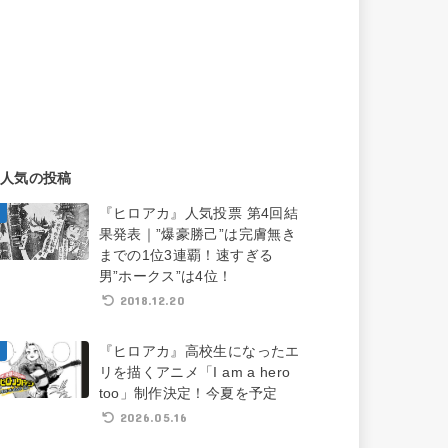
人気の投稿
『ヒロアカ』人気投票 第4回結
果発表｜”爆豪勝己”は完膚無き
までの1位3連覇！速すぎる
男”ホークス”は4位！
2018.12.20
『ヒロアカ』高校生になったエ
リを描くアニメ「I am a hero
too」制作決定！今夏を予定
2026.05.16