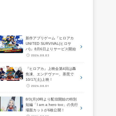
新作アプリゲーム『ヒロアカ
UNITED SURVIVAL(ヒロサ
バ)』8月6日よりサービス開始
2026.08.03
『ヒロアカ』上映会第4回は轟
焦凍、エンデヴァー、荼毘で
10/17(土)上映！
2026.08.01
8/3(月)0時より配信開始の特別
短編「I am a hero too」の先行
場面カットが6枚公開！