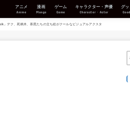
アニメ
漫画
ゲーム
キャラクター・声優
グッ
Anime
Manga
Game
Character・Actor
Goo
hey walk」デク、死柄木、荼毘たちの立ち絵がクールなビジュアルアクスタ