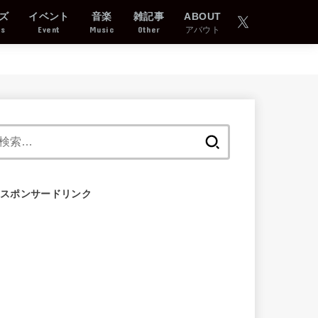
ズ
イベント
音楽
雑記事
ABOUT
ds
Event
Music
Other
アバウト
検
索:
スポンサードリンク