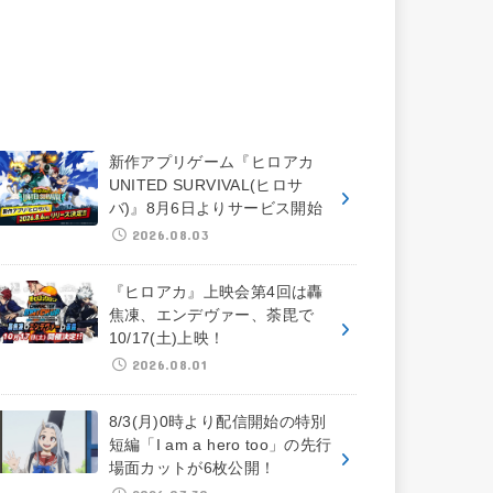
新作アプリゲーム『ヒロアカ
UNITED SURVIVAL(ヒロサ
バ)』8月6日よりサービス開始
2026.08.03
『ヒロアカ』上映会第4回は轟
焦凍、エンデヴァー、荼毘で
10/17(土)上映！
2026.08.01
8/3(月)0時より配信開始の特別
短編「I am a hero too」の先行
場面カットが6枚公開！