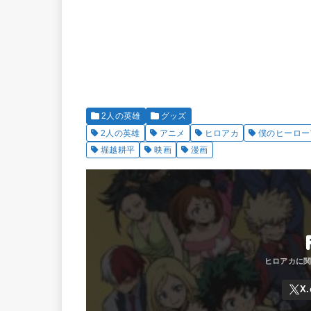
2人の英雄
グッズ
2人の英雄
アニメ
ヒロアカ
僕のヒーロー
堀越耕平
映画
漫画