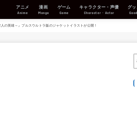
アニメ
漫画
ゲーム
キャラクター・声優
グッ
Anime
Manga
Game
Character・Actor
Goo
IE～2人の英雄～』プルスウルトラ版のジャケットイラストが公開！