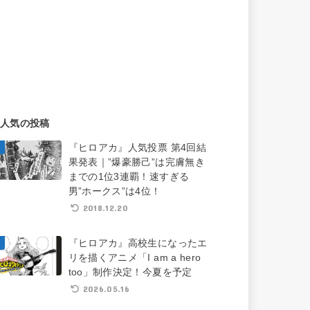
人気の投稿
『ヒロアカ』人気投票 第4回結
果発表｜”爆豪勝己”は完膚無き
までの1位3連覇！速すぎる
男”ホークス”は4位！
2018.12.20
『ヒロアカ』高校生になったエ
リを描くアニメ「I am a hero
too」制作決定！今夏を予定
2026.05.16