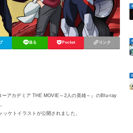
ブ
送る
Pocket
リンク
カデミア THE MOVIE～2人の英雄～』のBlu-ray
す。
のジャッケトイラストが公開されました。