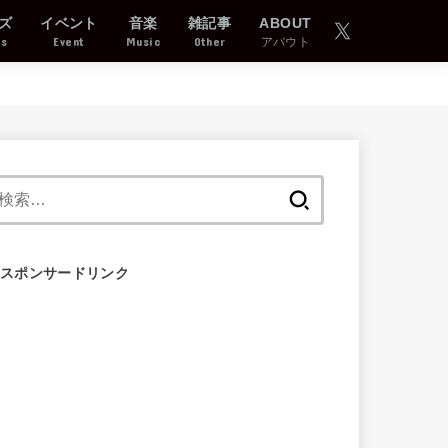
ズ
イベント
音楽
雑記事
ABOUT
ds
Event
Music
Other
アバウト
検
索:
スポンサードリンク