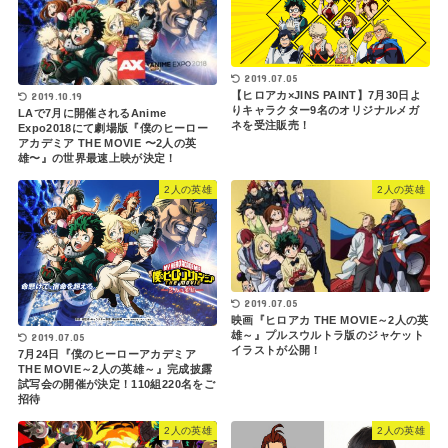
2019.07.05
【ヒロアカ×JINS PAINT】7月30日よ
2019.10.19
りキャラクター9名のオリジナルメガ
LAで7月に開催されるAnime
ネを受注販売！
Expo2018にて劇場版『僕のヒーロー
アカデミア THE MOVIE 〜2人の英
雄〜』の世界最速上映が決定！
2人の英雄
2人の英雄
2019.07.05
映画『ヒロアカ THE MOVIE～2人の英
雄～』プルスウルトラ版のジャケット
2019.07.05
イラストが公開！
7月24日『僕のヒーローアカデミア
THE MOVIE～2人の英雄～』完成披露
試写会の開催が決定！110組220名をご
招待
2人の英雄
2人の英雄