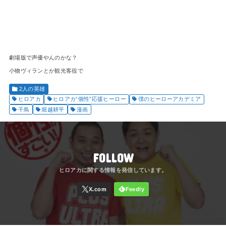
劇場版で声優やんのかな？
小物ヴィランとか観光客役で
2人の英雄
ヒロアカ
ヒロアカ“個性”応援ヒーロー
僕のヒーローアカデミア
千鳥
堀越耕平
漫画
FOLLOW