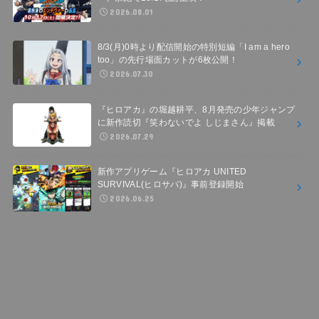
2026.08.01
8/3(月)0時より配信開始の特別短編「I am a hero
too」の先行場面カットが6枚公開！
2026.07.30
『ヒロアカ』の堀越耕平、8月発売の少年ジャンプ
に新作読切『笑わないでよ しじまさん』掲載
2026.07.29
新作アプリゲーム『ヒロアカ UNITED
SURVIVAL(ヒロサバ)』事前登録開始
2026.06.25