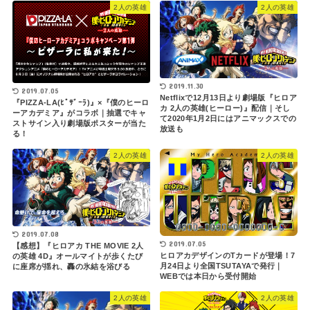
2人の英雄
2人の英雄
2019.11.30
2019.07.05
Netflixで12月13日より劇場版『ヒロア
『PIZZA-LA(ﾋﾟｻﾞｰﾗ)』×『僕のヒーロ
カ 2人の英雄(ヒーロー)』配信｜そし
ーアカデミア』がコラボ｜抽選でキャ
て2020年1月2日にはアニマックスでの
ストサイン入り劇場版ポスターが当た
放送も
る！
2人の英雄
2人の英雄
2019.07.08
2019.07.05
【感想】『ヒロアカ THE MOVIE 2人
ヒロアカデザインのTカードが登場！7
の英雄 4D』オールマイトが歩くたび
月24日より全国TSUTAYAで発行｜
に座席が揺れ、轟の氷結を浴びる
WEBでは本日から受付開始
2人の英雄
2人の英雄