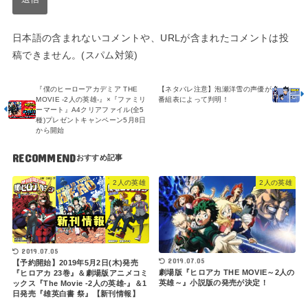
日本語の含まれないコメントや、URLが含まれたコメントは投
稿できません。(スパム対策)
『僕のヒーローアカデミア THE
【ネタバレ注意】泡瀬洋雪の声優が
MOVIE -2人の英雄-』×『ファミリ
番組表によって判明！
ーマート』A4クリアファイル(全5
種)プレゼントキャンペーン5月8日
から開始
RECOMMEND
2人の英雄
2人の英雄
2019.07.05
2019.07.05
【予約開始】2019年5月2日(木)発売
劇場版『ヒロアカ THE MOVIE～2人の
『ヒロアカ 23巻』＆劇場版アニメコミ
英雄～』小説版の発売が決定！
ックス『The Movie -2人の英雄-』＆1
日発売『雄英白書 祭』【新刊情報】