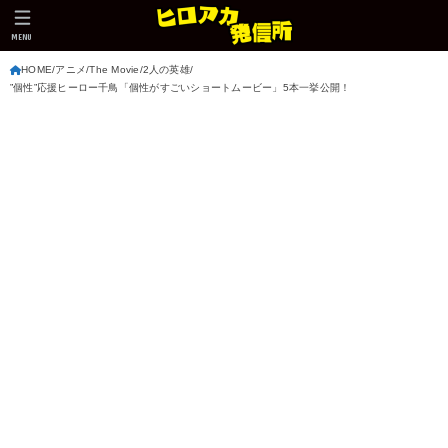
MENU
HOME
アニメ
The Movie
2人の英雄
”個性”応援ヒーロー千鳥「個性がすごいショートムービー」5本一挙公開！