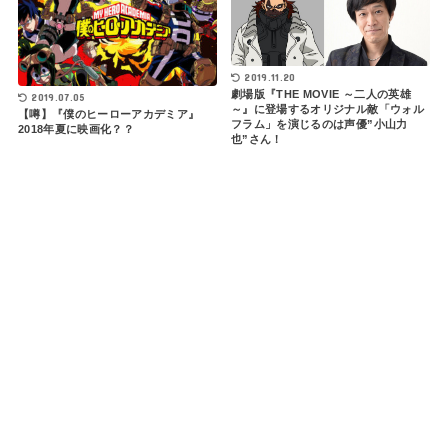
2019.11.20
劇場版『THE MOVIE ～二人の英雄
2019.07.05
～』に登場するオリジナル敵「ウォル
【噂】『僕のヒーローアカデミア』
フラム」を演じるのは声優”小山力
2018年夏に映画化？？
也”さん！