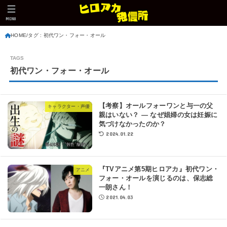
MENU
HOME
タグ : 初代ワン・フォー・オール
初代ワン・フォー・オール
【考察】オールフォーワンと与一の父
キャラクター・声優
親はいない？ ― なぜ娼婦の女は妊娠に
気づけなかったのか？
2024.01.22
『TVアニメ第5期ヒロアカ』初代ワン・
アニメ
フォー・オールを演じるのは、保志総
一朗さん！
2021.04.03