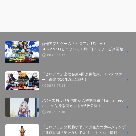
新作アプリゲーム『ヒロアカ UNITED
SURVIVAL(ヒロサバ)』8月6日よりサービス開始
2026.08.03
『ヒロアカ』上映会第4回は轟焦凍、エンデヴァ
ー、荼毘で10/17(土)上映！
2026.08.01
8/3(月)0時より配信開始の特別短編「I am a hero
too」の先行場面カットが6枚公開！
2026.07.30
『ヒロアカ』の堀越耕平、8月発売の少年ジャンプ
に新作読切『笑わないでよ しじまさん』掲載