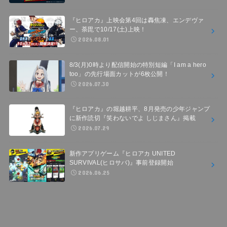
『ヒロアカ』上映会第4回は轟焦凍、エンデヴァ
ー、荼毘で10/17(土)上映！
2026.08.01
8/3(月)0時より配信開始の特別短編「I am a hero
too」の先行場面カットが6枚公開！
2026.07.30
『ヒロアカ』の堀越耕平、8月発売の少年ジャンプ
に新作読切『笑わないでよ しじまさん』掲載
2026.07.29
新作アプリゲーム『ヒロアカ UNITED
SURVIVAL(ヒロサバ)』事前登録開始
2026.06.25