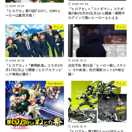
2024.09.25
2019.12.01
『ヒロアカ』×『コトダマン』コラボ
『ヒロアカ』第70話｢GO!!」のMVヒ
第2弾が9月30日(月)から開催！期間中
ーローは飯田天哉！
ログインで黒いヒーローもらえる
アニメ
アニメ
2024.01.10
2018.12.11
『ヒロアカ』×『静岡鉄道』コラボが3
次回予告 第31話「ヒーロー殺しステイ
月17日(日)より開催｜ヒロアカラッピ
ン その余波」先行場面カットが4枚公
ング車両が運行！
開！
The Movie
アニメ
2018.12.11
『ヒロアカ』第2期2クールOPテーマ