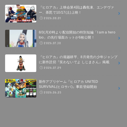
『ヒロアカ』上映会第4回は轟焦凍、エンデヴァ
ー、荼毘で10/17(土)上映！
2026.08.01
8/3(月)0時より配信開始の特別短編「I am a hero
too」の先行場面カットが6枚公開！
2026.07.30
『ヒロアカ』の堀越耕平、8月発売の少年ジャンプ
に新作読切『笑わないでよ しじまさん』掲載
2026.07.29
新作アプリゲーム『ヒロアカ UNITED
SURVIVAL(ヒロサバ)』事前登録開始
2026.06.25