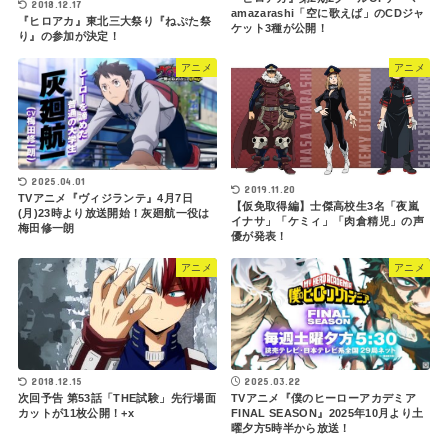
2018.12.17
amazarashi「空に歌えば」のCDジャ
『ヒロアカ』東北三大祭り『ねぷた祭
ケット3種が公開！
り』の参加が決定！
アニメ
アニメ
2025.04.01
2019.11.20
TVアニメ『ヴィジランテ』4月7日
【仮免取得編】士傑高校生3名「夜嵐
(月)23時より放送開始！灰廻航一役は
イナサ」「ケミィ」「肉倉精児」の声
梅田修一朗
優が発表！
アニメ
アニメ
2025.03.22
2018.12.15
TVアニメ『僕のヒーローアカデミア
次回予告 第53話「THE試験」先行場面
FINAL SEASON』2025年10月より土
カットが11枚公開！+x
曜夕方5時半から放送！