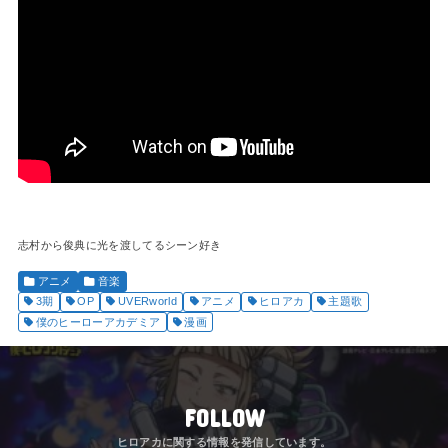
志村から俊典に光を渡してるシーン好き
アニメ
音楽
3期
OP
UVERworld
アニメ
ヒロアカ
主題歌
僕のヒーローアカデミア
漫画
FOLLOW