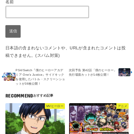
名前
日本語の含まれないコメントや、URLが含まれたコメントは投
稿できません。(スパム対策)
PS4/Switch『僕のヒーローアカデ
次回予告 第42話「僕のヒーロー」
ミア One’s Justice』サイドキック
先行場面カットが14枚公開！
を使用したバトル・スクリーンショ
ットが38枚公開！
RECOMMEND
MVヒーロー
アニメ