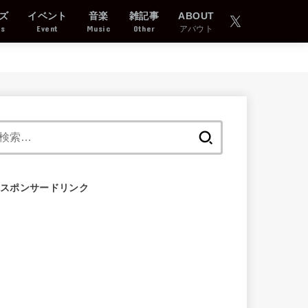
ズ
イベント
音楽
雑記事
ABOUT
ds
Event
Music
Other
アバウト
検
索:
スポンサードリンク