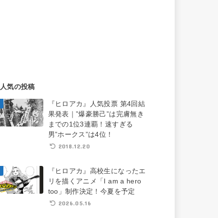
人気の投稿
『ヒロアカ』人気投票 第4回結
果発表｜”爆豪勝己”は完膚無き
までの1位3連覇！速すぎる
男”ホークス”は4位！
2018.12.20
『ヒロアカ』高校生になったエ
リを描くアニメ「I am a hero
too」制作決定！今夏を予定
2026.05.16