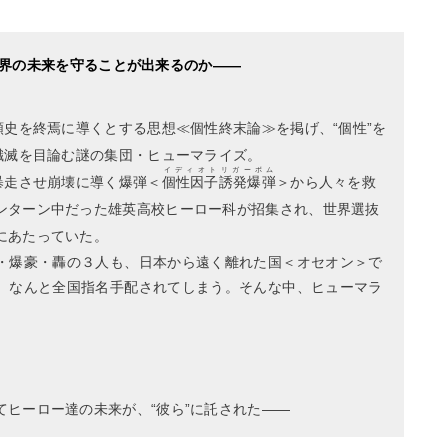
界の未来を守ることが出来るのか――
類史を終焉に導くとする思想≪個性終末論≫を掲げ、“個性”を
殲滅を目論む謎の集団・ヒューマライズ。
イディオトリガーボム
暴走させ崩壊に導く爆弾＜
個性因子誘発爆弾
＞から人々を救
ンターン中だった雄英高校ヒーロー科が招集され、世界選抜
にあたっていた。
・爆豪・轟の３人も、日本から遠く離れた国＜オセオン＞で
、なんと全国指名手配されてしまう。そんな中、ヒューマラ
ヒーロー達の未来が、“彼ら”に託された――