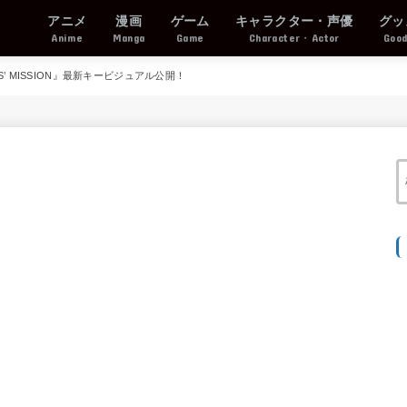
アニメ
漫画
ゲーム
キャラクター・声優
グッ
Anime
Manga
Game
Character・Actor
Goo
ES’ MISSION』最新キービジュアル公開！