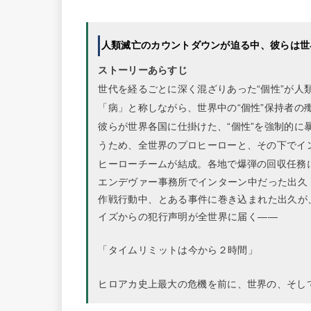
人類滅亡のカウントダウンが迫る中、彼らは世
ストーリーあらすじ
世代を経るごとに深く混ざりあった“個性”が人
「病」と称しながら、世界中の“個性”保持者の
彼らが世界各国に仕掛けた、“個性”を強制的に
うため、全世界のプロヒーローと、その下でイ
ヒーローチームが結成。各地で爆弾の回収任務
エンデヴァー事務所でインターン中だった出久
作戦行動中、とある事件に巻き込まれた出久が
イズからの犯行声明が全世界に届く――
「タイムリミットは今から２時間」
ヒロアカ史上最大の危機を前に、世界の、そして