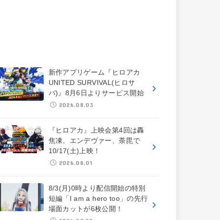
新作アプリゲーム『ヒロアカ
UNITED SURVIVAL(ヒロサ
バ)』8月6日よりサービス開始
2026.08.03
『ヒロアカ』上映会第4回は轟
焦凍、エンデヴァー、荼毘で
10/17(土)上映！
2026.08.01
8/3(月)0時より配信開始の特別
短編「I am a hero too」の先行
場面カットが6枚公開！