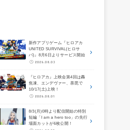
新作アプリゲーム『ヒロアカ
UNITED SURVIVAL(ヒロサ
バ)』8月6日よりサービス開始
2026.08.03
『ヒロアカ』上映会第4回は轟
焦凍、エンデヴァー、荼毘で
10/17(土)上映！
2026.08.01
8/3(月)0時より配信開始の特別
短編「I am a hero too」の先行
場面カットが6枚公開！