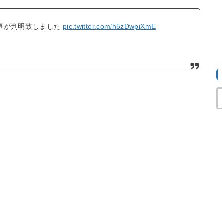
事が判明致しました
pic.twitter.com/h5zDwpiXmE