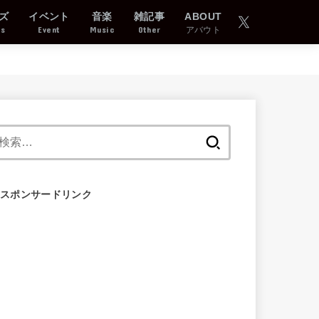
ズ
イベント
音楽
雑記事
ABOUT
ds
Event
Music
Other
アバウト
検
索:
スポンサードリンク