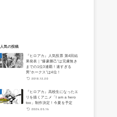
人気の投稿
『ヒロアカ』人気投票 第4回結
果発表｜”爆豪勝己”は完膚無き
までの1位3連覇！速すぎる
男”ホークス”は4位！
2018.12.20
『ヒロアカ』高校生になったエ
リを描くアニメ「I am a hero
too」制作決定！今夏を予定
2026.05.16