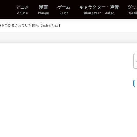
アニメ
漫画
ゲーム
キャラクター・声優
グッ
Anime
Manga
Game
Character・Actor
Goo
下で監禁されていた模様【5chまとめ】